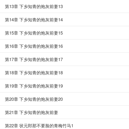
第13章 下乡知青的炮灰前妻13
第14章 下乡知青的炮灰前妻14
第15章 下乡知青的炮灰前妻15
第16章 下乡知青的炮灰前妻16
第17章 下乡知青的炮灰前妻17
第18章 下乡知青的炮灰前妻18
第19章 下乡知青的炮灰前妻19
第20章 下乡知青的炮灰前妻20
第21章 下乡知青的炮灰前妻
第22章 状元郎那不要脸的青梅竹马1