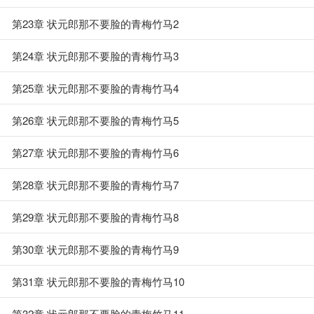
第23章 状元郎那不要脸的青梅竹马2
第24章 状元郎那不要脸的青梅竹马3
第25章 状元郎那不要脸的青梅竹马4
第26章 状元郎那不要脸的青梅竹马5
第27章 状元郎那不要脸的青梅竹马6
第28章 状元郎那不要脸的青梅竹马7
第29章 状元郎那不要脸的青梅竹马8
第30章 状元郎那不要脸的青梅竹马9
第31章 状元郎那不要脸的青梅竹马10
第32章 状元郎那不要脸的青梅竹马11