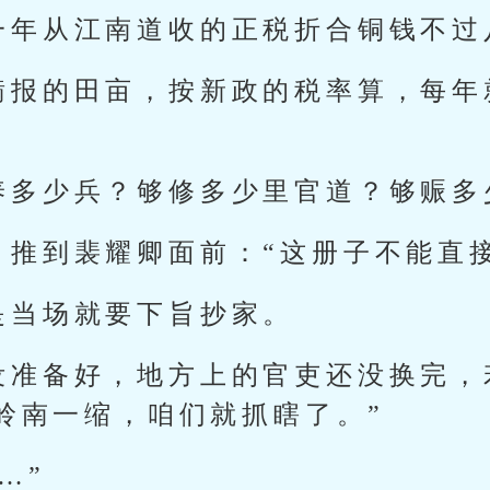
一年从江南道收的正税折合铜钱不过
瞒报的田亩，按新政的税率算，每年
养多少兵？够修多少里官道？够赈多
，推到裴耀卿面前：“这册子不能直
是当场就要下旨抄家。
没准备好，地方上的官吏还没换完，
岭南一缩，咱们就抓瞎了。”
…”