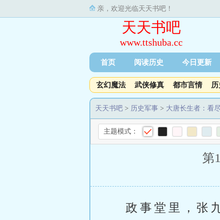
亲，欢迎光临天天书吧！
天天书吧
www.ttshuba.cc
首页
阅读历史
今日更新
玄幻魔法
武侠修真
都市言情
历
天天书吧
>
历史军事
>
大唐长生者：看
主题模式：
第
政事堂里，张