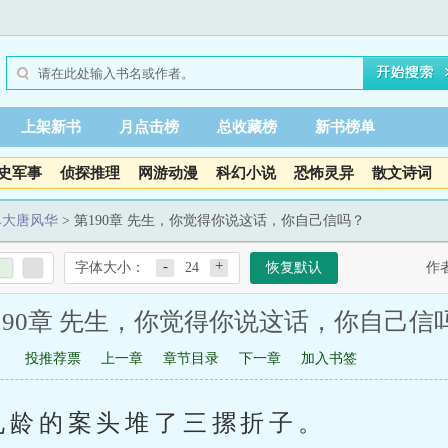
上架新书
月点击榜
总收藏榜
新书榜单
史军事
侦探推理
网游动漫
科幻小说
恐怖灵异
散文诗词
尽大唐风华
> 第190章 先生，你觉得你说这话，你自己信吗？
-
+
字体大小：
24
恢复默认
作
190章 先生，你觉得你说这话，你自己信
投推荐票
上一章
章节目录
下一章
加入书签
九龄的案头堆了三摞折子。