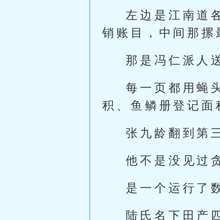
左边是江南道
销账目，中间那摞
那是冯仁派人
每一页都用蝇
积、鱼鳞册登记面
张九龄翻到第
他不是没见过
是一个运行了
陆氏名下田产