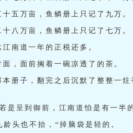
三十五万亩，鱼鳞册上只记了九万。
二十八万亩，鱼鳞册上只记了七万。
比江南道一年的正税还多。
对面，面前搁着一碗凉透了的茶。
那本册子，翻完之后沉默了整整一炷
子若是呈到御前，江南道怕是有一半
九龄头也不抬，“掉脑袋是轻的。