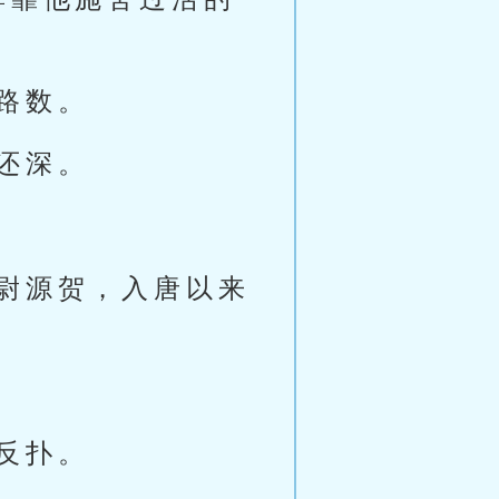
路数。
还深。
尉源贺，入唐以来
反扑。