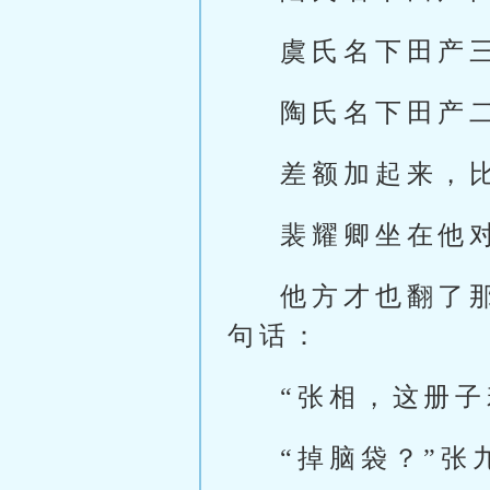
虞氏名下田产
陶氏名下田产
差额加起来，
裴耀卿坐在他
他方才也翻了
句话：
“张相，这册
“掉脑袋？”张