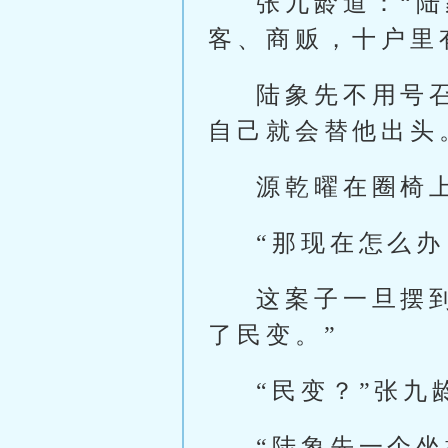
张九龄道：“
客、商贩，十户里
陆象先不用号
自己就会替他出头
源乾曜在圈椅
“那现在怎么
这案子一旦摆
了民变。”
“民变？”张九
“陆象先一个