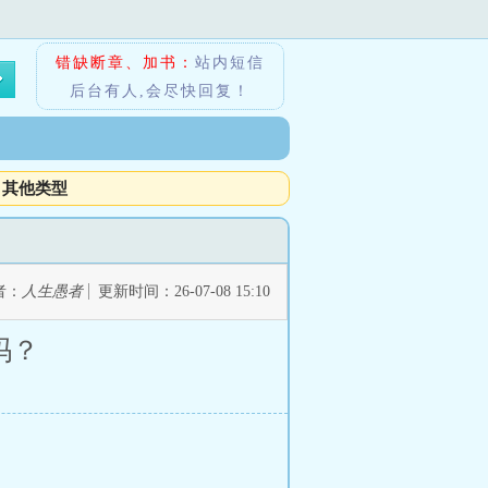
错缺断章、加书：
站内短信
后台有人,会尽快回复！
其他类型
者：
人生愚者
更新时间：26-07-08 15:10
吗？