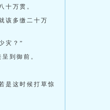
八十万贯。
就该多缴二十万
少灾？”
接呈到御前。
若是这时候打草惊