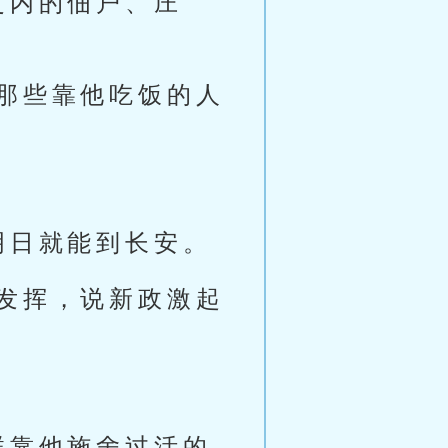
之内的佃户、庄
那些靠他吃饭的人
明日就能到长安。
发挥，说新政激起
群靠他施舍过活的