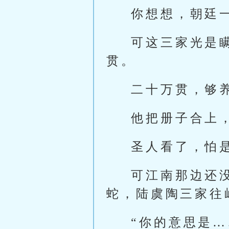
你想想，朝廷
可这三家光是
贯。
二十万贯，够
他把册子合上
圣人看了，怕
可江南那边还
蛇，陆虞陶三家往
“你的意思是…