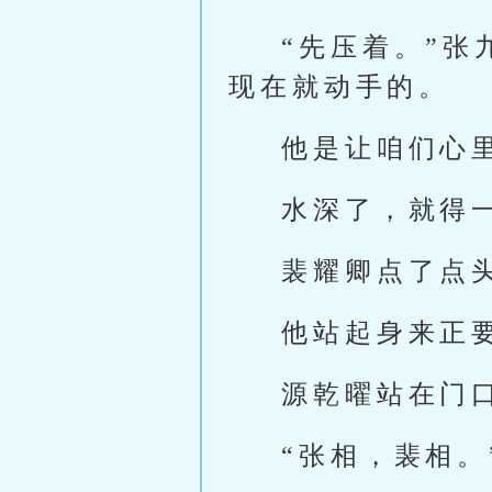
“先压着。”
现在就动手的。
他是让咱们心
水深了，就得
裴耀卿点了点
他站起身来正
源乾曜站在门
“张相，裴相