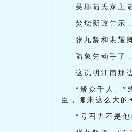
吴郡陆氏家主
焚烧新政告示，
张九龄和裴耀
陆象先动手了
这说明江南那
“聚众千人。
臣，哪来这么大的
“号召力不是他