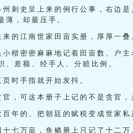
各州刺史呈上来的例行公事，右边是
最薄，却最压手。
送来的江南世家田亩实册，厚厚一叠
头小楷密密麻麻地记着田亩数、户主
积、差额、经手人、分赃比例。
三页时手指就开始发抖。
贪官，可这本册子上记的不是贪官，
数百年的、把朝廷的赋税变成世家私
四十七万亩，鱼鳞册上只记了十二万