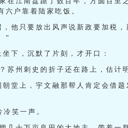
陆家在江南盘踞了数百年，方圆百里
有六户靠着陆家吃饭。
召，他只要放出风声说新政要加税，
。”
上坐下，沉默了片刻，才开口：
办？苏州刺史的折子还在路上，估计
到朝堂上，宇文融那帮人肯定会借题
龄冷笑一声。
坐拥几十万亩良田的大地主，带着一