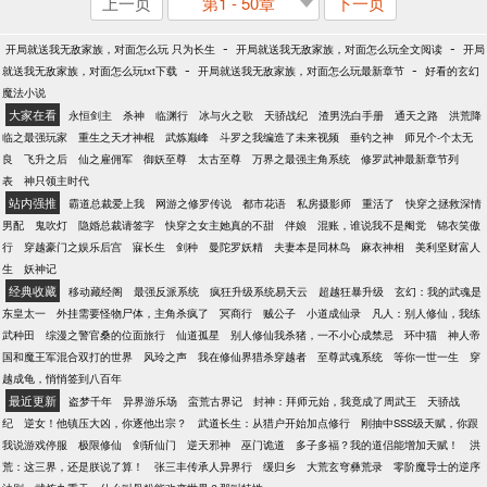
上一页
第1 - 50章
下一页
-
-
开局就送我无敌家族，对面怎么玩 只为长生
开局就送我无敌家族，对面怎么玩全文阅读
开局
-
-
就送我无敌家族，对面怎么玩txt下载
开局就送我无敌家族，对面怎么玩最新章节
好看的玄幻
魔法小说
大家在看
永恒剑主
杀神
临渊行
冰与火之歌
天骄战纪
渣男洗白手册
通天之路
洪荒降
临之最强玩家
重生之天才神棍
武炼巅峰
斗罗之我编造了未来视频
垂钓之神
师兄个-个太无
良
飞升之后
仙之雇佣军
御妖至尊
太古至尊
万界之最强主角系统
修罗武神最新章节列
表
神只领主时代
站内强推
霸道总裁爱上我
网游之修罗传说
都市花语
私房摄影师
重活了
快穿之拯救深情
男配
鬼吹灯
隐婚总裁请签字
快穿之女主她真的不甜
伴娘
混账，谁说我不是阉党
锦衣笑傲
行
穿越豪门之娱乐后宫
寐长生
剑种
曼陀罗妖精
夫妻本是同林鸟
麻衣神相
美利坚财富人
生
妖神记
经典收藏
移动藏经阁
最强反派系统
疯狂升级系统易天云
超越狂暴升级
玄幻：我的武魂是
东皇太一
外挂需要怪物尸体，主角杀疯了
冥商行
贼公子
小道成仙录
凡人：别人修仙，我练
武种田
综漫之警官桑的位面旅行
仙道孤星
别人修仙我杀猪，一不小心成禁忌
环中猫
神人帝
国和魔王军混合双打的世界
风玲之声
我在修仙界猎杀穿越者
至尊武魂系统
等你一世一生
穿
越成龟，悄悄签到八百年
最近更新
盗梦千年
异界游乐场
蛮荒古界记
封神：拜师元始，我竟成了周武王
天骄战
纪
逆女！他镇压大凶，你逐他出宗？
武道长生：从猎户开始加点修行
刚抽中SSS级天赋，你跟
我说游戏停服
极限修仙
剑斩仙门
逆天邪神
巫门诡道
多子多福？我的道侣能增加天赋！
洪
荒：这三界，还是朕说了算！
张三丰传承人异界行
缓归乡
大荒玄穹彝荒录
零阶魔导士的逆序