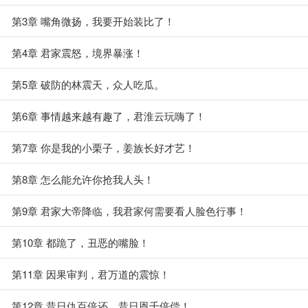
第3章 嘴角微扬，我要开始装比了！
第4章 君家震怒，境界暴涨！
第5章 破防的林震天，众人吃瓜。
第6章 事情越来越有趣了，君淮云玩嗨了！
第7章 你是我的小栗子，姜族长好才艺！
第8章 怎么能允许你抢我人头！
第9章 君家大帝降临，我君家何需要看人脸色行事！
第10章 都跪了，丑恶的嘴脸！
第11章 因果审判，君万道的震惊！
第12章 昔日仇百倍还，昔日恩千倍偿！