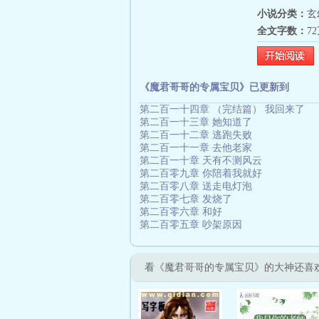
小说分类：
玄
全文字数：
7
《魔君哥哥的专属宝贝》已更新到
第二百一十四章 （完结篇） 我回来了
第二百一十三章 她知道了
第二百一十二章 逃跑失败
第二百一十一章 去他老家
第二百一十章 天有不测风云
第二百零九章 你陪着我就好
第二百零八章 送走电灯泡
第二百零七章 发烧了
第二百零六章 和好
第二百零五章 吵架原因
看《魔君哥哥的专属宝贝》的大神还喜