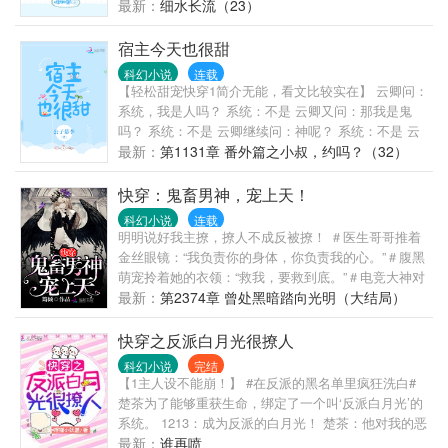
该让道了，不然车会压到你身上。” - 酷爱恶劣的灰笙
最新：
细水长流（23）
死了，死后与系统绑定，到各个世界消除不合格的气
运光环，誓要将耍帅进行到底。 然第一个位面就酸爽
宿主今天也很甜
掉马，被神子大人赖上，从此过上了惊险刺激的生
科幻小说
连载
活。 “……”灰笙：“有差别吗？” 系统祁言：“……” 祁子
【轻松甜宠快穿1简介无能，看文比较实在】 云卿问：
疏眸色幽深，将没有良心的某女堵在角落：“没有区
系统，我是人吗？ 系统：不是 云卿又问：那我是鬼
别？” 魅惑天成的姑娘笑吟吟挽住他的脖子，“你猜。”
吗？ 系统：不是 云卿继续问：神呢？ 系统：不是 云
—— 1介无能√位面新颖设计√女扮男装√前世今生√微
卿不死心：仙或者魔呢？ 系统：都不是 …… 云卿苦
最新：
第1131章 番外篇之小叔，约吗？（32）
烧脑？有甜有虐？ 自行定义评论见，挑战脑洞不放松
恼了：那我是个什么东西？ 某位卿当然是我的心我的
～
肝我的宝贝儿甜蜜饯啊！ 云卿：妈耶！系统快出来，
快穿：鬼畜男神，宠上天！
怎么又是这个人啊！ 某系统装死，我什么都不知道什
科幻小说
连载
么都没看见……
明明说好我主撩，撩人不成反被撩！ ＃医生哥哥推着
金丝眼镜：“我负责你的身体，你负责我的心。”＃腹黑
萌宠拎着她的衣领：“救我，要救到底。”＃电竞大神对
她勾唇一笑：“我可以宠你，宠上天。”＃ 系统茶白：
最新：
第2374章 曾处黑暗踏向光明（大结局）
温暖他们，感化他们，攻略他们！上吧，瓷瓷！ 遇到
各路崩的不行的男神之后…… 怪·楚瓷·力：冷静，都
快穿之反派白月光很撩人
冷静！！
科幻小说
完结
【1主人设不能崩！】 #在反派的黑名单里疯狂洗白#
楚茶为了能够重获生命，绑定了一个叫‘反派白月光’的
系统。 1213：成为反派的白月光！ 楚茶：他对我的恶
意值是满的？ 1213：这个反派不懂爱，你去教他！ 楚
最新：
谁再喷