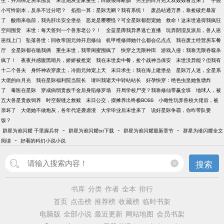
生：开局绑定房车囤货
末世炮灰全家重生，白眼狼悔断肠
男主的白月光又双叒叕看过来了
手握
小可怜剧本，反杀不过分吧？
掐指一算：星际无嗣？我有系统！
废品站通万界，靠捡破烂暴富
了
酸雨来临前，我先肝出安全堡垒
恶龙是嘤嘤怪？可全星际都想宠她
救命！这末世逼得我疯狂
空间囤货
末世：每天签到一个兽形老公？！
全蓝星蹲我异界逃亡直播
玩弄阴湿反派后，兽人崽
崽找上门
坠落兽世：回收帝国元帅开启修仙
机甲维修师她什么都会亿点点
我在废土经营房车餐
厅
全星际都在嗑我俩
重生末世，我带闺蜜囤疯了
快穿之无限种田
游戏入侵：我靠无限吞噬杀
疯了！
夜夜共感腹黑哨兵，娇娇被抢宠
我在末世卖中餐，捡个战神当保安
末世没异能？但我有
十二个兽夫
身怀神农穿废土，冷面元帅宠上天
末日求生：我在海上建堡垒
星际万人迷，全星系
大佬的白月光
我在星际福利院当院长
请叫我诸天中转站站长
好孕快穿：绝色虫皇她鱼塘炸
了
毒医在星际
穿成病弱贵族千金后身陷修罗场
开局学校尸变？我靠修仙带赢全班
地球人，被
五大兽星贵族饲养
时空裂缝之救赎
末日公交，摆摊养出终极BOSS
小雌性玩弄兽校大佬后，被
亲坏了
大佬她不做炮灰，各年代逆袭虐渣
大学毕业后末世来了
说好星际争霸，你咋带队要
饭？
-
-
-
群星为谁闪耀 千里握兵符
群星为谁闪耀txt下载
群星为谁闪耀最新章节
群星为谁闪耀全文
-
阅读
好看的科幻小说小说
搜索
书库
分类
作者
全本
排行
首页
点击榜
推荐榜
收藏榜
临时书架
电脑版
全部小说
最近更新
网站地图
会员书架