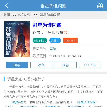
群星为谁闪耀
首页
>>
科幻小说
>>
群星为谁闪耀
群星为谁闪耀
作者：
千里握兵符
科幻小说
连载中
274 万字
最新章节：
完结
最后更新：2026-07-01 21:41:14
阅读
收藏
推荐
TXT下载
群星为谁闪耀小说简介
干最苦的活，挨最毒的打，拼最硬的命，火星公民赵盘逆境求生，用不屈
的意志向世界宣告：“浩瀚太空不容某些国家和个人独霸！”本文纯属虚构，不要
对号入座！不要对号入座！不要对号入座！
千里握兵符
是一名出色的小说作者，他的作品包括：《
群星为谁闪耀
》、
《
号外
》、《
我们的村BA
》、《
修真董事局
》、《
我们的村BA
》、等，本本精