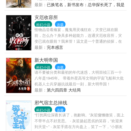
率》
他为“跨越世纪的枭雄”。 ...... “叮，发布任务：击毙伍
最新：
已换笔名，新书发布：总华探长死了，我是
世豪！”手腕上的大金劳泛起一抹闪光，又要开始搞事
港警一哥！
了。 本书为电影世界题材，如有雷同，纯属故意碰
灾厄收容所
瓷。
科幻小说
连载
怪物品尝着飨宴，魔鬼用灵魂狂欢，灾变已就在眼
前，怎么办？身具多种超能力，连通灾厄收容所，灾
变已就在眼前？我来管！温文是一个普通的侦探，在
医院一觉醒来之后，发现自己连通了一个叫做灾厄收
最新：
完本感言
容所的奇怪空间，而被关押在这空间中的怪物，能让
他拥有超越常识的能力，自此，他走上了四处抓捕怪
新大明帝国
物的旅途……
科幻小说
连载
请不要被分类和最初的年代迷惑，大明崇祯三百一十
八年是1945年。 带着外星高等文明的宇宙飞船和大批
机器人士兵穿越抗战最后一刻，新大明帝国！
最新：
第六四四章 大结局
邪气宿主总掉线
科幻小说
连载
“打扰两位深夜长谈了，抱歉呐。”灰笙慵懒微笑，面上
不带半点不好意思。 - 灰笙扬起恶劣的笑容，“欢迎来
到天堂~” - 灰笙手搭在方向盘上，笑了一下，“小朋友