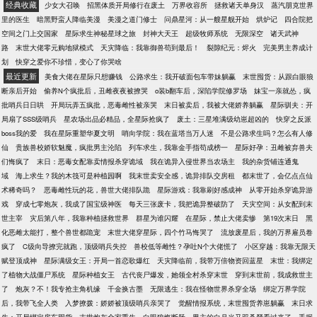
经典收藏
少女大召唤
招黑体质开局修行在废土
万界收容所
拯救诸天单身汉
蒸汽朋克世界
里的医生
暗黑野蛮人降临美漫
美漫之道门修士
问鼎星河：从一艘星舰开始
烘炉记
四合院把
空间之门上交国家
星际求生神秘星球之旅
封神大天王
超级牧师系统
无限深空
诸天武神
路
末世大佬零元购地狱模式
天灾降临：我靠御兽苟到最后！
裂隙纪元：烬火
完美男主养成计
划
快穿之爱你不珍惜，变心了你哭啥
最近更新
美食大佬在星际只想赚钱
公路求生：我开破面包车带妹躺赢
末世囤货：从跟白眼狼
断亲后开始
偷养N个疯批后，丑雌夜夜被撩哭
o装b翻车后，深陷学院修罗场
妹宝一亲就怂，疯
批哨兵日日哄
开局玩弄五疯批，恶毒雌性被亲哭
末日被卖后，我被大佬娇养躺赢
星际驯夫：开
局扇了SSS级哨兵
星农场出品必精品，全星际抢疯了
废土：三星堆满级幼崽超凶的
快穿之反派
boss我的爱
我在星际重塑华夏文明
哨向学院：我在蓝塔当万人迷
不是公路求生吗？怎么有人修
仙
贵族兽校娇软魅魔，疯批男主沦陷
列车求生，我靠金手指苟成榜一
星际好孕：丑雌被弃兽夫
们悔疯了
末日：恶毒女配靠卖情报杀穿诡域
我在诡异入侵世界当农场主
我的杂货铺连通鬼
域
海上求生？我的木筏可是种植园啊
我末世卖安全感，诡异排队交房租
都末世了，会亿点点仙
术稀奇吗？
恶毒雌性玩的花，兽世大佬排队跪
星际游戏：我靠刷好感成神
从零开始杀穿诡异游
戏
穿成七零炮灰，我成了国宝级神医
每天三张废卡，我把诡异整破防了
天灾空间：从女配到末
世主宰
灾后第八年，我靠种植拯救世界
群星为谁闪耀
在星际，禁止大佬卖惨
第19次末日
黑
化恶雌太能打，整个兽世都跪宠
末世大佬穿星际，四个竹马悔哭了
流放废星后，我的万界雇员卷
疯了
C级向导撩完就跑，顶级哨兵失控
兽校低等雌性？孕吐N个大佬慌了
小区穿越：我靠无限天
赋登顶成神
星际满级女王：开局一首恋歌爆红
天灾降临前，我带万倍物资回蓝星
末世：我绑定
了植物大战僵尸系统
星际种植女王
古代丧尸爆发，她领全村杀穿末世
穿到末世前，我成救世主
了
炮灰？不！我专抢主角机缘
千金换古墨
无限逃生：我在怪物世界杀穿全场
绑定万界学院
后，我带飞全人类
入梦撩拨：娇娇被顶级哨兵亲哭了
觉醒情报系统，末世囤货养崽躺赢
末日求