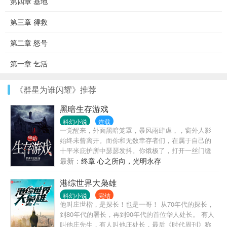
第四章 基地
第三章 得救
第二章 怒号
第一章 乞活
《群星为谁闪耀》推荐
黑暗生存游戏
科幻小说
连载
一觉醒来，外面黑暗笼罩，暴风雨肆虐，，窗外人影
始终未曾离开。而你和无数幸存者们，在属于自己的
十平米庇护所中瑟瑟发抖。你饿极了，打开一丝门缝
向外凝望。【出门后淋雨感冒概率：100%】——感冒
最新：
终章 心之所向，光明永存
不是病，它只是降低了你的免疫力，让你感染概率增
加，平时要多锻炼哟。【寻找到食物概率：80%】
港综世界大枭雄
——食物并不难找，毕竟游戏有什么坏心眼，怎么会
科幻小说
完结
不给你吃的呢，剩下20%的概率是你有可能当场死在
他叫庄世楷，是探长！也是一哥！ 从70年代的探长，
外面。【碰见宝箱的概率：10%】——外面有好东
到80年代的署长，再到90年代的首位华人处长。 有人
西？心动不如行动~又名《全球异界求生：我能看到概
叫他庄先生，有人叫他庄处长，最后《时代周刊》称