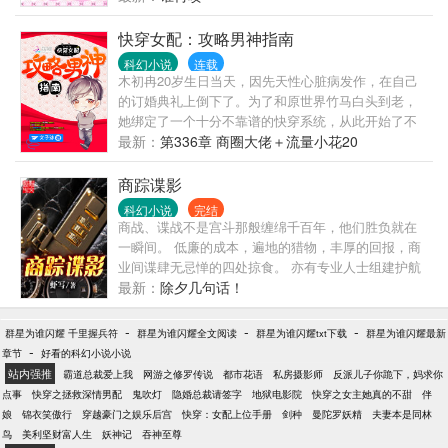
茶：可是他想杀我？？ 反派微微勾唇，眸中晦暗一
片：你是在怕我吗？反抗也是没用的......
快穿女配：攻略男神指南
科幻小说
连载
木初冉20岁生日当天，因先天性心脏病发作，在自己
的订婚典礼上倒下了。为了和原世界竹马白头到老，
她绑定了一个十分不靠谱的快穿系统，从此开始了不
同位面的穿越。年轻影帝√网文大神√霸道总裁√高冷校
最新：
第336章 商圈大佬＋流量小花20
草√丧尸城主√邪肆王爷√高智商机器人√兽人世界√网游
大神√血族侯爵√精灵国王……性格各异的男神，只有
商踪谍影
木初冉不想攻略，没有木初冉不能攻略！【本文1主一
科幻小说
完结
人，不解释。】【女主成长型，前期很平凡，后期吊
商战、谍战不是宫斗那般缠绵千百年，他们胜负就在
炸天。】
一瞬间。 低廉的成本，遍地的猎物，丰厚的回报，商
业间谍肆无忌惮的四处掠食。 亦有专业人士组建护航
团队对抗这些掠食者，尽管他们人数很少，尽管他们
最新：
除夕几句话！
生存很困难，但是他们始终在坚持。 没有硝烟的战火
一触即发……
-
-
-
群星为谁闪耀 千里握兵符
群星为谁闪耀全文阅读
群星为谁闪耀txt下载
群星为谁闪耀最新
-
章节
好看的科幻小说小说
站内强推
霸道总裁爱上我
网游之修罗传说
都市花语
私房摄影师
反派儿子你跪下，妈求你
点事
快穿之拯救深情男配
鬼吹灯
隐婚总裁请签字
地狱电影院
快穿之女主她真的不甜
伴
娘
锦衣笑傲行
穿越豪门之娱乐后宫
快穿：女配上位手册
剑种
曼陀罗妖精
夫妻本是同林
鸟
美利坚财富人生
妖神记
吞神至尊