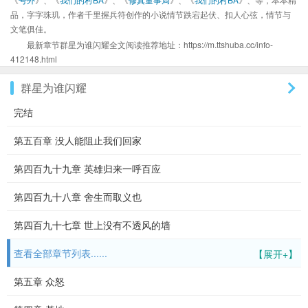
品，字字珠玑，作者千里握兵符创作的小说情节跌宕起伏、扣人心弦，情节与
文笔俱佳。
最新章节群星为谁闪耀全文阅读推荐地址：https://m.ttshuba.cc/info-
412148.html
群星为谁闪耀
完结
第五百章 没人能阻止我们回家
第四百九十九章 英雄归来一呼百应
第四百九十八章 舍生而取义也
第四百九十七章 世上没有不透风的墙
查看全部章节列表......
【展开+】
第五章 众怒