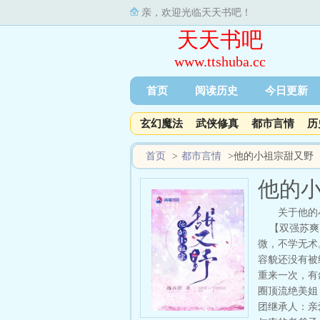
亲，欢迎光临天天书吧！
天天书吧
www.ttshuba.cc
首页
阅读历史
今日更新
玄幻魔法
武侠修真
都市言情
历
首页
>
都市言情
>
他的小祖宗甜又野
他的
关于他的
【双强苏爽，
微，不学无术
容貌还没有被
重来一次，有
圈顶流绝美姐
团继承人：亲