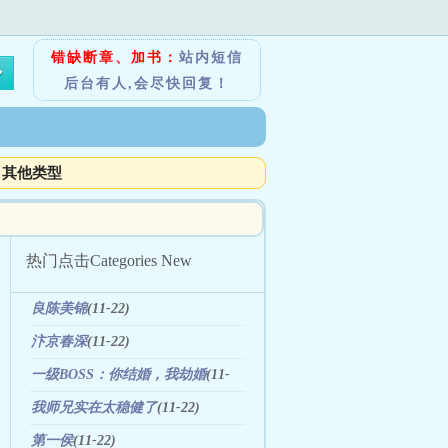
错缺断章、加书：
站内短信
后台有人,会尽快回复！
其他类型
热门点击
Categories New
良陈美锦
(11-22)
汴京春深
(11-22)
一级BOSS：你结婚，我劫婚
(11-
22)
我师兄实在太稳健了
(11-22)
第一侯
(11-22)