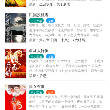
故事。 故事的主角是个普通人，虽然他是穿越者，但
最新：
圣诞快乐，关于新书
与那时代的千千万万华夏儿女一样，他也在为像个人
一样活着而浴血奋战！ 这个故事并非为了追究指摘哪
民国投机者
个民族过去的是非，而是为了记录当年华夏百姓为了
历史军事
连载
不受奴役而进行的抗争。
在中国出生，在美国长大，嗯，好吧，好吧，就是穿
越这样的老套故事。这是我的第一部小说，如果您认
为写得好，请投我一票，如果您认为写得差，请指
正。......
最新：
第八章 日薄（十八）（大结局）
驻马太行侧
历史军事
连载
血战淞沪，两百壮士摧敌锋锐； 激战南京，三千虎贲
坚如磐石； 鏖战徐州，八千精锐谁与争锋？ 驻马太
行，剑指长空还我河山！ 热血青年岳维汉，因为一场
意外来到了1937年的淞沪战场，眼见国土沦丧，同胞
最新：
后记
荼炭，国家危急，民族危急，岳维汉又岂能坐视？没
说的，操枪，干死这些狗日的东洋倭寇！ 蛰伏近年，
庶女有毒
寂寞剑客重回历史，再续金戈铁马、烽烟四起的峥嵘
历史军事
完结
岁月，敬请期待。
相府庶女，苦熬八年，终于一朝为后，凤临天下 世事
难料，夫君竟然对嫡姐一见钟情，废她皇后之位，迫
死她亲生子！ 冷宫中，她咬碎牙齿，一口饮尽毒酒！