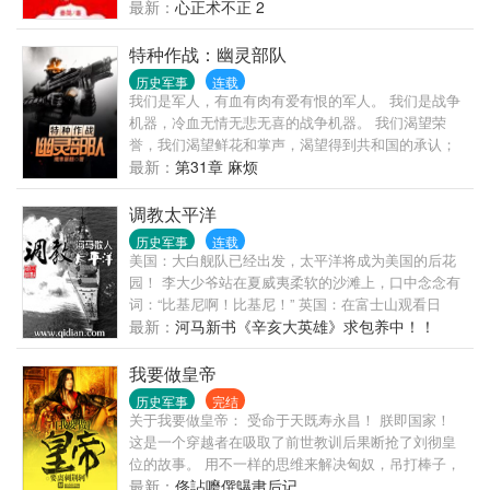
对天发誓，若有来生，再不与人为善，绝不入宫，誓
最新：
心正术不正 2
不为后！ 丞相府里，庶女重生，恶女归来： 嫡母恶
毒？巧计送你上黄泉！ 嫡姐伪善？狠狠撕开你美人
特种作战：幽灵部队
皮！ 庶妹陷害？直接丢去乱葬岗！ 既然不让我好好过
历史军事
连载
日子，谁也别想活！ 本打算离那些祸害发光体越远越
我们是军人，有血有肉有爱有恨的军人。 我们是战争
好 谁知男人心，海底针，捞不上，猜不透 发誓要彻底
机器，冷血无情无悲无喜的战争机器。 我们渴望荣
远离的男人却为她要死要活 上辈子的死敌表示暗恋她
誉，我们渴望鲜花和掌声，渴望得到共和国的承认；
很多年了 还不幸被一只天底下最俊俏的无赖缠上 她重
然而这一切终究与我们无缘，因为 我们是一群穿梭在
最新：
第31章 麻烦
活一世只想低调做人，这些人却恨不得拉她接受万民
黑暗中的幽灵 一群没有退路的人。 ————谨以此书
膜拜。 看来，她这辈子的清静生活——还很遥远……
献给那些穿梭在黑暗之中守护着光明与和平的共和国
调教太平洋
军人
历史军事
连载
美国：大白舰队已经出发，太平洋将成为美国的后花
园！ 李大少爷站在夏威夷柔软的沙滩上，口中念念有
词：“比基尼啊！比基尼！” 英国：在富士山观看日
出，在澳大利亚剪羊毛！在香港尝美食.....，我们是日
最新：
河马新书《辛亥大英雄》求包养中！！
不落帝国！ 李大少爷躲在角落里奸笑，日德兰，有你
哭的！ 德国：第二帝国，需要控制全球海洋，所以我
我要做皇帝
们要打造一支无敌舰队！李大少爷：乖，在欧洲和英
历史军事
完结
国佬玩去，别来烦少爷。 日本：我们要太......。 李大
关于我要做皇帝： 受命于天既寿永昌！ 朕即国家！
少爷一脚丫子飞去，小鬼子，滚一边去！ 回到清末，
这是一个穿越者在吸取了前世教训后果断抢了刘彻皇
看李大少爷如何打造一个大大的太平洋！
位的故事。 用不一样的思维来解决匈奴，吊打棒子，
征服南越。 ……………… ...
最新：
俢詀嚰僎鸔帇后记