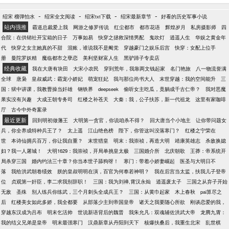
爽文。非考据党、非历史正剧党、非红学党，遗漏不
符、错误矛盾之处，敬请谅解。
-
-
-
-
绍宋 榴弹怕水
绍宋全文阅读
绍宋txt下载
绍宋最新章节
好看的历史军事小说
站内强推
霸道总裁爱上我
网游之修罗传说
红尘都市
都市花语
辉煌岁月
私房摄影师
四
合院：在供销社开宝箱的日子
万事如易
快穿之拯救深情男配
鬼吹灯
逍遥人生
华娱之黄金年
代
快穿之女主她真的不甜
混账，谁说我不是阉党
穿越豪门之娱乐后宫
快穿：女配上位手
册
曼陀罗妖精
魔临都市之孽恋
美利坚财富人生
黑驴蹄子专卖店
经典收藏
我在大唐有块田
大宋小农民
穿到荒年，我靠两文钱起家
名门艳旅
八一物流誉满
全球
唐枭
皇叔威武：霸宠小娇妃
萌宠狂妃
我与那位尚书大人
末世穿越：我的空间能升
三
国：狱中讲课，我教曹操当奸雄
钢铁界
deepseek
偷听女主吃瓜，竟躺成千古仁帝？
我对恶魔
果实没有兴趣
大成王朝专务司
红楼之补苍天
大秦：我，公子扶苏，新一代祖龙
这里有家咖啡
厅
古今中外奇案录
最近更新
回到明初做藩王
大明第一贪官，你说咱杀不得？
回大唐当个小地主
让你带问题女
兵，你全养成特种兵王了？
太上遥
江山绝色榜
陛下，你管这叫没落寒门？
红楼之宁荣在
世
本诗仙拥兵百万，你让我自重？
末世猎皇
明末：我崇祯，再造大明
靖康英雄志
杀敌换媳
妇？我一人屠城！
大明1629：我崇祯，开局单挑皇太极
三国婚介所
北庆朝歌
王莽：帝系统开
局杀穿三国
婚内约法三十章？你当本世子舔狗呀！
寒门：带着小娇妻崛起
医圣与大明日不
落
我给洪武朝卷绩效
朕的皇叔明明在演，百官为何奉若神明？
我在后宫当太监，扶我儿子登帝
位
贞观第一奸臣，李二求我别辞职！
三国：我为刘禅,霄汉永灿
逍遥废太子
三国之从弃子开始
无敌
圣殊
别人练兵你练武，三个月刺头全成兵王？
三国：从黄巾起家
木上春秋
pai算尽之
后
红楼美女如此多娇，我全都要
从部落少主到帝国皇帝
诸天之我要随心所欲
刚谈恋爱的我，
穿越东汉成为吕布
明末乞活帅
世说新语背后的魏晋
我朱允凡：双魂辅佐洪武大帝
龙腾九霄：
我的结义兄弟是皇帝
明末最强寒门
汉鼎新章从丹阳到天下
核爆扶桑后，我重生北宋
乱世棋