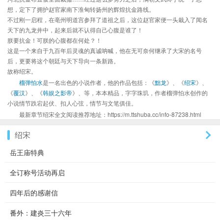
想，定下了拥护赵官家南下淮甸转扬州的辉煌抗金路线。
不过刚一启程，在亳州明道宫参拜了道祖之后，这位赵官家便一头栽入了闻名
天下的九龙井中，起来后就不认得自己心腹是谁了！
朕要抗金！可朕的心腹都在何处？！
这是一个来自于九百年后灵魂的真诚呐喊，他在无可奈何继承了大宋的名号
后，更要将这个朝廷与天下导向一条新路。
故称绍宋。
榴弹怕水
是一名出色的小说作者，他的作品包括：《
黜龙
》、《
绍宋
》、
《
覆汉
》、《
韩娱之影帝
》、等，本本精品，字字珠玑，作者榴弹怕水创作的
小说情节跌宕起伏、扣人心弦，情节与文笔俱佳。
最新章节绍宋全文阅读推荐地址：https://m.ttshuba.cc/info-87238.html
绍宋
岳王庙特典
全订称号活动再启
四年后的感谢信
番外：建炎三十六年