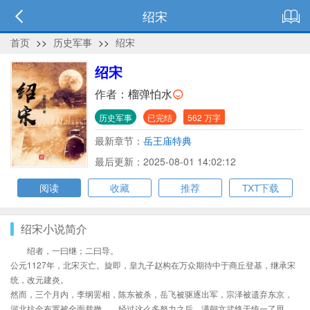
绍宋
首页
>>
历史军事
>>
绍宋
绍宋
作者：
榴弹怕水
历史军事
已完结
562 万字
最新章节：
岳王庙特典
最后更新：2025-08-01 14:02:12
阅读
收藏
推荐
TXT下载
绍宋小说简介
绍者，一曰继；二曰导。
公元1127年，北宋灭亡。旋即，皇九子赵构在万众期待中于商丘登基，继承宋
统，改元建炎。
然而，三个月内，李纲罢相，陈东被杀，岳飞被驱逐出军，宗泽被遗弃东京，
河北抗金布置被全面裁撤……经过这么多努力之后，满朝文武终于统一了思