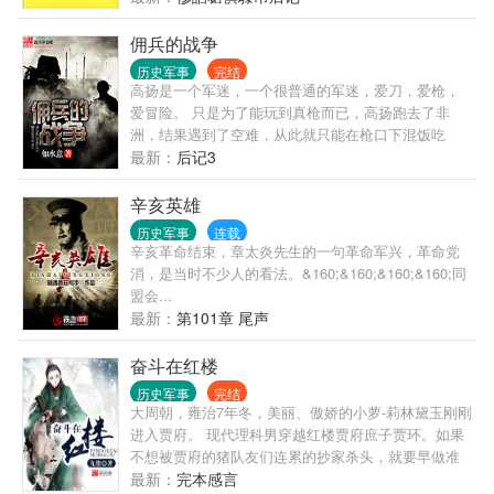
佣兵的战争
历史军事
完结
高扬是一个军迷，一个很普通的军迷，爱刀，爱枪，
爱冒险。 只是为了能玩到真枪而已，高扬跑去了非
洲，结果遇到了空难，从此就只能在枪口下混饭吃
了，因为他成了一个雇佣兵。 一个军迷，能在国际佣
最新：
后记3
兵界达到什么样的高度？ 请拭目以待吧。 ...
辛亥英雄
历史军事
连载
辛亥革命结束，章太炎先生的一句革命军兴，革命党
消，是当时不少人的看法。&160;&160;&160;&160;同
盟会...
最新：
第101章 尾声
奋斗在红楼
历史军事
完结
大周朝，雍治7年冬，美丽、傲娇的小萝-莉林黛玉刚刚
进入贾府。 现代理科男穿越红楼贾府庶子贾环。如果
不想被贾府的猪队友们连累的抄家杀头，就要早做准
备。 这是一个庶子逆袭的故事。 Ps：本书是架空历史
最新：
完本感言