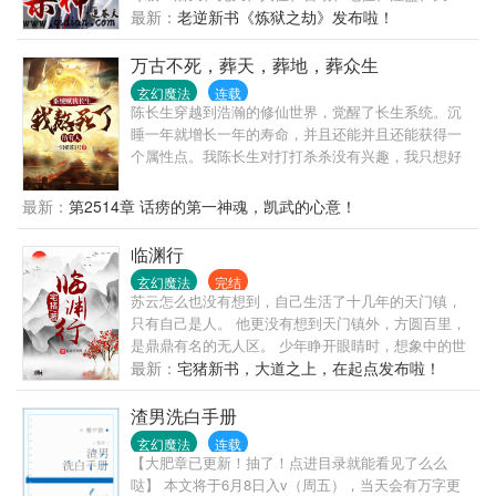
位、通神、真神、神王。 其余武技、炼药师、武器、
最新：
老逆新书《炼狱之劫》发布啦！
丹药一律五级：凡级、玄级、灵级、圣级、神级。
万古不死，葬天，葬地，葬众生
玄幻魔法
连载
陈长生穿越到浩瀚的修仙世界，觉醒了长生系统。沉
睡一年就增长一年的寿命，并且还能并且还能获得一
个属性点。我陈长生对打打杀杀没有兴趣，我只想好
好的睡觉，顺便给人送一下钟。沉睡十年，曾经的村
子已经物是人非。沉睡百年，昔日的皇朝已经不在。
最新：
第2514章 话痨的第一神魂，凯武的心意！
沉睡千年，随手中下的花朵，已经成为无数修士争抢
的灵药。沉睡万年，原来养的小鸟已经变成了一方妖
临渊行
帝。“你挖了我王家的祖坟，我们王家和你不共戴
玄幻魔法
完结
天！”“一帮小兔崽子，怎么说话呢？”“当年我和你们王
苏云怎么也没有想到，自己生活了十几年的天门镇，
家先祖一起偷过鸡摸过狗，这块风水宝地还是我帮他
只有自己是人。 他更没有想到天门镇外，方圆百里，
找的呢。”“现在我来看看他，不行吗？”说着，陈长生
是鼎鼎有名的无人区。 少年睁开眼睛时，想象中的世
随手掏出腰间的柴刀轻轻一划，整个天空瞬间裂成了
界崩塌了，妖魔鬼怪横行的现实呈现在他的面前。 临
最新：
宅猪新书，大道之上，在起点发布啦！
两半。人族大帝：老师，是你回来了吗？禁地之主：
渊行。 黑夜中临深渊而行，须得打起精神，如履薄
曾经的故人呀，我该怎么面对你。......
冰！ 书友群群号，978862507
渣男洗白手册
玄幻魔法
连载
【大肥章已更新！抽了！点进目录就能看见了么么
哒】 本文将于6月8日入v（周五），当天会有万字更