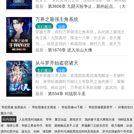
起在天魂大陆，超越一个个大家族、大宗派的天才。
最新：
第3606章 九阴灭纷争止，新的起点。（大
至尊重生，装逼打脸吃老虎、杀人得宝泡美女，一样
结局）
的热血，不一样的崛起之路。 书友聊天群： ；书友订
万界之最强主角系统
阅群：
玄幻魔法
连载
穿越万界，得到万界最强主角系统，从此踏上最强主
角之路！九阴真经，降龙十八掌，长生诀，吞天魔
功……统统是我的！称霸四海，横扫八荒，诸天万
界，唯我独尊！
最新：
第1670章 进入乐山大佛
从斗罗开始盗窃诸天
玄幻魔法
连载
意外穿越斗罗大陆，直接面临着武魂觉醒这一关键时
刻，身旁站着随时可能让人有取死之道的唐三，秦毅
有些慌。就在这时，万界盗天系统觉醒，盗武功、盗
魂骨、盗武魂、盗血脉等等等等，以及……妹子的芳
最新：
第534章 对战双斗圣
心。瞥了一眼身旁的唐三，秦毅嘿嘿一笑，默默收下
了唐三修炼了五六年，玄天宝录记载中的所有武功。
-
-
-
-
帝欲双修 如茶如火
帝欲双修全文阅读
帝欲双修txt下载
帝欲双修最新章节
好看的玄幻
唐三的先天满魂力光环破碎，成为了同玉小刚一样的
魔法小说
先天半级魂力的废物。
站内强推
人生得意时须纵欢
琴帝
聚宝仙盆
辉煌岁月
我的妻子是大乘期大佬
1889远东枭
雄
地狱公寓
华娱之黄金年代
权宦
娘娘她总是不上进
穿越豪门之娱乐后宫
权力巅峰：从借
调市纪委开始
寐长生
剑种
满宫醉
快穿年代满级黑莲花拒绝圣母剧本
穿书后我被四个哥哥宠