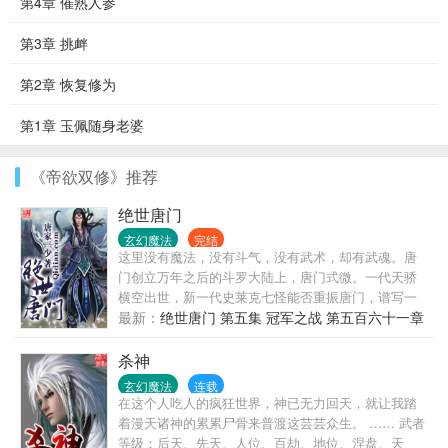
第4章 催熟人参
第3章 挑衅
第2章 恢复修为
第1章 玉佩随身老婆
《帝欲双修》推荐
绝世唐门
玄幻魔法
完结
这里没有魔法，没有斗气，没有武术，却有武魂。唐
门创立万年之后的斗罗大陆上，唐门式微。一代天骄
横空出世，新一代史莱克七怪能否重振唐门，谱写一
曲绝世唐门之歌？ 百万年魂兽，手握日月摘星辰的死
最新：
绝世唐门 第五集 冠军之战 第五百六十一章
灵圣法神，导致唐门衰落的全新魂导器体系。一切的
疯狂修炼（下）
神奇都将一一展现。 唐门暗器能否重振雄风，唐门能
杀神
否重现辉煌，一切尽在绝世唐门！
玄幻魔法
连载
在这个人吃人的疯狂世界，神已无力回天，就让我踏
着漫天诸神的累累尸骨来普渡这芸芸众生。 …… 武者
等级：后天、先天、人位、百劫、地位、涅盘、天