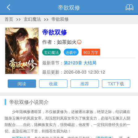
帝欲双修
首页
>>
玄幻魔法
>>
帝欲双修
帝欲双修
作者：
如茶如火
玄幻魔法
连载中
903 万字
最新章节：
第2123章 大结局
最后更新：2026-08-03 12:30:12
阅读
收藏
推荐
TXT下载
帝欲双修小说简介
少年陆枫惨遭暗算，不仅被废修为，还被逐出家族，绝望之际，结识藏在
随身玉佩中的凤宸女帝。却没想到凤宸女帝为了恢复实力，必须与玉佩主人阴
阳配合……自此，陆枫恢复实力，强势崛起，他发誓，一定找回曾经失去的一
切。血染征袍三千里，剑指苍生我为劫！
如茶如火
是一名出色的小说作者，他的作品包括：《
帝欲双修
》、等，本