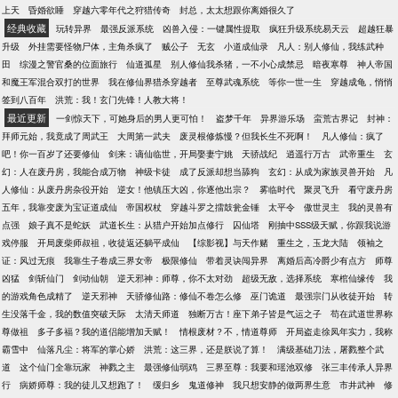
上天
昏婚欲睡
穿越六零年代之狩猎传奇
封总，太太想跟你离婚很久了
经典收藏
玩转异界
最强反派系统
凶兽入侵：一键属性提取
疯狂升级系统易天云
超越狂暴
升级
外挂需要怪物尸体，主角杀疯了
贼公子
无玄
小道成仙录
凡人：别人修仙，我练武种
田
综漫之警官桑的位面旅行
仙道孤星
别人修仙我杀猪，一不小心成禁忌
暗夜寒尊
神人帝国
和魔王军混合双打的世界
我在修仙界猎杀穿越者
至尊武魂系统
等你一世一生
穿越成龟，悄悄
签到八百年
洪荒：我！玄门先锋！人教大将！
最近更新
一剑惊天下，可她身后的男人更可怕！
盗梦千年
异界游乐场
蛮荒古界记
封神：
拜师元始，我竟成了周武王
大周第一武夫
废灵根修炼慢？但我长生不死啊！
凡人修仙：疯了
吧！你一百岁了还要修仙
剑来：谪仙临世，开局娶妻宁姚
天骄战纪
逍遥行万古
武帝重生
玄
幻：人在废丹房，我能合成万物
神级卡徒
成了反派却想当舔狗
玄幻：从成为家族灵兽开始
凡
人修仙：从废丹房杂役开始
逆女！他镇压大凶，你逐他出宗？
雾临时代
聚灵飞升
看守废丹房
五年，我靠变废为宝证道成仙
帝国权杖
穿越斗罗之擂鼓瓮金锤
太平令
傲世灵主
我的灵兽有
点强
娘子真不是蛇妖
武道长生：从猎户开始加点修行
囚仙塔
刚抽中SSS级天赋，你跟我说游
戏停服
开局废柴师叔祖，收徒返还躺平成仙
【综影视】与天作赌
重生之，玉龙大陆
领袖之
证：风过无痕
我靠生子卷成三界女帝
极限修仙
带着灵诀闯异界
离婚后高冷爵少有点方
师尊
凶猛
剑斩仙门
剑动仙朝
逆天邪神：师尊，你不太对劲
超级无敌，选择系统
寒棺仙缘传
我
的游戏角色成精了
逆天邪神
天骄修仙路：修仙不卷怎么修
巫门诡道
最强宗门从收徒开始
转
生没落千金，我的数值突破天际
太清天师道
独断万古！座下弟子皆是气运之子
苟在武道世界称
尊做祖
多子多福？我的道侣能增加天赋！
情根废材？不，情道尊师
开局盗走徐凤年实力，我称
霸雪中
仙落凡尘：将军的掌心娇
洪荒：这三界，还是朕说了算！
满级基础刀法，屠戮整个武
道
这个仙门全靠玩家
神戮之主
最强修仙弱鸡
三界至尊：我要和瑶池双修
张三丰传承人异界
行
病娇师尊：我的徒儿又想跑了！
缓归乡
鬼道修神
我只想安静的做两界生意
市井武神
修