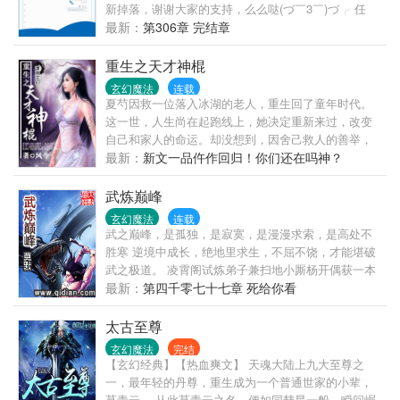
新掉落，谢谢大家的支持，么么哒(づ￣3￣)づ╭ 任
务：穿越各个世界变成渣男，花式洗白。 卫明言是个
最新：
第306章 完结章
骗子，?
重生之天才神棍
玄幻魔法
连载
夏芍因救一位落入冰湖的老人，重生回了童年时代。
这一世，人生尚在起跑线上，她决定重新来过，改变
自己和家人的命运。却没想到，因舍己救人的善举，
她得到了一种特殊的能力——天眼。从此，观人过去
最新：
新文一品仵作回归！你们还在吗神？
未来，断人生死前程——铁口直断！从不虚言。难不
成，这辈子要当神棍？这与众不同的人生好有压力，
武炼巅峰
谁曾想她竟处处开花。从此，商场成就......
玄幻魔法
连载
武之巅峰，是孤独，是寂寞，是漫漫求索，是高处不
胜寒 逆境中成长，绝地里求生，不屈不饶，才能堪破
武之极道。 凌霄阁试炼弟子兼扫地小厮杨开偶获一本
无字黑书，从此踏上漫漫武道。 ****************** 友情
最新：
第四千零七十七章 死给你看
提示：这是一个持久的男人的故事，这也是一个淫者
见淫，智者见智的故事。 做男人，当持久！
太古至尊
***************** 新书上传，各种求啊！
玄幻魔法
完结
【玄幻经典】【热血爽文】 天魂大陆上九大至尊之
一，最年轻的丹尊，重生成为一个普通世家的小辈，
莫青云。 从此莫青云之名，便如同彗星一般，瞬间崛