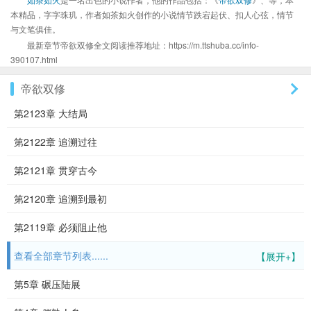
本精品，字字珠玑，作者如茶如火创作的小说情节跌宕起伏、扣人心弦，情节
与文笔俱佳。
最新章节帝欲双修全文阅读推荐地址：https://m.ttshuba.cc/info-
390107.html
帝欲双修
第2123章 大结局
第2122章 追溯过往
第2121章 贯穿古今
第2120章 追溯到最初
第2119章 必须阻止他
查看全部章节列表......
【展开+】
第5章 碾压陆展