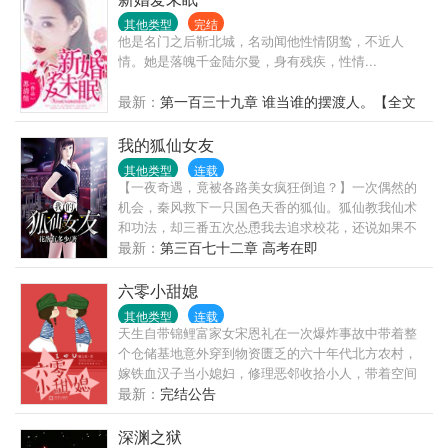
的禁忌之门？ 无形之中仿佛有一双邪恶的眼睛在窥视
其他类型
完结
着这片天地，“他”是谁？他的目的又是什么？ 当萧陌
他是名门之后靳北城，名动闻他性情阴鸷，不近人
被那通电话惊醒的那一刻起，就预示着这个故事开始
情。她是落魄千金陆尔曼，身有残疾，性情...
了…… （《恐怖通缉令》已完结，新书再度起航，一
切尽在《极具恐怖》） 极具恐怖群：333409484 ...
最新：
第一百三十九章 谁当谁的摆渡人。【全文
完结，谢谢陪伴】
我的狐仙女友
其他类型
连载
【一夜奇遇，竟被各路美女疯狂倒追？】一次偶然的
机会，秦风救下一只国色天香的狐仙。狐仙教我仙术
和功法，却三番五次怂恿我去追求校花，还说如果不
这样做就会没命！原本高冷的冰山女神主动做我女朋
最新：
第三百七十二章 高考在即
友，本来退婚的未婚妻也态度大变转头苦苦哀求，本
想安安静静的修仙成就万人之上，可是，渐渐的，我
六零小甜媳
却发现身旁早已群芳环绕……
其他类型
连载
天生自带锦鲤富家女宋恩礼在一次爆炸事故中带着整
个仓储基地意外穿到物资匮乏的六十年代北方农村，
嫁铁血汉子当小媳妇，修理恶邻收拾小人，带着空间
发家致富，从此她挑水来她浇园，她织布来她种
最新：
完结公告
田……（既然开了金手指，那就开大点吧……）
深渊之狱