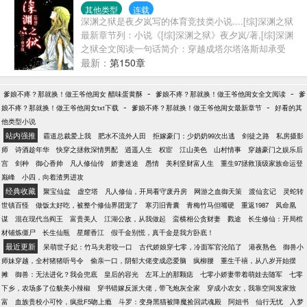
其他类型
连载
深渊之狱是夜夕岚写的体育竞技类小说....[综]深渊之狱
最新章节列：小说《[综]深渊之狱》夜夕岚/著,[综]深渊
之狱全文阅读一句话简介：穿越成塔尔塔洛斯却承受
不住神格压迫导致身娇体弱动不动就吐血晕倒有实力
最新：
第150章
却用不出来的病弱神祇的穿越之旅。【没有神祇自觉
的少年终于逐渐不再消极抵抗的成长之路，前期不用
-
-
爹娘不疼？那就换！做王爷他闺女 醋味蛋黄酥
爹娘不疼？那就换！做王爷他闺女全文阅读
爹
把他当成塔尔塔洛斯】主神：人家主神培养人才是努
-
-
娘不疼？那就换！做王爷他闺女txt下载
爹娘不疼？那就换！做王爷他闺女最新章节
好看的其
力抹消人类感情，到我这还得反过来努力让他恢复人
他类型小说
类的感情，找到羁绊让他别去寻死= =！千落：浑身
站内强推
霸道总裁爱上我
肥水不流外人田
拒嫁豪门：少奶奶99次出逃
剑徒之路
私房摄影
疼，又吐血了，好想死。主神：（掀桌）别走你前辈
师
诗酒趁年华
快穿之拯救深情男配
逍遥人生
权宦
江山美色
山村情事
穿越豪门之娱乐后
的道路啊自我毁灭是没有前途的！！！千落：活着好
宫
剑种
御心香帅
凡人修仙传
娇妻迷途
愚情
美利坚财富人生
重生97拯救顶级家族命运登
累，感觉再也不会爱了，...
巅峰
小四，向着渣男进攻
经典收藏
聚宝仙盆
虚空塔
凡人修仙，开局看守废丹房
网游之血御天策
渡仙玄记
灵蛇转
世镇百怪
做饭太好吃，被整个修仙界团宠了
寒刃旧青囊
青梅竹马但嘴硬
重返1987
凤命凰
谋
混在现代当阎王
富贵美人
江湖公敌，从我做起
蛮横相公贪财妻
戮途
长生修仙：开局棺
材铺炼僵尸
长生仙瓶
星耀香江
假千金别慌，真千金是我方卧底！
最近更新
呆萌世子妃：竹马夫君咬一口
古代娇娘穿七零，冷面军官沦陷了
港夜熟色
御兽小
师妹穿越，全村猪猪听号令
偷亲一口，阴郁大佬变成恋爱脑
疯柳腰
重生千禧，从八岁开始摆
摊
御兽：无法进化？我会兜底
皇后的容光
左耳上的那颗痣
七零小娇妻带着萌娃去随军
七零
下乡，农场多了位貌美小辣椒
穿书错嫁反派大佬，带飞炮灰全家
穿成小农女，我靠空间发家致
富
血族贵校小可怜，疯批F5吻上瘾
斗罗：变身黑猫被降魔捡回武魂殿
阿姐书
仙行无忧
入梦