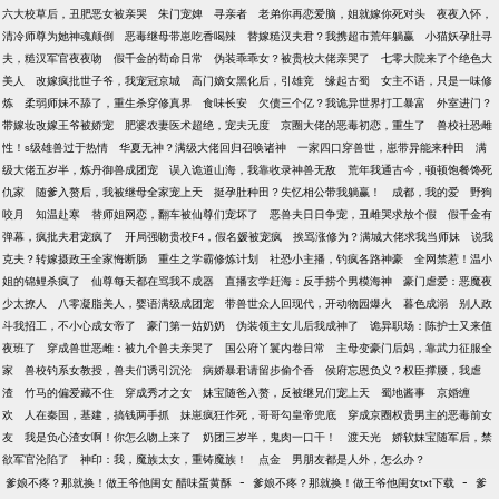
六大校草后，丑肥恶女被亲哭
朱门宠婢
寻亲者
老弟你再恋爱脑，姐就嫁你死对头
夜夜入怀，
清冷师尊为她神魂颠倒
恶毒继母带崽吃香喝辣
替嫁糙汉夫君？我携超市荒年躺赢
小猫妖孕肚寻
夫，糙汉军官夜夜吻
假千金的苟命日常
伪装乖乖女？被贵校大佬亲哭了
七零大院来了个绝色大
美人
改嫁疯批世子爷，我宠冠京城
高门嫡女黑化后，引雄竞
缘起古蜀
女主不语，只是一味修
炼
柔弱师妹不舔了，重生杀穿修真界
食味长安
欠债三个亿？我诡异世界打工暴富
外室进门？
带嫁妆改嫁王爷被娇宠
肥婆农妻医术超绝，宠夫无度
京圈大佬的恶毒初恋，重生了
兽校社恐雌
性！s级雄兽过于热情
华夏无神？满级大佬回归召唤诸神
一家四口穿兽世，崽带异能来种田
满
级大佬五岁半，炼丹御兽成团宠
误入诡道山海，我靠收录神兽无敌
荒年我通古今，顿顿饱餐馋死
仇家
随爹入赘后，我被继母全家宠上天
挺孕肚种田？失忆相公带我躺赢！
成都，我的爱
野狗
咬月
知温赴寒
替师姐网恋，翻车被仙尊们宠坏了
恶兽夫日日争宠，丑雌哭求放个假
假千金有
弹幕，疯批夫君宠疯了
开局强吻贵校F4，假名媛被宠疯
挨骂涨修为？满城大佬求我当师妹
说我
克夫？转嫁摄政王全家悔断肠
重生之学霸修炼计划
社恐小主播，钓疯各路神豪
全网禁惹！温小
姐的锦鲤杀疯了
仙尊每天都在骂我不成器
直播玄学赶海：反手捞个男模海神
豪门虐爱：恶魔夜
少太撩人
八零凝脂美人，婴语满级成团宠
带兽世众人回现代，开动物园爆火
暮色成溺
别人政
斗我招工，不小心成女帝了
豪门第一姑奶奶
伪装领主女儿后我成神了
诡异职场：陈护士又来值
夜班了
穿成兽世恶雌：被九个兽夫亲哭了
国公府丫鬟内卷日常
主母变豪门后妈，靠武力征服全
家
兽校钓系女教授，兽夫们诱引沉沦
病娇暴君请留步偷个香
侯府忘恩负义？权臣撑腰，我虐
渣
竹马的偏爱藏不住
穿成秀才之女
妹宝随爸入赘，反被继兄们宠上天
蜀地酱事
京婚缠
欢
人在秦国，基建，搞钱两手抓
妹崽疯狂作死，哥哥勾皇帝兜底
穿成京圈权贵男主的恶毒前女
友
我是负心渣女啊！你怎么吻上来了
奶团三岁半，鬼肉一口干！
渡天光
娇软妹宝随军后，禁
欲军官沦陷了
神印：我，魔族太女，重铸魔族！
点金
男朋友都是人外，怎么办？
-
-
爹娘不疼？那就换！做王爷他闺女 醋味蛋黄酥
爹娘不疼？那就换！做王爷他闺女txt下载
爹