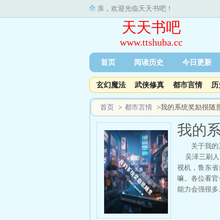
亲，欢迎光临天天书吧！
天天书吧
www.ttshuba.cc
首页
阅读历史
今日更新
玄幻魔法
武侠修真
都市言情
历
首页
>
都市言情
>
我的系统奖励很随
我的
关于我的
吴泽三刷人民
视机，鲁东省
嘛。各位看官
能力会强很多