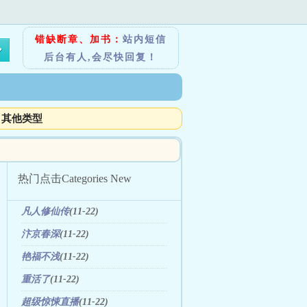
错缺断章、加书：
站内短信
后台有人,会尽快回复！
其他类型
热门点击
Categories New
凡人修仙传
(11-22)
汴京春深
(11-22)
艳福不浅
(11-22)
重活了
(11-22)
超级惊悚直播
(11-22)