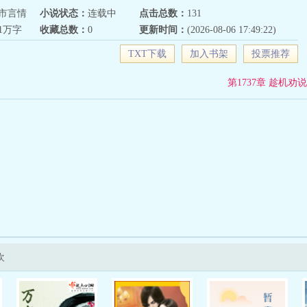
市言情
小说状态：
连载中
点击总数：
131
31万字
收藏总数：
0
更新时间：
(2026-08-06 17:49:22)
TXT下载
加入书架
投票推荐
第1737章 趁机劝说
欢