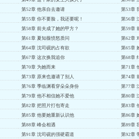
第52章 他亲自去邀请
第53章
第55章 你不要脸，我还要呢！
第56章
第58章 前夫成了她的甲方？
第59章
第61章 夏知薇愤怒质问
第62章
第64章 沈司砚的占有欲
第65章
第67章 这次换我追你
第68章
第70章 为她而来
第71章
第73章 原来也邀请了别人
第74章
第76章 季临渊看穿朵朵身份
第77章
第79章 他不相信她不爱他
第80章
第82章 把照片打包寄走
第83章
第85章 他要她重新认识他
第86章
第88章 峰会相遇
第89章
第91章 沈司砚的强硬霸道
第92章