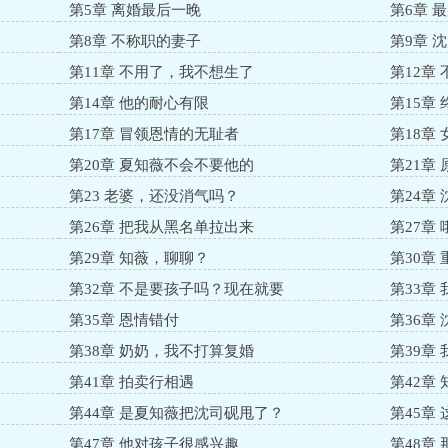
第5章 离婚最后一晚
第6章 
第8章 不称职的妻子
第9章 
第11章 不用了，我不想生了
第12章
第14章 他的耐心有限
第15章
第17章 冒领恩情的无耻者
第18章
第20章 夏知薇不会不要他的
第21章
第23 老婆，还没消气吗？
第24章
第26章 把我从黑名单拉出来
第27章
第29章 知薇，聊聊？
第30章
第32章 不是要孩子吗？现在就要
第33章
第35章 恩情错付
第36章
第38章 奶奶，我不打算复婚
第39章
第41章 拍卖行相遇
第42章
第44章 是夏知薇把沈司砚甩了？
第45章
第47章 他对孩子很感兴趣
第48章