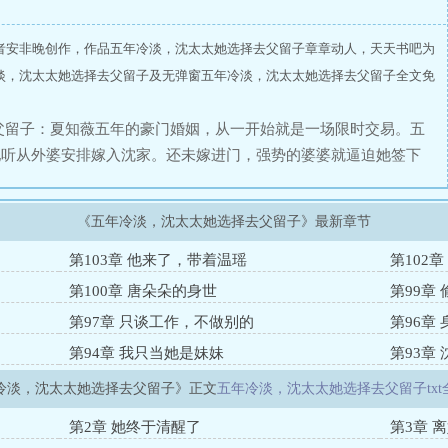
者安非晚创作，作品五年冷淡，沈太太她选择去父留子章章动人，天天书吧为
淡，沈太太她选择去父留子及无弹窗五年冷淡，沈太太她选择去父留子全文免
父留子：夏知薇五年的豪门婚姻，从一开始就是一场限时交易。五
她听从外婆安排嫁入沈家。还未嫁进门，强势的婆婆就逼迫她签下
M国，二人聚少离多，婚后几乎形同陌路。婚后第一年夏知薇意外
次是她此生唯一的受孕机会。万般无奈下，她瞒着沈家所有人，独
《五年冷淡，沈太太她选择去父留子》最新章节
五年。离婚到计时结束后，她淡定拿出离婚协议，潇洒利落转身，
想要的男人也是如此。
第103章 他来了，带着温瑶
第102
第100章 唐朵朵的身世
第99章
第97章 只谈工作，不做别的
第96章
第94章 我只当她是妹妹
第93章
冷淡，沈太太她选择去父留子》正文
五年冷淡，沈太太她选择去父留子txt
第2章 她终于清醒了
第3章 