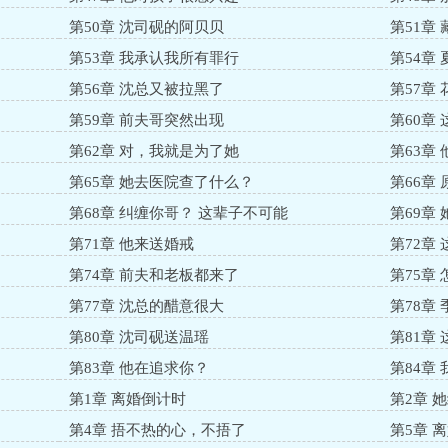
第50章 沈司砚的阿贝贝
第51章 
第53章 我承认我所有罪行
第54章
第56章 沈总又被拉黑了
第57章
第59章 前夫哥突然出现
第60章
第62章 对，我就是为了她
第63章
第65章 她去医院查了什么？
第66章
第68章 纠缠你哥？ 这辈子不可能
第69章
第71章 他来送婚戒
第72章
第74章 前夫和老板都来了
第75章
第77章 沈总的醋意很大
第78章
第80章 沈司砚送温瑶
第81章
第83章 他在追求你？
第84章
第1章 离婚倒计时
第2章 
第4章 捂不热的心，不捂了
第5章 