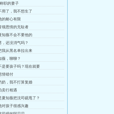
不称职的妻子
 不用了，我不想生了
 他的耐心有限
 冒领恩情的无耻者
 夏知薇不会不要他的
老婆，还没消气吗？
 把我从黑名单拉出来
 知薇，聊聊？
 不是要孩子吗？现在就要
 恩情错付
 奶奶，我不打算复婚
 拍卖行相遇
 是夏知薇把沈司砚甩了？
 他对孩子很感兴趣
 沈司砚的阿贝贝