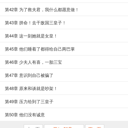
第42章 为了救夫君，我什么都愿意做！
第43章 拼命！去干敌国三皇子！
第44章 这一刻她就是女皇！
第45章 他们睡着了都得给自己两巴掌
第46章 少夫人有喜，一胎三宝
第47章 意识到自己被骗了
第48章 原来和谈就是吵架！
第49章 压力给到了三皇子
第50章 他们没有诚意