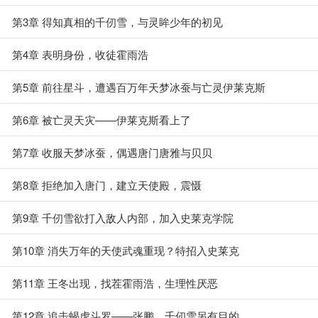
第3章 得知真相的千仞雪，与灵眸少年的初见
第4章 表明身份，收徒霍雨浩
第5章 前往星斗，遭遇百万年天梦冰蚕与亡灵伊莱克斯
第6章 被亡灵天灾——伊莱克斯看上了
第7章 收服天梦冰蚕，偶遇唐门唐雅与贝贝
第8章 拒绝加入唐门，建立天使殿，震慑
第9章 千仞雪欲打入敌人内部，加入史莱克学院
第10章 消失万年的天使武魂重现？特招入史莱克
第11章 王冬出现，找茬霍雨浩，生理性厌恶
第12章 追击蝎虎斗罗——张鹏，千仞雪另有目的