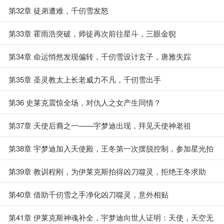
第32章 徒弟遭难，千仞雪发怒
第33章 霍雨浩突破，师徒再次前往星斗，三眼金猊
第34章 命运悄然发现偏转，千仞雪设计玄子，唐雅失踪
第35章 圣灵教太上长老威力不凡，千仞雪出手
第36 史莱克震惊全场，对仇人之女产生同情？
第37章 天使后裔之一——宇梦迪出现，拜见天使神老祖
第38章 宇梦迪加入天使殿，王冬第一次摆脱控制，参加星光拍
卖会
第39章 教训程刚，为伊莱克斯拍得凶刀噬灵，拒绝王冬求助
第40章 借助千仞雪之手净化凶刀噬灵，意外相贴
第41章 伊莱克斯神魂补全，宇梦迪向世人证明：天使，天空无