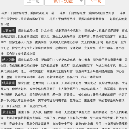
上一页
第1 - 50章
下一页
-
-
斗罗：千仞雪穿绝世，重振武魂殿 周一诺
斗罗：千仞雪穿绝世，重振武魂殿全文阅读
斗罗：
-
-
千仞雪穿绝世，重振武魂殿txt下载
斗罗：千仞雪穿绝世，重振武魂殿最新章节
好看的其他类
型小说
大家在看
霸道总裁爱上我
汴京春深
镇北王府有个疯郡主
逼婚36计，总裁的旧爱新妻
穿成
恶雌想跑路，反派逼我当团宠
掠天记
重生之大娱乐帝国
肥妻有喜，禁欲外交官当爹了
官道之
1976
快穿之路人不炮灰
携美向仙
快穿路人就要随心所欲
女王的抉择[足球]
极具恐怖
全方
位幻想
快穿之清冷宿主又被疯批强制爱
恶魔法则
深渊之狱
完美世界：重生一颗草，伴生柳
神
四合院：秦淮茹赖上我
站内强推
霸道总裁爱上我
拒嫁豪门：少奶奶99次出逃
红尘都市
我的妻子是大乘期大佬
四
合院：在供销社开宝箱的日子
我的极品娇妻
鬼吹灯
隐婚总裁请签字
华娱之黄金年代
重生之
豪门刷脸系统
搬山
锦衣笑傲行
穿越豪门之娱乐后宫
热血传奇之开局签到隐身戒指
御心香
帅
愚情
带着空间去种田
小四，向着渣男进攻
艳福不浅
我有一本荒诞经
经典收藏
聚宝仙盆
恶魔法则
凡人修仙，开局看守废丹房
渡仙玄记
灵蛇转世镇百怪
大齐
魔人传
做饭太好吃，被整个修仙界团宠了
夫人孕肚藏不住，禁欲总裁找上门
海军曙光
青梅竹
马但嘴硬
凤命凰谋
混在现代当阎王
爱一场
富贵美人
长生修仙：开局棺材铺炼僵尸
快穿了
解一下只在女尊世界做任务
芙宁娜与提瓦特编年史
星耀香江
重生逆袭：我的老婆是娱乐圈顶
流
假千金别慌，真千金是我方卧底！
最近更新
重生千禧，从八岁开始摆摊
御兽：无法进化？我会兜底
皇后的容光
左耳上的那颗
痣
七零小娇妻带着萌娃去随军
七零下乡，农场多了位貌美小辣椒
穿书错嫁反派大佬，带飞炮灰
全家
穿成小农女，我靠空间发家致富
血族贵校小可怜，疯批F5吻上瘾
斗罗：变身黑猫被降魔捡