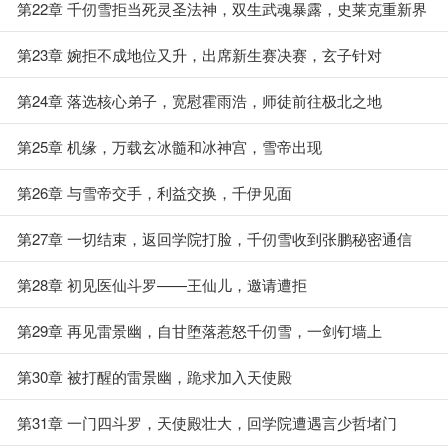
力
第22章 千仞雪拒当死灵圣法神，双生武魂暴露，史莱克重新界
定千仞雪
第23章 婉拒不成地位又升，出席新生赛决赛，玄子针对
第24章 落选核心弟子，宽慰霍雨浩，师徒前往极北之地
第25章 机缘，万载玄冰髓和冰神宫，雪帝出现
第26章 与雪帝交手，利益交换，千伊见面
第27章 一切结束，返回学院打脸，千仞雪收到张鹏秘密通信
第28章 初见医仙斗罗——王仙儿，邀请遭拒
第29章 再见雷景幽，自甘堕落惹怒千仞雪，一剑钉墙上
第30章 被打醒的雷景幽，跪求加入天使殿
第31章 一门四斗罗，天使殿壮大，回学院遭遇言少哲堵门