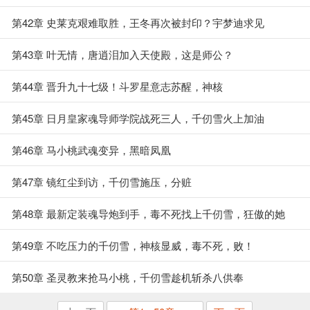
敌
第42章 史莱克艰难取胜，王冬再次被封印？宇梦迪求见
第43章 叶无情，唐逍泪加入天使殿，这是师公？
第44章 晋升九十七级！斗罗星意志苏醒，神核
第45章 日月皇家魂导师学院战死三人，千仞雪火上加油
第46章 马小桃武魂变异，黑暗凤凰
第47章 镜红尘到访，千仞雪施压，分赃
第48章 最新定装魂导炮到手，毒不死找上千仞雪，狂傲的她
第49章 不吃压力的千仞雪，神核显威，毒不死，败！
第50章 圣灵教来抢马小桃，千仞雪趁机斩杀八供奉