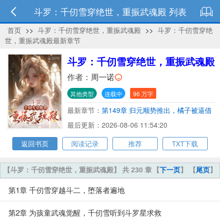
斗罗：千仞雪穿绝世，重振武魂殿 列表
首页
>>
斗罗：千仞雪穿绝世，重振武魂殿
>>
斗罗：千仞雪穿绝
世，重振武魂殿最新章节
斗罗：千仞雪穿绝世，重振武魂殿
作者：
周一诺
其他类型
连载中
96 万字
最新章节：
第149章 归元顺势推出，橘子被逼借
种
最后更新：2026-08-06 11:54:20
返回书页
阅读记录
推荐
TXT下载
【斗罗：千仞雪穿绝世，重振武魂殿】 共 230 章
【
下一页
】 【
尾页
】
第1章 千仞雪穿越斗二，堕落者遍地
第2章 为孩童武魂觉醒，千仞雪听到斗罗星求救