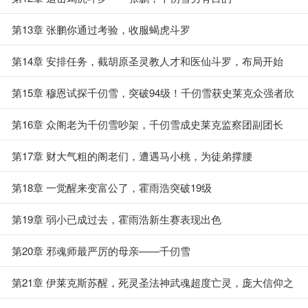
第13章 张鹏你通过考验，收服蝎虎斗罗
第14章 安排任务，截胡原圣灵教人才和医仙斗罗，布局开始
第15章 穆恩试探千仞雪，突破94级！千仞雪获史莱克众强者欣
赏
第16章 众阁老为千仞雪吵架，千仞雪成史莱克监察团副团长
第17章 财大气粗的阁老们，遭遇马小桃，为徒弟撑腰
第18章 一觉醒来变富公了，霍雨浩突破19级
第19章 弱小已成过去，霍雨浩新生赛表现出色
第20章 邪魂师最严厉的母亲——千仞雪
第21章 伊莱克斯苏醒，死灵圣法神武魂超度亡灵，庞大信仰之