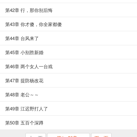
第42章 行，那你别后悔
第43章 你才傻，你全家都傻
第44章 台风来了
第45章 小别胜新婚
第46章 两个女人一台戏
第47章 提防杨改花
第48章 老公～～
第49章 江迟野打人了
第50章 五百个深蹲