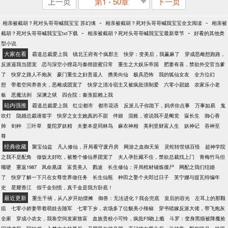
上一页
第1 - 50章
下一页
-
-
相亲被截胡？死对头哥哥喊我宝宝 苏幻缡
相亲被截胡？死对头哥哥喊我宝宝全文阅读
相亲被
-
-
截胡？死对头哥哥喊我宝宝txt下载
相亲被截胡？死对头哥哥喊我宝宝最新章节
好看的其他类
型小说
大家在看
霸道总裁爱上我
镇北王府有个疯郡主
快穿：变美后，我赢麻了
穿成恶雌想跑路，
反派逼我当团宠
恋与深空小狸花与秦彻甜蜜日常
重生之大娱乐帝国
肥妻有喜，禁欲外交官当爹
了
快穿之路人不炮灰
豪门重生之妇贵逼人
携美向仙
极具恐怖
我的狐仙女友
全方位幻
想
带着空间养兽夫，恶雌成团宠了
快穿之清冷宿主又被疯批强制爱
六零小甜媳
农家乐小老
板
恶魔法则
深渊之狱
四合院：秦淮茹赖上我
站内强推
霸道总裁爱上我
红尘都市
都市花语
反派儿子你跪下，妈求你点事
万事如易
鬼
吹灯
隐婚总裁请签字
快穿之女主她真的不甜
伴娘
混账，谁说我不是阉党
寐长生
御心香
帅
剑种
三叶草
曼陀罗妖精
夫妻本是同林鸟
麻衣神相
美利坚财富人生
妖神记
吞神至
尊
经典收藏
聚宝仙盆
凡人修仙，开局看守废丹房
网游之血御天策
灵蛇转世镇百怪
超神学院
之我不是配角
做饭太好吃，被整个修仙界团宠了
夫人孕肚藏不住，禁欲总裁找上门
青梅竹马但
嘴硬
重返1987
凤命凰谋
富贵美人
戮途
长生修仙：开局棺材铺炼僵尸
网配之我们结婚
了
快穿了解一下只在女尊世界做任务
长生仙瓶
种田之娶个夫郎过日子
芙宁娜与提瓦特编年
史
星耀香江
假千金别慌，真千金是我方卧底！
最近更新
重生千禧，从八岁开始摆摊
御兽：无法进化？我会兜底
皇后的容光
左耳上的那颗
痣
七零小娇妻带着萌娃去随军
七零下乡，农场多了位貌美小辣椒
穿书错嫁反派大佬，带飞炮灰
全家
穿成小农女，我靠空间发家致富
血族贵校小可怜，疯批F5吻上瘾
斗罗：变身黑猫被降魔捡