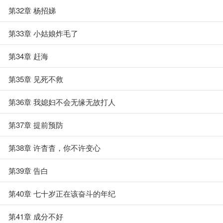
第32章 杨招娣
第33章 小姑娘炸毛了
第34章 赶海
第35章 见死不救
第36章 我媳妇不会无缘无故打人
第37章 提前预防
第38章 许杳杳，你不许变心
第39章 告白
第40章 七十岁正在该奋斗的年纪
第41章 成分不好