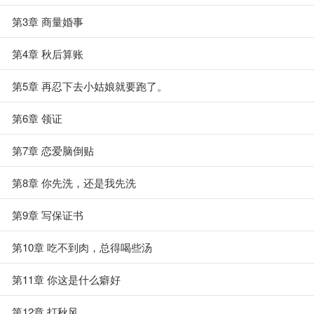
第3章 商量婚事
第4章 秋后算账
第5章 再忍下去小姑娘就要跑了。
第6章 领证
第7章 恋爱脑倒贴
第8章 你先洗，还是我先洗
第9章 写保证书
第10章 吃不到肉，总得喝些汤
第11章 你这是什么癖好
第12章 打秋风