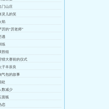
 名门山庄
 张灵儿的笑
火焰
 严厉的“厉老师”
巧遇
训练
 获胜组
 狩猎大赛前的仪式
 太子丰辰良
 淘气包的故事
相处
 人数减少
 玉面狐
热恋