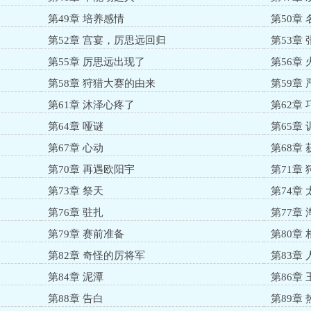
第49章 培养感情
第50章
第52章 宫宴，厉思远回归
第53章
第55章 厉思远出现了
第56章 
第58章 狩猎大赛的由来
第59章
第61章 沐泽心疼了
第62章 
第64章 哑谜
第65章 
第67章 心动
第68章
第70章 再遇欧阳宇
第71章
第73章 祭天
第74章
第76章 驻扎
第77章
第79章 赛前准备
第80章 
第82章 奇怪的厉将军
第83章
第84章 泥潭
第86章
第88章 告白
第89章 