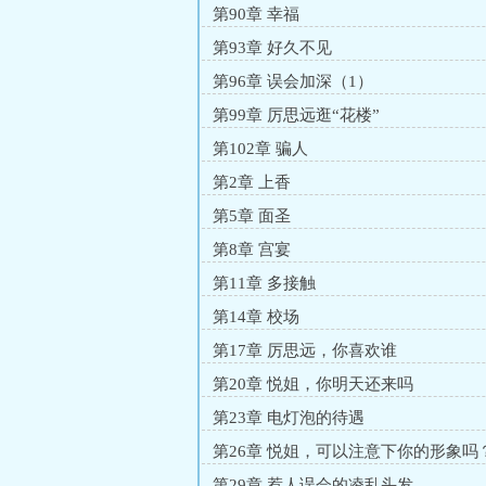
第90章 幸福
第93章 好久不见
第96章 误会加深（1）
第99章 厉思远逛“花楼”
第102章 骗人
第2章 上香
第5章 面圣
第8章 宫宴
第11章 多接触
第14章 校场
第17章 厉思远，你喜欢谁
第20章 悦姐，你明天还来吗
第23章 电灯泡的待遇
第26章 悦姐，可以注意下你的形象吗
第29章 惹人误会的凌乱头发