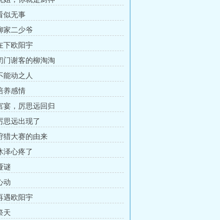
 看似无事
 柳家二少爷
 在下欧阳宇
 闭门谢客的柳淘淘
 不能动之人
 培养感情
 宫宴，厉思远回归
 厉思远出现了
 狩猎大赛的由来
 沐泽心疼了
哑谜
心动
 再遇欧阳宇
祭天