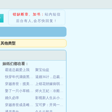
错缺断章、加书：
站内短信
后台有人,会尽快回复！
其他类型
妹纸们都在看：
霸道总裁爱上我
聚宝仙盆
快穿年代满级黑莲花拒绝圣母剧本
逼婚36计，总裁的旧爱新妻
穿越兽世：揽美男入怀
上错花轿嫁病弱权臣，被宠冠京城
娶了一只小草精，肆爷娇宠哄不停
烬火王妃：冷殿下你欠我一场盛世
婚久必痒
影视新人生从小欢喜开始
穿越兽世成圣雌，五夫临门美滋滋
宝可梦：开局一只上将巨钳蟹！
通灵贵女
久久云和月