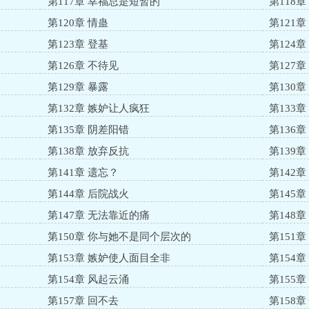
第117章 幸福总是短暂的
第118
第120章 情蛊
第121
第123章 登基
第124
第126章 不待见
第127
第129章 暴露
第130
第132章 嫉妒让人疯狂
第133章
第135章 阴差阳错
第136章
第138章 放弃反抗
第139
第141章 遗忘？
第142章
第144章 后院战火
第145
第147章 无法靠近的痛
第148
第150章 你与她不是同个层次的
第151
第153章 嫉妒使人面目全非
第154
第154章 风起云涌
第155
第157章 回不去
第158