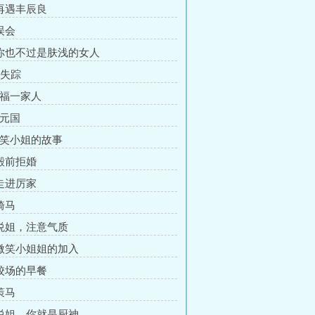
 再遇丰辰良
误会
 你也不过是肤浅的女人
 失踪
幸福一家人
天元国
微笑小姐的故事
 殿前拒婚
 走进厉家
骑马
 悦姐，注意气质
 微笑小姐姐的加入
 校场的早餐
策马
 悦姐，你就是厨神