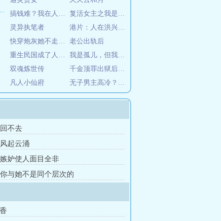
搞钱难？我在人间画魂赚麻了
复活女主之我是天道的打工人
灵异执笔者
港片：人在洪兴，开局被b哥暗杀
快穿炮灰她不走寻常路
老公出轨后
重生民国成了人人都忆的亡妻
我是孤儿，但我弟弟不是
双魂炼世传
千金顶罪出狱后，她成了全能万人迷
凡人小仙府
无子男主高冷？明明很粘人
 回不去
章 风起云涌
章 嫉妒使人面目全非
章 你与她不是同个层次的
上香