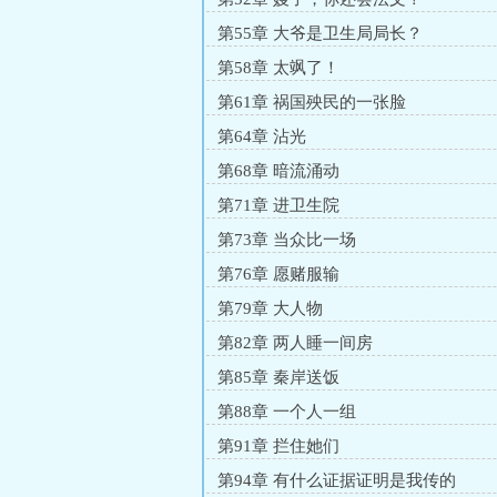
第55章 大爷是卫生局局长？
第58章 太飒了！
第61章 祸国殃民的一张脸
第64章 沾光
第68章 暗流涌动
第71章 进卫生院
第73章 当众比一场
第76章 愿赌服输
第79章 大人物
第82章 两人睡一间房
第85章 秦岸送饭
第88章 一个人一组
第91章 拦住她们
第94章 有什么证据证明是我传的