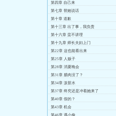
第四章 自己来
第七章 替她说话
第十章 道歉
第十三章 出了事，我负责
第十六章 蛮不讲理
第十九章 师长夫妇上门
第22章 这也能看出来
第25章 人贩子
第28章 消夏晚会
第31章 腊肉没了？
第34章 泼脏水
第37章 终究还是冲着她来了
第40章 假的？
第43章 机会
第46章 遇小偷