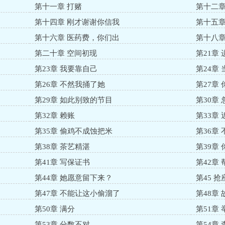
第十一章 打赌
第十二章
第十四章 刚才谢谢你信我
第十五章
第十六章 医药费，你们出
第十八章
第二十章 空间初现
第21章
第23章 我要靠自己
第24章
第26章 不然我捅了她
第27章
第29章 如此别致的节目
第30章
第32章 赖账
第33章
第35章 偷鸡不成蚀把米
第36章
第38章 茶艺精湛
第39章
第41章 写保证书
第42章
第44章 她愿意留下来？
第45 抢
第47章 不能让这小偷溜了
第48章
第50章 满分
第51章
第53章 分数不对
第54章