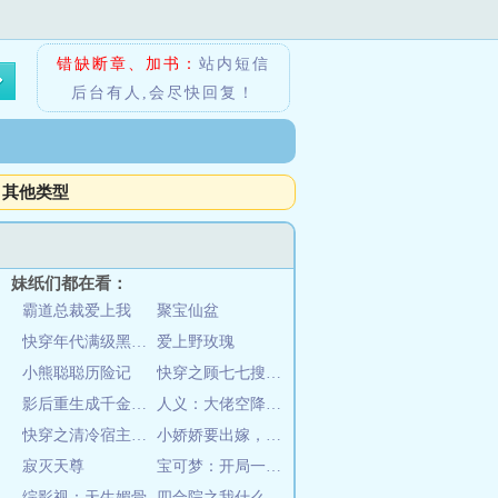
错缺断章、加书：
站内短信
后台有人,会尽快回复！
其他类型
妹纸们都在看：
霸道总裁爱上我
聚宝仙盆
快穿年代满级黑莲花拒绝圣母剧本
爱上野玫瑰
小熊聪聪历险记
快穿之顾七七搜刮物资她上瘾
影后重生成千金，和偶像携手登顶
人义：大佬空降，汉东巨震
快穿之清冷宿主又被疯批强制爱
小娇娇要出嫁，高冷指挥官急红了眼
寂灭天尊
宝可梦：开局一只上将巨钳蟹！
综影视：天生媚骨
四合院之我什么都会亿点点