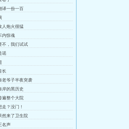
 翻译一份一百
演
 敌人炮火很猛
 车内惊魂
 要不，我们试试
造谣
超
首长
 秦老爷子半夜突袭
 秦岸的黑历史
 传遍整个大院
 想走？没门！
 果然来了卫生院
 正名声