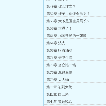
第49章 你会洋文？
第52章 嫂子，你还会法文？
第55章 大爷是卫生局局长？
第58章 太飒了！
第61章 祸国殃民的一张脸
第64章 沾光
第68章 暗流涌动
第71章 进卫生院
第73章 当众比一场
第76章 愿赌服输
第79章 大人物
第一章 初到大院
第四章 自己来
第七章 替她说话