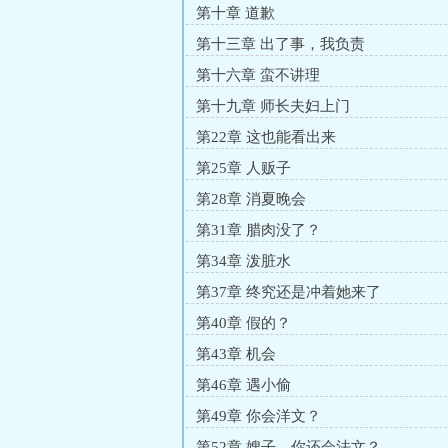
第十章 道歉
第十三章 出了事，我负责
第十六章 蛮不讲理
第十九章 师长夫妇上门
第22章 这也能看出来
第25章 人贩子
第28章 消夏晚会
第31章 腊肉没了？
第34章 泼脏水
第37章 终究还是冲着她来了
第40章 假的？
第43章 机会
第46章 遇小偷
第49章 你会洋文？
第52章 嫂子，你还会法文？