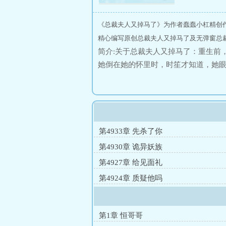
《总裁夫人又掉马了》为作者蠢蠢小杠精创
精心编写原创总裁夫人又掉马了及无弹窗总裁
简介:关于总裁夫人又掉马了：重生前
她倒在她的怀里时，时笙才知道，她
心头肉，只不过……这一世换她来守护
大，我们去了那群键盘侠的电脑？”最
吗？”众网友：“？？”大神，缺腿部挂
第4933章 先杀了你
第4930章 诡异妖族
第4927章 给见面礼
第4924章 质疑他吗
第1章 恒哥哥