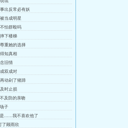
 说谎
章 事出反常必有妖
章 被当成明星
章 不怕群殴吗
章 摔下楼梯
章 尊重她的选择
章 得知真相
 念旧情
章 成双成对
章 再动剁了猪蹄
章 及时止损
猝不及防的亲吻
找场子
可是……我不喜欢他了
 打了顾雨欣