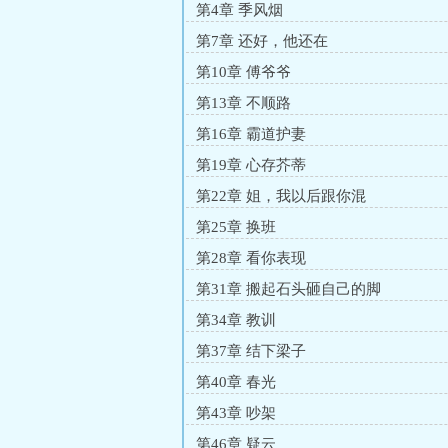
第4章 季风烟
第7章 还好，他还在
第10章 傅爷爷
第13章 不顺路
第16章 霸道护妻
第19章 心存芥蒂
第22章 姐，我以后跟你混
第25章 换班
第28章 看你表现
第31章 搬起石头砸自己的脚
第34章 教训
第37章 结下梁子
第40章 春光
第43章 吵架
第46章 疑云