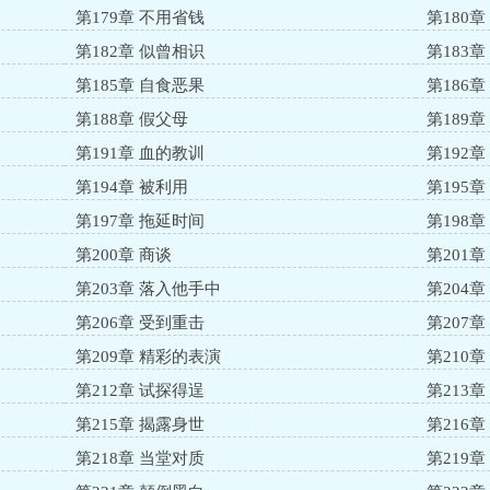
第179章 不用省钱
第180章
第182章 似曾相识
第183
第185章 自食恶果
第186
第188章 假父母
第189
第191章 血的教训
第192
第194章 被利用
第195
第197章 拖延时间
第198
第200章 商谈
第201
第203章 落入他手中
第204
第206章 受到重击
第207
第209章 精彩的表演
第210
第212章 试探得逞
第213章
第215章 揭露身世
第216
第218章 当堂对质
第219