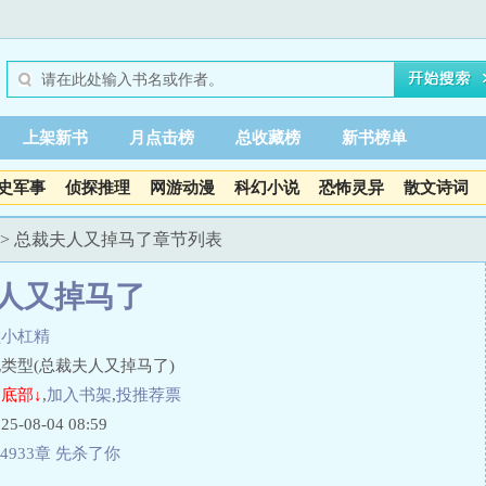
上架新书
月点击榜
总收藏榜
新书榜单
史军事
侦探推理
网游动漫
科幻小说
恐怖灵异
散文诗词
> 总裁夫人又掉马了章节列表
人又掉马了
蠢小杠精
类型(总裁夫人又掉马了)
底部↓
,
加入书架
,
投推荐票
08-04 08:59
4933章 先杀了你