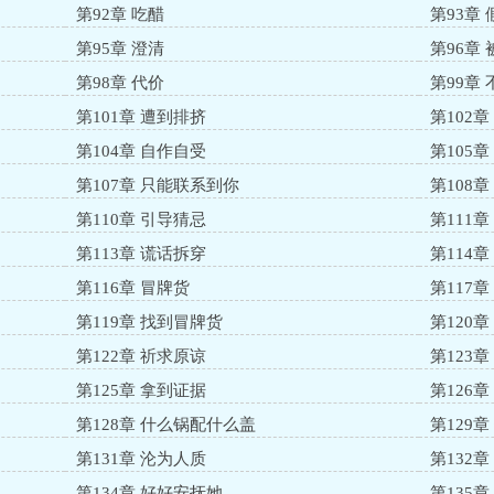
第92章 吃醋
第93章
第95章 澄清
第96章
第98章 代价
第99章
第101章 遭到排挤
第102
第104章 自作自受
第105
第107章 只能联系到你
第108
第110章 引导猜忌
第111
第113章 谎话拆穿
第114章
第116章 冒牌货
第117
第119章 找到冒牌货
第120
第122章 祈求原谅
第123
第125章 拿到证据
第126
第128章 什么锅配什么盖
第129
第131章 沦为人质
第132
第134章 好好安抚她
第135