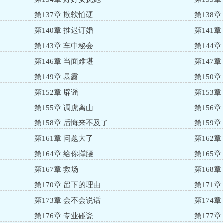
第137章 欺软怕硬
第138
第140章 推迟订婚
第141
第143章 车中秘会
第144
第146章 当面难堪
第147
第149章 暴露
第150
第152章 辟谣
第153
第155章 调虎离山
第156章
第158章 后悔来不及了
第159
第161章 问题大了
第162章
第164章 给你撑腰
第165章
第167章 救场
第168章
第170章 留下的理由
第171
第173章 会不会说话
第174
第176章 专业碰瓷
第177