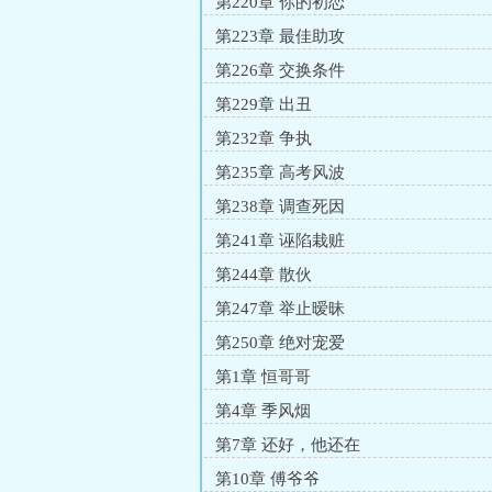
第220章 你的初恋
第223章 最佳助攻
第226章 交换条件
第229章 出丑
第232章 争执
第235章 高考风波
第238章 调查死因
第241章 诬陷栽赃
第244章 散伙
第247章 举止暧昧
第250章 绝对宠爱
第1章 恒哥哥
第4章 季风烟
第7章 还好，他还在
第10章 傅爷爷