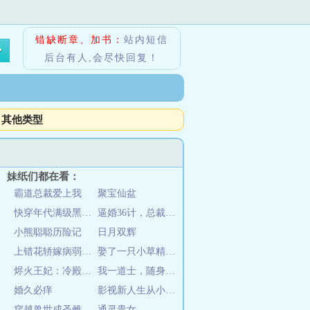
错缺断章、加书：
站内短信
后台有人,会尽快回复！
其他类型
妹纸们都在看：
霸道总裁爱上我
聚宝仙盆
快穿年代满级黑莲花拒绝圣母剧本
逼婚36计，总裁的旧爱新妻
小熊聪聪历险记
日月双辉
上错花轿嫁病弱权臣，被宠冠京城
娶了一只小草精，肆爷娇宠哄不停
烬火王妃：冷殿下你欠我一场盛世
我一道士，随身带只女魃很合理吧
婚久必痒
影视新人生从小欢喜开始
穿越兽世成圣雌，五夫临门美滋滋
通灵贵女