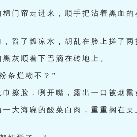
的棉门帘走进来，顺手把沾着黑血的
前，舀了瓢凉水，胡乱在脸上搓了两
的黑灰顺着下巴滴在砖地上。
粉条烂糊不？”
毛巾擦脸，咧开嘴，露出一口被烟熏
满一大海碗的酸菜白肉，重重搁在桌