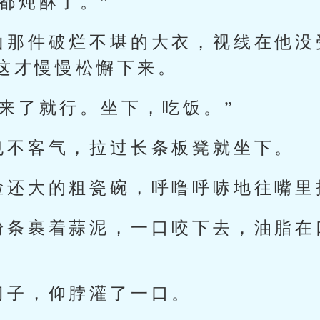
都炖酥了。”
山那件破烂不堪的大衣，视线在他没
这才慢慢松懈下来。
回来了就行。坐下，吃饭。”
也不客气，拉过长条板凳就坐下。
脸还大的粗瓷碗，呼噜呼哧地往嘴里
粉条裹着蒜泥，一口咬下去，油脂在
刀子，仰脖灌了一口。