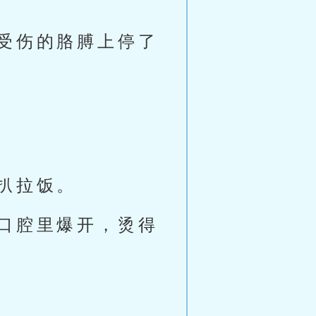
受伤的胳膊上停了
扒拉饭。
口腔里爆开，烫得