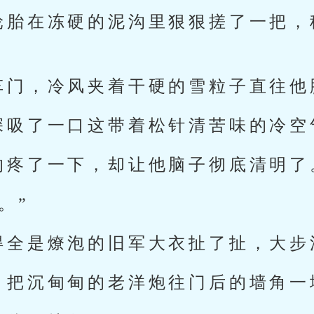
轮胎在冻硬的泥沟里狠狠搓了一把，
车门，冷风夹着干硬的雪粒子直往他
深吸了一口这带着松针清苦味的冷空
的疼了一下，却让他脑子彻底清明了
。”
得全是燎泡的旧军大衣扯了扯，大步
，把沉甸甸的老洋炮往门后的墙角一