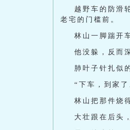
越野车的防滑
老宅的门槛前。
林山一脚踹开
他没躲，反而
肺叶子针扎似
“下车，到家了
林山把那件烧
大壮跟在后头