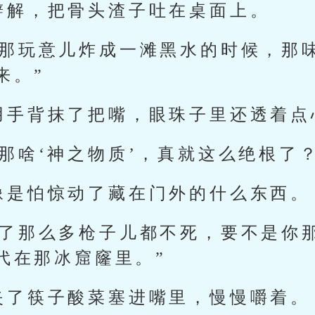
辩解，把骨头渣子吐在桌面上。
是那玩意儿炸成一滩黑水的时候，那
来。”
用手背抹了把嘴，眼珠子里还透着点
那啥‘神之物质’，真就这么绝根了？
像是怕惊动了藏在门外的什么东西。
挨了那么多枪子儿都不死，要不是你
代在那冰窟窿里。”
夹了筷子酸菜塞进嘴里，慢慢嚼着。