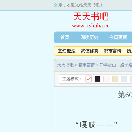
亲，欢迎光临天天书吧！
天天书吧
www.ttshuba.cc
首页
阅读历史
今日更新
玄幻魔法
武侠修真
都市言情
历
天天书吧
>
都市言情
>
70年赶山，嫂子
主题模式：
第6
“嘎吱——”