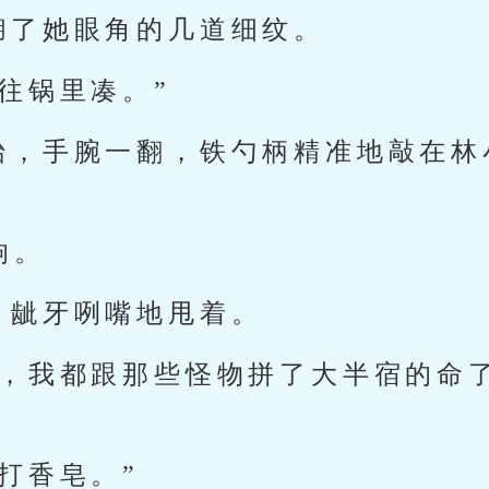
糊了她眼角的几道细纹。
往锅里凑。”
抬，手腕一翻，铁勺柄精准地敲在林
响。
，龇牙咧嘴地甩着。
奶，我都跟那些怪物拼了大半宿的命
打香皂。”