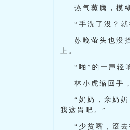
热气蒸腾，模
“手洗了没？就
苏晚萤头也没
上。
“啪”的一声轻
林小虎缩回手
“奶奶，亲奶
我这胃吧。”
“少贫嘴，滚去