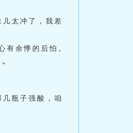
味儿太冲了，我差
心有余悸的后怕。
”
那几瓶子强酸，咱