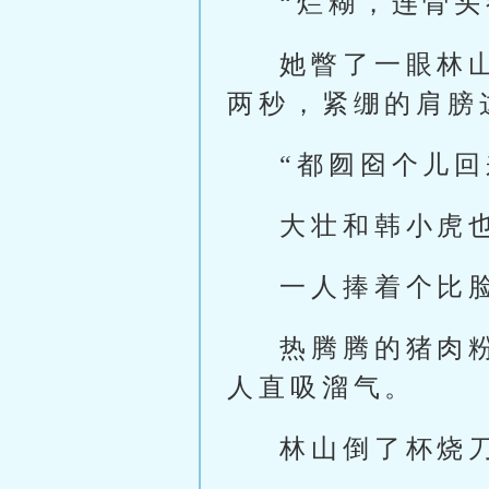
“烂糊，连骨头
她瞥了一眼林
两秒，紧绷的肩膀
“都囫囵个儿
大壮和韩小虎
一人捧着个比
热腾腾的猪肉
人直吸溜气。
林山倒了杯烧