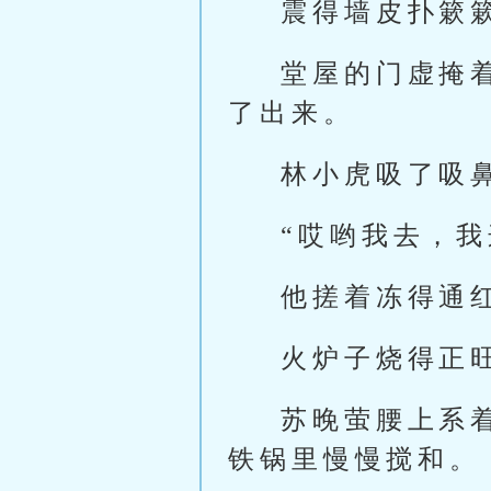
震得墙皮扑簌
堂屋的门虚掩
了出来。
林小虎吸了吸
“哎哟我去，
他搓着冻得通
火炉子烧得正
苏晚萤腰上系
铁锅里慢慢搅和。