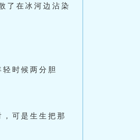
散了在冰河边沾染
年轻时候两分胆
射，可是生生把那