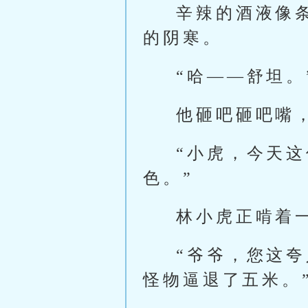
辛辣的酒液像
的阴寒。
“哈——舒坦。
他砸吧砸吧嘴
“小虎，今天
色。”
林小虎正啃着
“爷爷，您这
怪物逼退了五米。