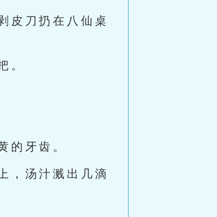
剥皮刀扔在八仙桌
把。
黄的牙齿。
上，汤汁溅出几滴