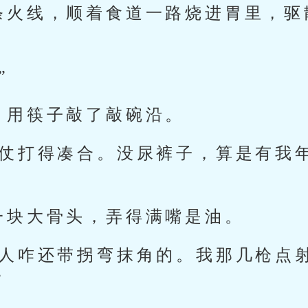
条火线，顺着食道一路烧进胃里，驱
”
，用筷子敲了敲碗沿。
这仗打得凑合。没尿裤子，算是有我
一块大骨头，弄得满嘴是油。
夸人咋还带拐弯抹角的。我那几枪点
”