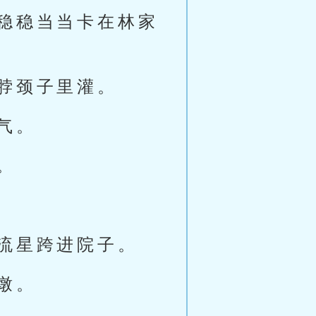
稳稳当当卡在林家
脖颈子里灌。
气。
。
流星跨进院子。
墩。