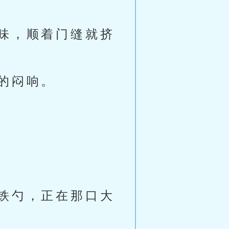
味，顺着门缝就挤
的闷响。
铁勺，正在那口大