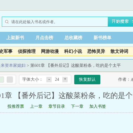
上架新书
月点击榜
总收藏榜
新书榜单
史军事
侦探推理
网游动漫
科幻小说
恐怖灵异
散文诗词
送来资本家媳妇
> 第601章 【番外后记】这酸菜粉条，吃的是个太平
-
+
字体大小：
24
恢复默认
作者：
01章 【番外后记】这酸菜粉条，吃的是
投推荐票
上一章
章节目录
下一章
加入书签