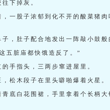
簌往下掉灰。
着，一股子浓郁到化不开的酸菜猪肉
鼻子，肚子配合地发出一阵敲小鼓般
我这五脏庙都快饿造反了。”
红的手指头，三两步窜进屋里。
旺，松木段子在里头噼啪爆着火星。
着青底白花围裙，手里拿着个长柄大