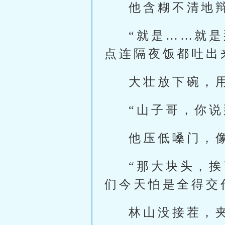
他含糊不清地
“就是……就
点连隔夜饭都吐出
大壮放下碗，
“山子哥，你说
他压低嗓门，
“那大块头，
们今天怕是全得交
林山没接茬，