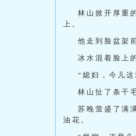
林山掀开厚重
上。
他走到脸盆架
冰水混着脸上
“媳妇，今儿这
林山扯了条干
苏晚萤盛了满
油花。