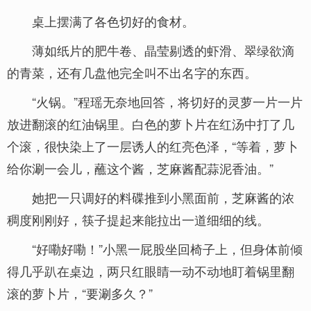
桌上摆满了各色切好的食材。
薄如纸片的肥牛卷、晶莹剔透的虾滑、翠绿欲滴
的青菜，还有几盘他完全叫不出名字的东西。
“火锅。”程瑶无奈地回答，将切好的灵萝一片一片
放进翻滚的红油锅里。白色的萝卜片在红汤中打了几
个滚，很快染上了一层诱人的红亮色泽，“等着，萝卜
给你涮一会儿，蘸这个酱，芝麻酱配蒜泥香油。”
她把一只调好的料碟推到小黑面前，芝麻酱的浓
稠度刚刚好，筷子提起来能拉出一道细细的线。
“好嘞好嘞！”小黑一屁股坐回椅子上，但身体前倾
得几乎趴在桌边，两只红眼睛一动不动地盯着锅里翻
滚的萝卜片，“要涮多久？”