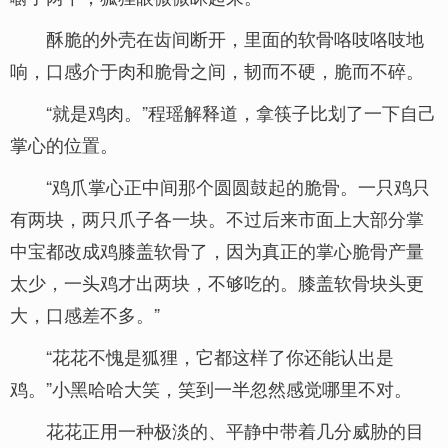
酥脆的外壳在齿间断开，里面的软骨咯吱咯吱地
响，口感介于肉和脆骨之间，韧而不硬，脆而不碎。
“就是鸡肉。”程瑶解释道，拿筷子比划了一下自己
掌心的位置。
“鸡爪掌心正中间那个圆圆鼓起的脆骨。一只鸡只
有两块，两只爪子各一块。不过后来市面上大部分掌
中宝都改成鸡膝盖软骨了，因为真正的掌心脆骨产量
太少，一头鸡才出两块，不够吃的。膝盖软骨块头更
大，口感差不多。”
“花花不愧是狐狸，它都这样了你还能认出是
鸡。”小黑哈哈大笑，笑到一半忽然感觉哪里不对。
花花正用一种极淡的、平静中带着几分威胁的目