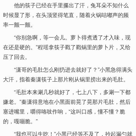
他的筷子已经在手里攥出了汗，兔耳朵不知什么
时候显了形，在头顶竖得笔直，随着火锅咕嘟声的频
率一颤一颤。
“你别急啊，等一会儿。萝卜得煮透了才入味，现
在还是硬的。”程瑶拿筷子戳了戳锅里的萝卜片，又给
压了回去。
“潇哥的毛肚怎么刚扔进去就好了？”小黑急得满头
大汗，指着秦潇筷子上那片刚从锅里捞出来的毛肚。
“毛肚本来涮几秒就好了，七上八下，多涮一下都
嫌老。”秦潇得意地在小黑面前晃了晃那片毛肚，然后
塞进嘴里，嚼得咯吱作响，“这叫口感，懂不懂？脆
的，嘎嘣脆。”
“我也可以生吃！”小黑已经等不及了，抄起漏勺就