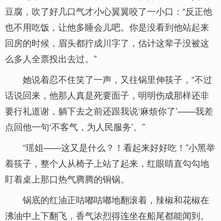
豆腐，吹了好几口气才小心翼翼咬了一小口：“反正他
也不用吃饭，让他多睡会儿吧。你是没看到他站起来
回房的时候，眉头都拧成川字了，估计这辈子没被这
么多人全票投出去过。”
她说着忍不住笑了一声，又往锅里伸筷子，“不过
话说回来，他那人真是死要面子，明明伤成那样还非
要行礼道谢，躺下去之前还跟我说‘麻烦你了’——我差
点回他一句‘不客气，为人民服务’。”
“瑶姐——这又是什么？！看起来好好吃！”小黑举
着筷子，整个人从椅子上站了起来，红眼睛直勾勾地
盯着桌上那口热气腾腾的铜锅。
锅底的红油正咕嘟咕嘟地翻滚着，辣椒和花椒在
沸油中上下翻飞，香气浓烈得连坐在船尾都能闻到。