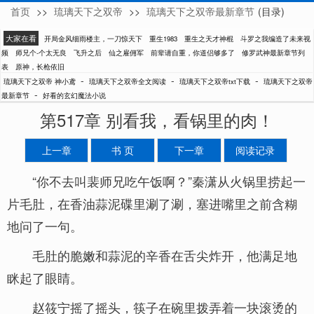
首页
>>
琉璃天下之双帝
>>
琉璃天下之双帝最新章节
(目录)
神小鸢
大家在看
开局金风细雨楼主，一刀惊天下
重生1983
重生之天才神棍
斗罗之我编造了未来视
频
师兄个-个太无良
飞升之后
仙之雇佣军
前辈请自重，你道侣够多了
修罗武神最新章节列
表
原神，长枪依旧
-
-
-
琉璃天下之双帝 神小鸢
琉璃天下之双帝全文阅读
琉璃天下之双帝txt下载
琉璃天下之双帝
-
最新章节
好看的玄幻魔法小说
第517章 别看我，看锅里的肉！
上一章
书 页
下一章
阅读记录
“你不去叫裴师兄吃午饭啊？”秦潇从火锅里捞起一
片毛肚，在香油蒜泥碟里涮了涮，塞进嘴里之前含糊
地问了一句。
毛肚的脆嫩和蒜泥的辛香在舌尖炸开，他满足地
眯起了眼睛。
赵筱宁摇了摇头，筷子在碗里拨弄着一块滚烫的