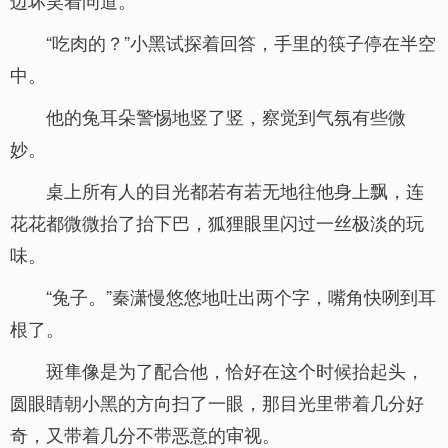
边坏笑着问道。
“吃肉的？”小黑试探着回答，手里的筷子停在半空
中。
他的兔耳朵警惕地竖了竖，察觉到气氛有些微
妙。
桌上所有人的目光都若有若无地往他身上飘，连
花花都微微抬了抬下巴，狐狸眼里闪过一丝极淡的玩
味。
“兔子。”秦潇慢悠悠地吐出两个字，嘴角快咧到耳
根了。
斑隼像是为了配合他，恰好在这个时候抬起头，
圆眼睛朝小黑的方向扫了一眼，那目光里带着几分好
奇，又带着几分不带恶意的审视。