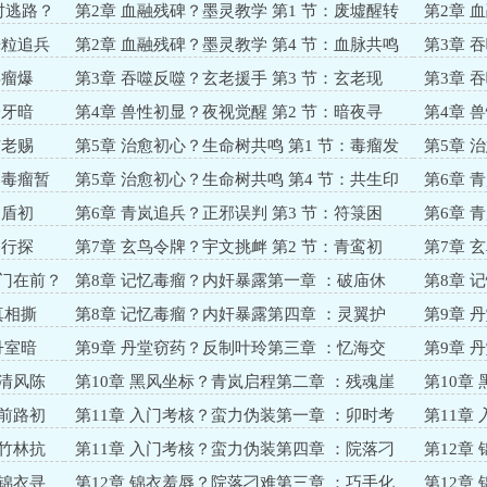
学？幽雾破局
信物启路
时逃路？
第2章 血融残碑？墨灵教学 第1 节：废墟醒转
第2章 
（黑毛球踢脸教学）
（苏瑶治
光粒追兵
第2章 血融残碑？墨灵教学 第4 节：血脉共鸣
第3章 
迹？恶狼
毒瘤爆
第3章 吞噬反噬？玄老援手 第3 节：玄老现
第3章 
身？药膏解危
整？青岚
獠牙暗
第4章 兽性初显？夜视觉醒 第2 节：暗夜寻
第4章 
柴？黑炎驱蛇
忧？灵体
玄老赐
第5章 治愈初心？生命树共鸣 第1 节：毒瘤发
第5章 
作？灵体察觉
心？树苗
：毒瘤暂
第5章 治愈初心？生命树共鸣 第4 节：共生印
第6章 
记？前路启程
踪？青衫
护盾初
第6章 青岚追兵？正邪误判 第3 节：符箓困
第6章 
局？金鸾乍现
望？暗流
同行探
第7章 玄鸟令牌？宇文挑衅 第2 节：青鸾初
第7章 
显？炎能交锋
前路未卜
山门在前？
第8章 记忆毒瘤？内奸暴露第一章 ：破庙休
第8章 
整？暗流涌动
噬？真相
真相撕
第8章 记忆毒瘤？内奸暴露第四章 ：灵翼护
第9章 
心？青岚在前
能？丹堂
丹室暗
第9章 丹堂窃药？反制叶玲第三章 ：忆海交
第9章 
锋？丹方得手
辉？前路
：清风陈
第10章 黑风坐标？青岚启程第二章 ：残魂崖
第10章
险？地图现踪
袭？溶洞
：前路初
第11章 入门考核？蛮力伪装第一章 ：卯时考
第11章
启？测力藏炎
踪？暗流
：竹林抗
第11章 入门考核？蛮力伪装第四章 ：院落刁
第12章
难？初聚立心
扫？烟火
：锦衣寻
第12章 锦衣羞辱？院落刁难第三章 ：巧手化
第12章