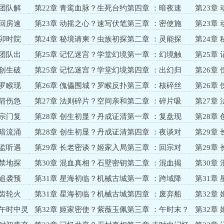
台？傲娇挑约
显？护灵
：团队解
第22章 青鸾血脉？生死台约第四章 ：暗夜速
第23章
写？动摇加深
院？暗窥
：回房速
第23章 动摇之心？速写伏笔第三章 ：密使施
第23章
压？墨灵偷听
信？备战
：卯时院
第24章 秘境请柬？虫族初探第二章 ：灵能探
第24章
秘？请柬藏图
警？宇文
：团队出
第25章 记忆迷宫？学堂幻境第一章 ：幻境触
第25章
发？童年重现
疚？灵体
：创生破
第25章 记忆迷宫？学堂幻境第四章 ：出幻归
第26章
队？傀儡再临
门？巨傀
：罗睺现
第26章 傀儡围城？罗睺反扑第三章 ：核碎丝
第26章
散？法则现世
踪？箭影
：箭伤急
第27章 法则碎片？空间亲和第二章 ：碎片吸
第27章
收？空间进阶
程？宗门
：宗门复
第28章 创生初显？丹成证清第一章 ：复盘现
第28章
场？狡辩再起
药？丹香
：暗流涌
第28章 创生初显？丹成证清第四章 ：夜谈对
第29章
策？逃亡预警
会？魔箭
：监听遇
第29章 长老密谈？姬家入局第三章 ：回宗对
第29章
策？玄老助力
亡？魔箭
：禁地探
第30章 混血真相？石壁密钥第二章 ：混血揭
第30章
秘？记忆残片
鸣？逃亡
：追袭预
第31章 星海初临？机械古城第一章 ：跨域降
第31章
临？齿轮森林
儡？火锅
：齿轮火
第31章 星海初临？机械古城第四章 ：废弃船
第32章
坞？初建根基
后山竹林
：午时中灵
第32章 姬家密使？紫薇玉佩第三章 ：午时末？
第32章