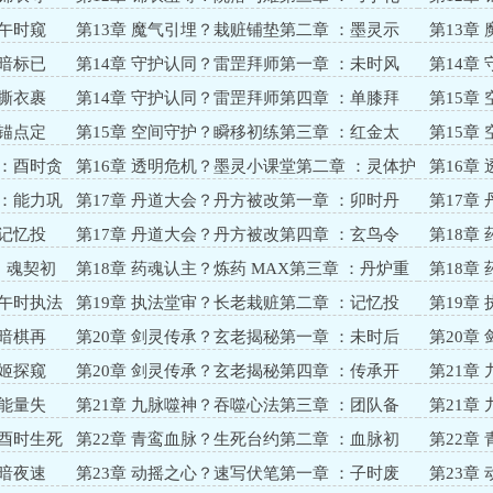
难？暖意破冰
顿？伏笔
：午时窥
第13章 魔气引埋？栽赃铺垫第二章 ：墨灵示
第13章
警？爪探魔踪
记？暗标
：暗标已
第14章 守护认同？雷罡拜师第一章 ：未时风
第14章
动？盗影潜院
瑶？背染
：撕衣裹
第14章 守护认同？雷罡拜师第四章 ：单膝拜
第15章
师？盟约立心
暖？墨灵
：锚点定
第15章 空间守护？瞬移初练第三章 ：红金太
第15章
极？协同初显
固？暗流
 ：酉时贪
第16章 透明危机？墨灵小课堂第二章 ：灵体护
第16章
持？金光修复
课？锚点
 ：能力巩
第17章 丹道大会？丹方被改第一章 ：卯时丹
第17章
堂？虚伪邀约
暗流
：记忆投
第17章 丹道大会？丹方被改第四章 ：玄鸟令
第18章
牌？山门外的杀机
书阁？残
 ：魂契初
第18章 药魂认主？炼药 MAX第三章 ：丹炉重
第18章
燃？药香证清白
符？暗棋
：午时执法
第19章 执法堂审？长老栽赃第二章 ：记忆投
第19章
影？铁证破局
水？长老
：暗棋再
第20章 剑灵传承？玄老揭秘第一章 ：未时后
第20章
山？竹林密谈
晓？使命
：姬探窥
第20章 剑灵传承？玄老揭秘第四章 ：传承开
第21章
启？团队凝力
院？心法
：能量失
第21章 九脉噬神？吞噬心法第三章 ：团队备
第21章
战？蛮牛初成
成？挑战
：酉时生死
第22章 青鸾血脉？生死台约第二章 ：血脉初
第22章
显？护灵暗动
惑？备战
：暗夜速
第23章 动摇之心？速写伏笔第一章 ：子时废
第23章