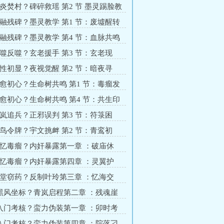
改炎
黑炎焚村？碑碎救瑶 第2 节 墨灵踢脸教
破局
血融残碑？墨灵教学 第1 节：废墟醒转
踢脸教学）
血融残碑？墨灵教学 第4 节：血脉共鸣
吞噬反噬？玄老援手 第3 节：玄老现
解危
兽性初显？夜视觉醒 第2 节：暗夜寻
驱蛇
治愈初心？生命树共鸣 第1 节：毒瘤发
察觉
治愈初心？生命树共鸣 第4 节：共生印
启程
青岚追兵？正邪误判 第3 节：符箓困
乍现
玄鸟令牌？宇文挑衅 第2 节：青鸾初
交锋
记忆毒瘤？内奸暴露第一章 ：破庙休
涌动
记忆毒瘤？内奸暴露第四章 ：灵翼护
在前
丹堂窃药？反制叶玲第三章 ：忆海交
得手
 黑风坐标？青岚启程第二章 ：残魂崖
现踪
 入门考核？蛮力伪装第一章 ：卯时考
藏炎
 入门考核？蛮力伪装第四章 ：院落刁