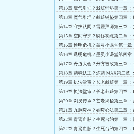
衅？冲突初燃
第13章 魔气引埋？栽赃铺垫第一章 
伺？黑罐藏邪
第13章 魔气引埋？栽赃铺垫第四章 
立？危机暗伏
第14章 守护认同？雷罡拜师第三章 
伤？药膏暖心
第15章 空间守护？瞬移初练第二章 
心？再试成功
第16章 透明危机？墨灵小课堂第一章
快？左臂透明
第16章 透明危机？墨灵小课堂第四章
固？暗埋伏笔
第17章 丹道大会？丹方被改第三章 
影？真相乍现
第18章 药魂认主？炼药 MAX第二章
定？药香暗浮
第19章 执法堂审？长老栽赃第一章 
堂？恶人先告状
第19章 执法堂审？长老栽赃第四章 
动？危机未消
第20章 剑灵传承？玄老揭秘第三章 
伺？危机暗伏
第21章 九脉噬神？吞噬心法第二章 
控？创生调和
第22章 青鸾血脉？生死台约第一章 
台？傲娇挑约
第22章 青鸾血脉？生死台约第四章 