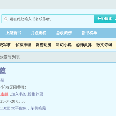
上架新书
月点击榜
总收藏榜
新书榜单
史军事
侦探推理
网游动漫
科幻小说
恐怖灵异
散文诗词
吞噬章节列表
噬
林燚
小说(无限吞噬)
底部↓
,
加入书架
,
投推荐票
04-28 03:36
110章 太平假象，杀机暗藏