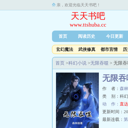
亲，欢迎光临天天书吧！
天天书吧
www.ttshuba.cc
首页
阅读历史
今日更新
玄幻魔法
武侠修真
都市言情
历
首页
>
科幻小说
>
无限吞噬
> 无限
无限吞
作 者：
森
类 别：科幻
动 作：
直达
更新时间：2025-
最新连载：
第