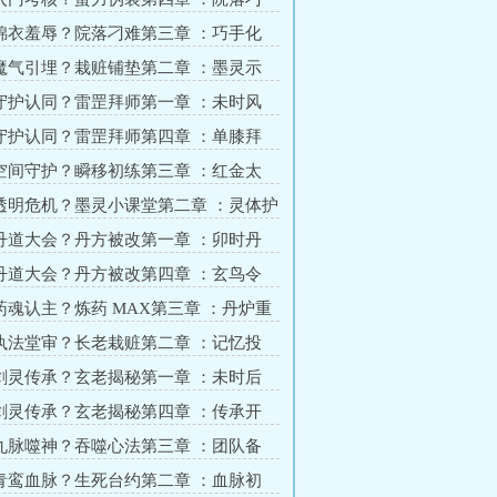
立心
 锦衣羞辱？院落刁难第三章 ：巧手化
破冰
 魔气引埋？栽赃铺垫第二章 ：墨灵示
魔踪
 守护认同？雷罡拜师第一章 ：未时风
潜院
 守护认同？雷罡拜师第四章 ：单膝拜
立心
 空间守护？瞬移初练第三章 ：红金太
初显
 透明危机？墨灵小课堂第二章 ：灵体护
修复
 丹道大会？丹方被改第一章 ：卯时丹
邀约
 丹道大会？丹方被改第四章 ：玄鸟令
外的杀机
 药魂认主？炼药 MAX第三章 ：丹炉重
证清白
 执法堂审？长老栽赃第二章 ：记忆投
破局
 剑灵传承？玄老揭秘第一章 ：未时后
密谈
 剑灵传承？玄老揭秘第四章 ：传承开
凝力
 九脉噬神？吞噬心法第三章 ：团队备
初成
 青鸾血脉？生死台约第二章 ：血脉初