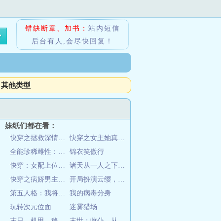
错缺断章、加书：
站内短信
后台有人,会尽快回复！
其他类型
妹纸们都在看：
快穿之拯救深情男配
快穿之女主她真的不甜
全能珍稀雌性：大佬们排队想嫁她
锦衣笑傲行
快穿：女配上位手册
诸天从一人之下开始
快穿之病娇男主独占你
开局扮演云缨，震惊全球！
第五人格：我将救赎一切
我的病毒分身
玩转次元位面
迷雾猎场
末日，机甲，移动堡垒
末世：收仆，从御姐上司开始！