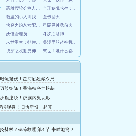
恶雌腰软会撩人，深陷雄竞修罗场
全球秘境求生：我能提升奖励等级
箱里的小人叫我人祖
医步登天
快穿之炮灰女配不容易
星际男神我前夫
妖怪管理员
斗罗之酒神
末世重生：抓住邻家竹马
美漫里的超神机械师
快穿之收割男神我很忙
末世？她什么都有，还能打
章 暗流蛰伏！星海底处藏杀局
章 万族纳降！星海秩序定根基
章 罗睺逃脱！虎族内鬼现形
 罗睺现身！旧仇新恨一起算
黑炎焚村？碑碎救瑶 第3 节 未时地窖？