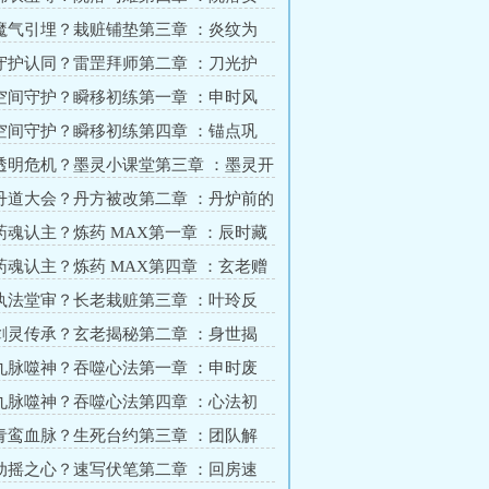
暗埋
 魔气引埋？栽赃铺垫第三章 ：炎纹为
后手
 守护认同？雷罡拜师第二章 ：刀光护
血痕
 空间守护？瞬移初练第一章 ：申时风
开教
 空间守护？瞬移初练第四章 ：锚点巩
隐现
 透明危机？墨灵小课堂第三章 ：墨灵开
精讲
 丹道大会？丹方被改第二章 ：丹炉前的
 药魂认主？炼药 MAX第一章 ：辰时藏
魂初醒
 药魂认主？炼药 MAX第四章 ：玄老赠
已落
 执法堂审？长老栽赃第三章 ：叶玲反
狗急跳墙
 剑灵传承？玄老揭秘第二章 ：身世揭
传承
 九脉噬神？吞噬心法第一章 ：申时废
开讲
 九脉噬神？吞噬心法第四章 ：心法初
将至
 青鸾血脉？生死台约第三章 ：团队解
深化
 动摇之心？速写伏笔第二章 ：回房速