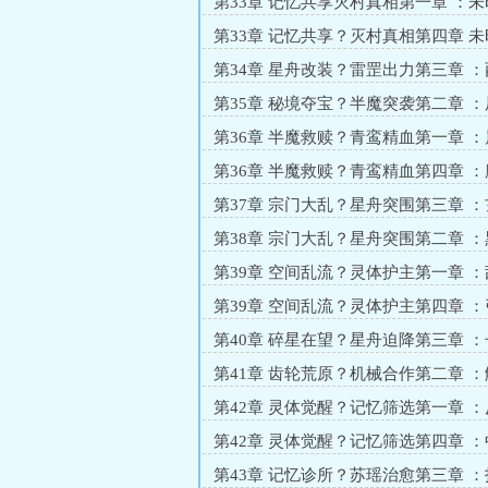
晶裹佩？忆蠕虫预警
第33章 记忆共享灭村真相第一章 ：
院子？记忆共享筹备
第33章 记忆共享？灭村真相第四章 
械族支援与船骸方向
第34章 星舟改装？雷罡出力第三章 
星舟试航？能力磨合
第35章 秘境夺宝？半魔突袭第二章 
半魔突袭？刻意留手
第36章 半魔救赎？青鸾精血第一章 
峙？暗刃藏锋
第36章 半魔救赎？青鸾精血第四章 
牌？团队初合
第37章 宗门大乱？星舟突围第三章 
锁？血脉为钥
第38章 宗门大乱？星舟突围第二章 
链？船漏危机
第39章 空间乱流？灵体护主第一章 
船？灵翼垂危
第39章 空间乱流？灵体护主第四章 
火？迫降前奏
第40章 碎星在望？星舟迫降第三章 
援？修船谈价
第41章 齿轮荒原？机械合作第二章 
忆？能量过载
第42章 灵体觉醒？记忆筛选第一章 
场？指尖凝实
第42章 灵体觉醒？记忆筛选第四章 
追？诊所伏笔
第43章 记忆诊所？苏瑶治愈第三章 