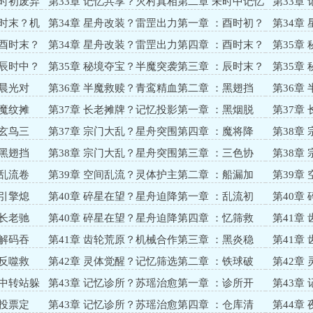
虫卵苏醒？灵体压制
禁地新发
未时初废弃
第33章 记忆共享？灭村真相第二章 未时中记忆
第33章
画面？灭村真相揭露
亡？记忆
未时末？机
第34章 星舟改装？雷罡出力第一章 ：酉时初？
第34章
东边山谷？船骸初见
改装细节
：酉时末？
第34章 星舟改装？雷罡出力第四章 ：酉时末？
第35章
战前准备
秘境入口
：辰时中？
第35章 秘境夺宝？半魔突袭第三章 ：辰时末？
第35章
长老现身？半魔抉择
机械族支
：晨光对
第36章 半魔救赎？青鸾精血第二章 ：黑翅挡
第36章
毒？精血暗递
露？别扭
：魔纹摊
第37章 长老摊牌？记忆投影第一章 ：黑烟脱
第37章
困？魔纹现形
影？真相
：玄鸟三
第37章 宗门大乱？星舟突围第四章 ：魔将降
第38章
临？绝命启航
岚？死士
：黑翅挡
第38章 宗门大乱？星舟突围第三章 ：三色协
第38章
同？锚断突围
航？乱流
：乱流卷
第39章 空间乱流？灵体护主第二章 ：船漏加
第39章
剧？团队补位
机？灵体
：引擎熄
第40章 碎星在望？星舟迫降第一章 ：乱流初
第40章
散？引擎告急
宝？记忆
：长老驰
第40章 碎星在望？星舟迫降第四章 ：忆筛救
第41章
场？星舟重启
吊坠秘闻
：解码吞
第41章 齿轮荒原？机械合作第三章 ：黑炎稳
第41章
核？身份初显
堵？空间
：反噬救
第42章 灵体觉醒？记忆筛选第二章 ：铁球破
第42章
局？实体初验
道？灵能
：中转站躲
第43章 记忆诊所？苏瑶治愈第一章 ：诊所开
第43章
张？首诊救急
忆？魔能
：投票定
第43章 记忆诊所？苏瑶治愈第四章 ：仓库清
第44章