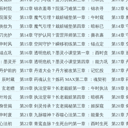
魔？舍身护伴
难？初聚
：辰时院
第12章 锦衣羞辱？院落刁难第二章 ：锦衣寻
第12章
衅？冲突初燃
难？暖意
：院落安
第13章 魔气引埋？栽赃铺垫第一章 ：午时窥
第13章
伺？黑罐藏邪
警？爪探
：炎纹为
第13章 魔气引埋？栽赃铺垫第四章 ：暗标已
第14章
立？危机暗伏
动？盗影
：刀光护
第14章 守护认同？雷罡拜师第三章 ：撕衣裹
第14章
伤？药膏暖心
师？盟约
：申时风
第15章 空间守护？瞬移初练第二章 ：锚点定
第15章
心？再试成功
极？协同
：锚点巩
第16章 透明危机？墨灵小课堂第一章 ：酉时贪
第16章
快？左臂透明
持？金光
 ：墨灵开
第16章 透明危机？墨灵小课堂第四章 ：能力巩
第17章
固？暗埋伏笔
堂？虚伪
：丹炉前的
第17章 丹道大会？丹方被改第三章 ：记忆投
第17章
影？真相乍现
牌？山门
 ：辰时藏
第18章 药魂认主？炼药 MAX第二章 ：魂契初
第18章
定？药香暗浮
燃？药香
 ：玄老赠
第19章 执法堂审？长老栽赃第一章 ：午时执法
第19章
堂？恶人先告状
影？铁证
：叶玲反
第19章 执法堂审？长老栽赃第四章 ：暗棋再
第20章
动？危机未消
山？竹林
：身世揭
第20章 剑灵传承？玄老揭秘第三章 ：姬探窥
第20章
伺？危机暗伏
启？团队
：申时废
第21章 九脉噬神？吞噬心法第二章 ：能量失
第21章
控？创生调和
战？蛮牛
：心法初
第22章 青鸾血脉？生死台约第一章 ：酉时生死
第22章