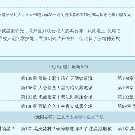
吞噬章章动人，天天书吧为你第一时间提供森林燚精心编写原创无限吞噬及无
家被星盗砍光，意外捡到块会吃人的黑石碑，从此走上“见啥吞
吞敌人记忆学技能，吞法则碎片开外挂，但吃多了会精神分裂！
渣”变强，最后还要打一个想把全宇宙吃成虚无的终极BOSS。
《无限吞噬》最新章节
第109章 引蛇出洞！暗布天网锁暗流
第108
第106章 人心筛查！星海暗流藏诡谋
第105
第103章 虎族报复！双法则碾压全场
第102
第100章 百族介入！林夜立威震全场
第99章
《无限吞噬》正文
无限吞噬txt全文下载
时陨星？
第1章 黑炎焚村？碑碎救瑶 第2 节 墨灵踢脸教
第1章 