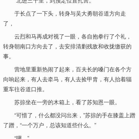
“北进三十里，到预定位置扎营。”
于长点了一下头，转身与吴大勇朝谷道方向走
了，
云烈和马再成对视了一眼，各自抱拳行了个礼，
转身朝南口方向去了，去安排清剿残敌和收拢缴获的
事。
营地里重新热闹了起来，百夫长的嗓门在各个方
向响起来，有人去牵马，有人去捡甲胄，有人抬着辎
重车往谷道口推。
苏掠坐在一旁的木箱上，看了苏知恩一眼。
“可惜了，什么都没问出来，”苏掠的手在膝盖上蹭
了蹭，“一个万户，总该知道些什么。”
“嗯。”