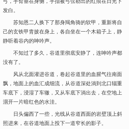
弓，手臂垂在身侧，手指被弓弦勒出的红痕在日光下
发白。
苏知恩二人换下了那身羯角骑的软甲，重新将自
己的玄铁甲胄披在身上，各自坐在一个木箱子上，静
静听着谷内的呻吟声。
不知过了多久，谷道里彻底安静了，连呻吟声都
没有了。
风从北面灌进谷道，卷起谷道里的血腥气往南面
飘，地面上的血汇成细流，从谷道深处淌到北口辎重
车底下，浸湿了车辙，又从车底下淌出去，在空地上
洇开一片暗红色的水洼。
日头偏西了一些，光线从谷道西面的岩壁顶上斜
照进来，在谷道地面上投下一道窄长的影子。