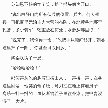
苏知恩不解的笑了笑，摇了摇头朗声开口。
“说出白登山内所有伏兵的位置、兵力、何人领
兵，再把百里元治主力大营的布防，在北麓谷地哪里
扎营，多少骑军，辎重放在何处，水源从哪里取。”
“说完了，我饶你一命，”他把手从腰间移开，朝谷
道里扫了一圈，“你甚至可以回乡。”
羯柔跋愣了一息。
“哈哈哈哈哈！”
那笑声从他的胸腔里挤出来，一声接一声，在谷
道里回荡，他笑的弯了腰，弯刀拄在地上撑着身子，
肩膀一抖一抖的，血从断箭茬子里往外渗，把甲胄浸
湿了一大片。