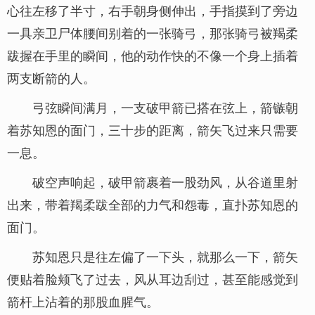
心往左移了半寸，右手朝身侧伸出，手指摸到了旁边
一具亲卫尸体腰间别着的一张骑弓，那张骑弓被羯柔
跋握在手里的瞬间，他的动作快的不像一个身上插着
两支断箭的人。
弓弦瞬间满月，一支破甲箭已搭在弦上，箭镞朝
着苏知恩的面门，三十步的距离，箭矢飞过来只需要
一息。
破空声响起，破甲箭裹着一股劲风，从谷道里射
出来，带着羯柔跋全部的力气和怨毒，直扑苏知恩的
面门。
苏知恩只是往左偏了一下头，就那么一下，箭矢
便贴着脸颊飞了过去，风从耳边刮过，甚至能感觉到
箭杆上沾着的那股血腥气。