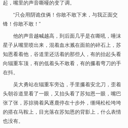
起，嘴里的声音嘶哑的变了调。
“只会用阴诡伎俩！你敢不敢下来，与我正面交
锋！你敢不敢！”
他的声音越喊越高，到后面几乎是在嘶吼，唾沫
星子从嘴里喷出来，混着血水溅在面前的碎石上，苏
知恩看着他，谷道里还活着的那些人，有的抬起头看
向辎重车顶，有的低着头不敢看，有的攥着弯刀的手
在抖。
吴大勇站在辎重车旁边，手里攥着安北刀，歪着
头朝谷道里看了一眼，又抬头看了苏知恩一眼，嘴巴
张了张，苏掠骑着风逐鹿停在十步外，缰绳松松垮垮
的搭在马鞍上，目光落在苏知恩的背影上，什么表情
也没有。