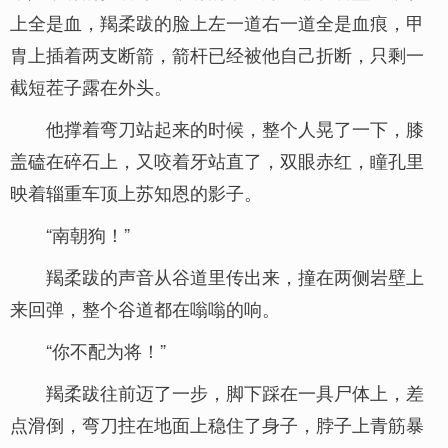
上全是血，羯柔跋的脸上左一道右一道全是血痕，甲
胄上插着两支断箭，箭杆已经被他自己折断，只剩一
截短茬子露在外头。
他撑着弯刀站起来的时候，整个人晃了一下，膝
盖磕在碎石上，又咬着牙站直了，双眼赤红，瞳孔里
映着辎重车顶上苏知恩的影子。
“南朝狗！”
羯柔跋的声音从谷道里传出来，撞在两侧岩壁上
来回弹，整个谷道都在嗡嗡的响。
“你不配为将！”
羯柔跋往前迈了一步，脚下踩在一具尸体上，差
点滑倒，弯刀拄在地面上稳住了身子，脖子上青筋暴