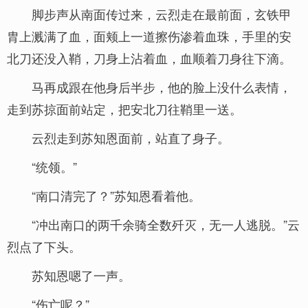
脚步声从南面传过来，云烈走在最前面，玄铁甲
胄上溅满了血，面颊上一道擦伤渗着血珠，手里的安
北刀还没入鞘，刀身上沾着血，血顺着刀身往下滴。
马再成跟在他身后半步，他的脸上没什么表情，
走到苏掠面前站定，把安北刀往鞘里一送。
云烈走到苏知恩面前，站直了身子。
“统领。”
“南口清完了？”苏知恩看着他。
“冲出南口的两千余骑全数歼灭，无一人逃脱。”云
烈点了下头。
苏知恩嗯了一声。
“伤亡呢？”