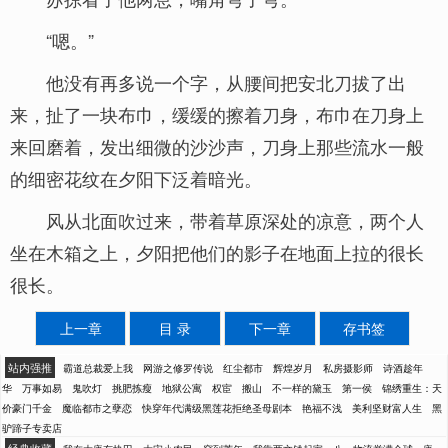
“嗯。”
他没有再多说一个字，从腰间把安北刀拔了出
来，扯了一块布巾，缓缓的擦着刀身，布巾在刀身上
来回磨着，发出细微的沙沙声，刀身上那些流水一般
的细密花纹在夕阳下泛着暗光。
风从北面吹过来，带着草原深处的凉意，两个人
坐在木箱之上，夕阳把他们的影子在地面上拉的很长
很长。
上一章
目 录
下一章
存书签
站内强推
霸道总裁爱上我
网游之修罗传说
红尘都市
辉煌岁月
私房摄影师
诗酒趁年
华
万事如易
鬼吹灯
挑肥拣瘦
地狱公寓
权宦
搬山
不一样的黛玉
第一侯
锦绣重生：天
价豪门千金
魔临都市之孽恋
快穿年代满级黑莲花拒绝圣母剧本
艳福不浅
美利坚财富人生
黑
驴蹄子专卖店