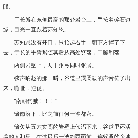
眼。
于长蹲在东侧最高的那处岩台上，手按着碎石边
缘，目光一直跟着苏知恩。
苏知恩没有开口，只抬起右手，朝下方挥了下
去，于长的手臂紧随其后从高处劈落，干脆利落。
两侧岩壁上，两千张弓同时张满。
弦声响起的那一瞬，谷道里羯柔跋的声音传了出
来，嘶哑，短促。
“南朝狗贼！！！”
箭雨落下，比之前任何一波都密。
箭矢从五六丈高的岩壁上倾泻下来，谷道里还活
着的人和马，在这最后一波箭雨面前，连躲避的余地