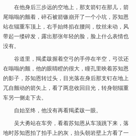
在他身后三步远的空地上，那支箭钉在那儿，箭
尾嗡嗡的颤着，碎石被箭镞崩开了一个小坑，苏知恩
站在辎重车顶上，右手始终掐在腰间，纹丝未动，风
带起一缕碎发，露出那张年轻的脸，脸上什么表情也
没有。
谷道里，羯柔跋握着空弓的手停在半空，弓弦还
在嗡嗡的颤，他的眼睛瞪的很大，瞳孔里映着苏知恩
的影子，苏知恩转过头，目光落在身后那支钉在地上
兀自颤动的箭矢上，看了两息收回目光，转身朝辎重
车另一侧走下去。
自始至终，他没有再看羯柔跋一眼。
吴大勇站在车旁，看着苏知恩从车顶跳下来，落
地时苏知恩拍了拍手上的灰，抬头朝岩壁上方看了一