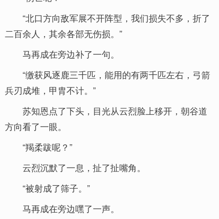
“北口方向敌军展不开阵型，我们损失不多，折了
二百余人，其余各部无伤损。”
马再成在旁边补了一句。
“缴获风逐鹿三千匹，能用的有两千匹左右，弓箭
兵刃成堆，甲胄不计。”
苏知恩点了下头，目光从云烈脸上移开，朝谷道
方向看了一眼。
“羯柔跋呢？”
云烈沉默了一息，扯了扯嘴角。
“被射成了筛子。”
马再成在旁边嘿了一声。