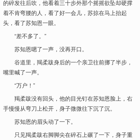
的碎发往后吹，他看着三十步外那个摇摇欲坠却硬撑
着不肯弯腰的人，看了好一会儿，苏掠在马上抬起
头，看了苏知恩一眼。
“差不多了。”
苏知恩嗯了一声，没再开口。
谷道里，羯柔跋身后的一个亲卫往前挪了半步，
嘴里喊了一声。
“万户！”
羯柔跋没有回头，他的目光钉在苏知恩脸上，右
手慢慢从弯刀上松开，身子微微往下沉了沉。
苏知恩的眉头动了一下。
只见羯柔跋右脚脚尖在碎石上碾了一下，身子重