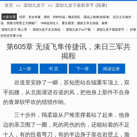
首页
>>
梁朝九皇子
>>
梁朝九皇子最新章节
(目录)
骓上雪
大家在看
绍宋
庶女有毒
唐砖
特种作战：幽灵部队
谍战上海滩(伪装者)
抗日之兵魂传
说
我要当明君之大隋杨广
1908远东狂人
重生霸宠：摄政王爷太凶猛
偷香
-
-
-
-
梁朝九皇子 骓上雪
梁朝九皇子全文阅读
梁朝九皇子txt下载
梁朝九皇子最新章节
好看
的历史军事小说
第605章 无须飞隼传捷讯，来日三军共
揭鞍
上一章
书 页
下一章
阅读记录
谷道里安静了一瞬，苏知恩站在辎重车顶上，双
手掐腰，从北面灌进谷道的风，把他身上那件不合身
的青犀软甲吹的猎猎作响。
三十步外，羯柔跋从尸堆里撑着站了起来，他身
边的亲卫围了一圈，死的死伤的伤，还能站着的不足
十人，有的拄着弯刀，有的半边身子靠在岩壁上，脸