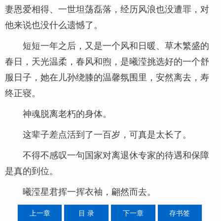
妻恩爱相得、一世坦荡磊落，经历风浪也没遭罪，对
他来说也没什么遗憾了。
短短一年之后，又是一个风和日暖、草木繁盛的
春日，天光温柔，春风和煦，是曦滢挑选好的一个舒
服日子，她在儿孙绕膝的温馨氛围里，安然离去，寿
终正寝。
神魂脱离老朽的身体。
这辈子差点活到了一百岁，可真是太长了。
不得不感叹一句国家对离退休专家的待遇和保障
是真的到位。
曦滢星君挥一挥衣袖，翩然而去。
上一章
目 录
下一章
存书签