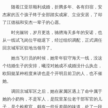
随着江亚菲顺利成婚，折腾多年、各有归宿，安
杰家的五个孩子终于全部踏实成家、立业安居，了却
了江德福和安杰一辈子的心愿。
时光辗转，岁月更迭，驰骋海天多年的安诺，也
从一线试飞岗位平稳退下，经过组织调配，正式调任
回京城军区驻地当领导了。
她当飞行员的时候，她常年驻守海天一线，没这
个结婚生子的安排，曦滢对她成不成婚没什么执念，
欧阳懿某种程度来讲也是个开明且前卫的人，也不催
她。
调回京城军区之后，她在家属区遇上了命中属于
她的小奶狗，不是军人，是院里某位老干部军官的儿
子，是个检察官，颇有一些反差萌的味道，处了一段