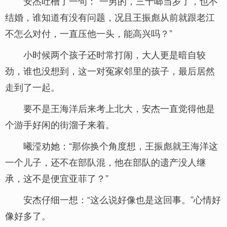
安杰吐槽了一句：“一男的，三十啷当岁了，也不
结婚，谁知道有没有问题，况且王振彪从前就跟老江
不怎么对付，一直压他一头，能高兴吗？”
小时候两个孩子还时常打闹，大人更是暗自较
劲，谁也没想到，这一对冤家邻里的孩子，最后居然
走到了一起。
要不是王海洋后来考上北大，安杰一直觉得他是
个游手好闲的街溜子来着。
曦滢劝她：“那你换个角度想，王振彪就王海洋这
一个儿子，还不在部队混，他在部队的遗产没人继
承，这不是便宜亚菲了？”
安杰仔细一想：“这么说好像也是这回事。”心情好
像好多了。