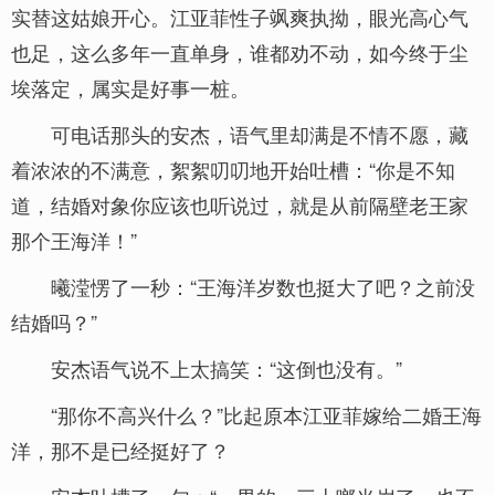
实替这姑娘开心。江亚菲性子飒爽执拗，眼光高心气
也足，这么多年一直单身，谁都劝不动，如今终于尘
埃落定，属实是好事一桩。
可电话那头的安杰，语气里却满是不情不愿，藏
着浓浓的不满意，絮絮叨叨地开始吐槽：“你是不知
道，结婚对象你应该也听说过，就是从前隔壁老王家
那个王海洋！”
曦滢愣了一秒：“王海洋岁数也挺大了吧？之前没
结婚吗？”
安杰语气说不上太搞笑：“这倒也没有。”
“那你不高兴什么？”比起原本江亚菲嫁给二婚王海
洋，那不是已经挺好了？