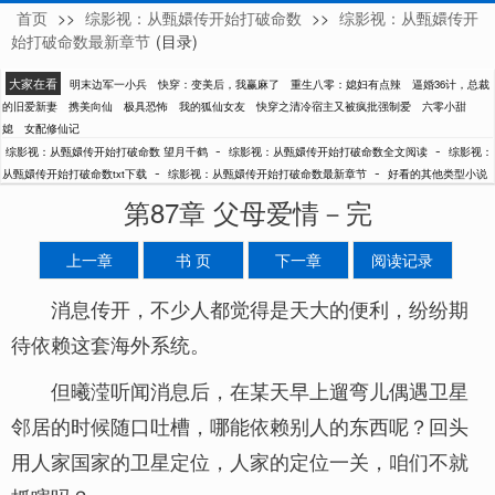
首页
>>
综影视：从甄嬛传开始打破命数
>>
综影视：从甄嬛传开
望月千鹤
始打破命数最新章节
(目录)
大家在看
明末边军一小兵
快穿：变美后，我赢麻了
重生八零：媳妇有点辣
逼婚36计，总裁
的旧爱新妻
携美向仙
极具恐怖
我的狐仙女友
快穿之清冷宿主又被疯批强制爱
六零小甜
媳
女配修仙记
-
-
综影视：从甄嬛传开始打破命数 望月千鹤
综影视：从甄嬛传开始打破命数全文阅读
综影视：
-
-
从甄嬛传开始打破命数txt下载
综影视：从甄嬛传开始打破命数最新章节
好看的其他类型小说
第87章 父母爱情－完
上一章
书 页
下一章
阅读记录
消息传开，不少人都觉得是天大的便利，纷纷期
待依赖这套海外系统。
但曦滢听闻消息后，在某天早上遛弯儿偶遇卫星
邻居的时候随口吐槽，哪能依赖别人的东西呢？回头
用人家国家的卫星定位，人家的定位一关，咱们不就