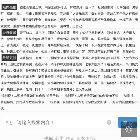
站内强推
霸道总裁爱上我
网游之修罗传说
辉煌岁月
瘦不了
私房摄影师
万事如易
鬼吹
灯
权宦
搬山
混账，谁说我不是阉党
穿越豪门之娱乐后宫
御心香帅
穿越六零年代之狩猎传
奇
锦绣重生：天价豪门千金
魔临都市之孽恋
快穿年代满级黑莲花拒绝圣母剧本
艳福不浅
男
欢女爱
重生97拯救顶级家族命运登巅峰
清冷世子追妻记
经典收藏
聚宝仙盆
虚空塔
网游之血御天策
重生：知识它格外迷人
渡仙玄记
大齐魔人
传
做饭太好吃，被整个修仙界团宠了
青梅竹马但嘴硬
重返1987
凤命凰谋
混在现代当阎
王
富贵美人
戮途
长生修仙：开局棺材铺炼僵尸
快穿了解一下只在女尊世界做任务
长生仙
瓶
种田之娶个夫郎过日子
公主太子打赌，谁输谁要囚下苦
芙宁娜与提瓦特编年史
星耀香江
最近更新
港夜熟色
偷亲一口，阴郁大佬变成恋爱脑
七零小娇妻带着萌娃去随军
入梦六大校
草后，丑肥恶女被亲哭
夜夜入怀，清冷师尊为她神魂颠倒
七零大院来了个绝色大美人
高门嫡女
黑化后，引雄竞
外室进门？带嫁妆改嫁王爷被娇宠
华夏无神？满级大佬回归召唤诸神
随爹入赘
后，我被继母全家宠上天
挺孕肚种田？失忆相公带我躺赢！
野狗咬月
知温赴寒
挨骂涨修为？
满城大佬求我当师妹
全网禁惹！温小姐的锦鲤杀疯了
暮色成溺
豪门第一姑奶奶
穿成秀才之
女
奶团三岁半，鬼肉一口干！
小师妹她带着魔修少主又争又抢
-
-
综影视：从甄嬛传开始打破命数 望月千鹤
综影视：从甄嬛传开始打破命数txt下载
综影视：
-
-
从甄嬛传开始打破命数最新章节
综影视：从甄嬛传开始打破命数全文阅读
好看的其他类型小
说
搜索

书库
分类
作者
全本
排行