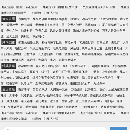
-
-
-
九死逆仙叶尘回归 安心宝贝
九死逆仙叶尘回归全文阅读
九死逆仙叶尘回归txt下载
九死逆
-
仙叶尘回归最新章节
好看的玄幻魔法小说
大家在看
永恒剑主
快穿之攻略直男的正确姿势
临渊行
冰与火之歌
渣男洗白手册
通天之
路
武道凌天
金山蝴蝶
无敌但是有点大病
重生之天才神棍
武炼巅峰
斗罗之我编造了未来视
频
垂钓之神
仙级村医
飞升之后
风云之最强反派
海贼之慵懒的副船长
万界之最强主角系
统
通天之路
美利坚：我的时代
站内强推
霸道总裁爱上我
和竹马睡了以后
辉煌岁月
私房摄影师
万事如易
鬼吹灯
大周
第一武夫
地狱公寓
华娱之黄金年代
地狱电影院
凤还朝，妖孽王爷请让道
全能珍稀雌性：大
佬们排队想嫁她
山村情事
凡人修仙传
剑种
热血传奇之开局签到隐身戒指
穿越六零年代之狩
猎传奇
艳福不浅
黑驴蹄子专卖店
小四，向着渣男进攻
经典收藏
移动藏经阁
娱乐之QQ牧场系统
疯狂升级系统易天云
超越狂暴升级
外挂需要怪
物尸体，主角杀疯了
冥商行
贼公子
走后门的飞升，那也是飞升！
无玄
小道成仙录
凡人：
别人修仙，我练武种田
综漫之警官桑的位面旅行
仙道孤星
我，带家族和神兽飞升了
环中
猫
暗夜寒尊
风玲之声
至尊武魂系统
穿越成龟，悄悄签到八百年
九绝剑神
最近更新
盗梦千年
异界游乐场
大周第一武夫
天骄战纪
武帝重生
玄幻：从成为家族灵兽
开始
太平令
武道长生：从猎户开始加点修行
刚抽中SSS级天赋，你跟我说游戏停服
领袖之
证：风过无痕
逆天邪神
巫门诡道
这个仙门全靠玩家
张三丰传承人异界行
缓归乡
修仙
KPI
穿越诸葛亮，重整蜀国
武炼九重天
西游：我截教散了，你佛门没了
从废脉到混沌帝尊
-
-
-
九死逆仙叶尘回归 安心宝贝
九死逆仙叶尘回归txt下载
九死逆仙叶尘回归最新章节
九死逆
-
仙叶尘回归全文阅读
好看的玄幻魔法小说