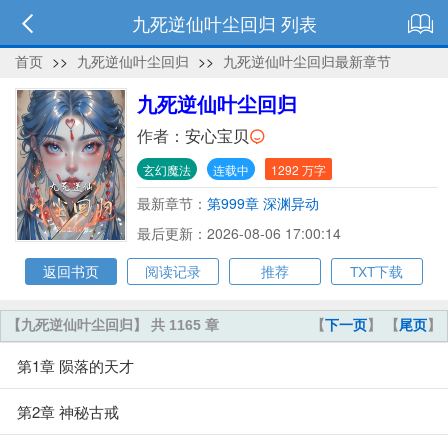
九死逆仙叶尘回归 列表
首页
>>
九死逆仙叶尘回归
>>
九死逆仙叶尘回归最新章节
九死逆仙叶尘回归
作者：
安心宝贝
玄幻魔法
连载中
1292 万字
最新章节：
第999章 深渊异动
最后更新：2026-08-06 17:00:14
返回书页
阅读记录
推荐
TXT下载
【九死逆仙叶尘回归】 共 1165 章
【
下一页
】 【
尾页
】
第1章 陨落的天才
第2章 神秘古戒