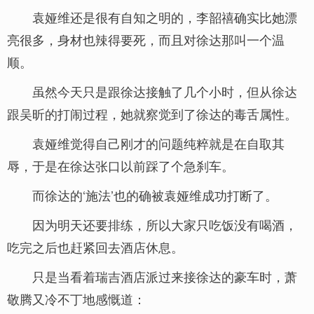
袁娅维还是很有自知之明的，李韶禧确实比她漂
亮很多，身材也辣得要死，而且对徐达那叫一个温
顺。
虽然今天只是跟徐达接触了几个小时，但从徐达
跟吴昕的打闹过程，她就察觉到了徐达的毒舌属性。
袁娅维觉得自己刚才的问题纯粹就是在自取其
辱，于是在徐达张口以前踩了个急刹车。
而徐达的‘施法’也的确被袁娅维成功打断了。
因为明天还要排练，所以大家只吃饭没有喝酒，
吃完之后也赶紧回去酒店休息。
只是当看着瑞吉酒店派过来接徐达的豪车时，萧
敬腾又冷不丁地感慨道：