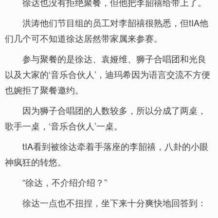
徐达也没有拒绝聚餐，但他把李韶禧给带上了。
洪涛他们节目组的员工对李韶禧很熟悉，但tIA他
们几个可不知道徐达居然带家属来参赛。
参与聚餐的是徐达、袁娅维、狮子合唱团和光良
以及大家的‘音乐合伙人’，迪玛希因为语言交流不方便
也婉拒了聚餐邀约。
因为狮子合唱团的人数较多，所以分成了两桌，
歌手一桌，‘音乐合伙人’一桌。
tIA看到被徐达牵着手落座的李韶禧，八卦的小眼
神疯狂的转悠。
“徐达，不介绍介绍？”
徐达一点也不扭捏，坐下来十分爽快地回答到：