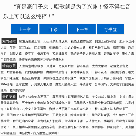
“真是豪门子弟，唱歌就是为了兴趣！怪不得在音
乐上可以这么纯粹！”
上一章
目 录
下一章
存书签
站内强推
霸道总裁爱上我
人生得意时须纵欢
福艳之都市后宫
网游之修罗传说
肥水不流外
人田
琴帝
聚宝仙盆
红尘都市
拒嫁豪门：少奶奶99次出逃
和竹马睡了以后
都市花语
辉煌
岁月
剑徒之路
瘦不了
极乐宝典
私房摄影师
我的妻子是大乘期大佬
诗酒趁年华
重生之豪
门刷脸系统
快穿年代满级黑莲花拒绝圣母剧本
经典收藏
人生得意时须纵欢
穿越豪门之娱乐后宫
都市皇宫
太古龙象诀
动漫之后宫之
旅
后宫春春色
我的美艳师娘
魔艳武林后宫传
乡野神农有灵田
都市花语
混在娱乐圈，给女
明星们送温暖
极品全能学生
你跟我说这是辅助职业？
我在民国捡漏，开局百万倍利润
华娱从
2014开始
全球觉醒：开局加入聊天群
魔女天娇美人志
斗破苍穹
分手回岛，大海成了我的黄金
渔场
指间的黑客
最近更新
快穿：短命炮灰不死了
颖星璀璨：赵丽颖演艺之路
美女总裁，请上车
文娱：我为
天仙妹妹护航
五十年代：带着随身空间进城奔小康
甩我是吧？那就捡个校花回家当老婆
八零赶
海：鱼虾成山，九个女儿吃香喝辣
悔婚？反手娶了资本家大小姐！
权力巅峰：从省府秘书开
始
重回1982：从小舢板到远洋巨轮
开局穷光蛋，赚钱全靠挂！
我的区长老婆
火红年代：开发
北大荒，种田赶山养全家
身为精英人形的我，你让我当保镖
以法律之名
离婚后，我成为了医学
传奇！
扒开相声马褂里面全是西游辛密
废兽逆袭打脸不按套路出牌的神兽
神豪判官：开局直播
审判霸座仙
D级潜力？我万倍返还成武神！