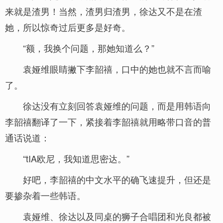
来就是渣男！当然，渣男归渣男，徐达又不是在渣
她，所以惊奇过后更多是好奇。
“额，我换个问题，那她知道么？”
袁娅维眼睛撇下李韶禧，口中的她也就不言而喻
了。
徐达没有立刻回答袁娅维的问题，而是用韩语向
李韶禧翻译了一下，紧接着李韶禧就用略带口音的普
通话说道：
“tIA欧尼，我知道思密达。”
好吧，李韶禧的中文水平的确飞速提升，但还是
要掺杂着一些韩语。
袁娅维、徐达以及同桌的狮子合唱团和光良都被