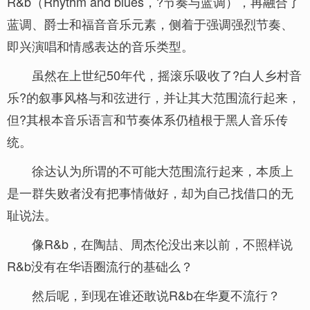
R&b（Rhythm and blues，?节奏与蓝调），再融合了
蓝调、爵士和福音音乐元素，侧着于强调强烈节奏、
即兴演唱和情感表达的音乐类型。
虽然在上世纪50年代，摇滚乐吸收了?白人乡村音
乐?的叙事风格与和弦进行，并让其大范围流行起来，
但?其根本音乐语言和节奏体系仍植根于黑人音乐传
统。
徐达认为所谓的不可能大范围流行起来，本质上
是一群失败者没有把事情做好，却为自己找借口的无
耻说法。
像R&b，在陶喆、周杰伦没出来以前，不照样说
R&b没有在华语圈流行的基础么？
然后呢，到现在谁还敢说R&b在华夏不流行？