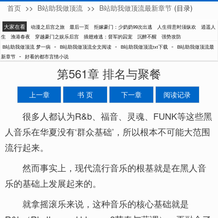
首页
>>
B站助我做顶流
>>
B站助我做顶流最新章节
(目录)
梦一病
大家在看
动漫之后宫之旅
最后一页
拒嫁豪门：少奶奶99次出逃
人生得意时须纵欢
逍遥人
生
渔港春夜
穿越豪门之娱乐后宫
插翅难逃：督军的囚宠
沉醉不醒
强势攻防
-
-
-
B站助我做顶流 梦一病
B站助我做顶流全文阅读
B站助我做顶流txt下载
B站助我做顶流最
-
新章节
好看的都市言情小说
第561章 排名与聚餐
上一章
书 页
下一章
阅读记录
很多人都认为R&b、福音、灵魂、FUNK等这些黑
人音乐在华夏没有‘群众基础’，所以根本不可能大范围
流行起来。
然而事实上，现代流行音乐的根基就是在黑人音
乐的基础上发展起来的。
就拿摇滚乐来说，这种音乐的核心基础就是