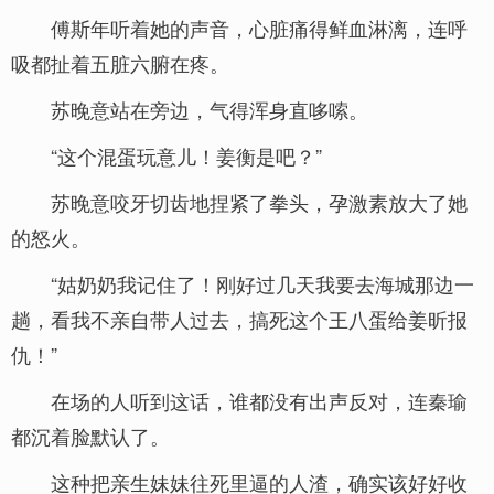
傅斯年听着她的声音，心脏痛得鲜血淋漓，连呼
吸都扯着五脏六腑在疼。
苏晚意站在旁边，气得浑身直哆嗦。
“这个混蛋玩意儿！姜衡是吧？”
苏晚意咬牙切齿地捏紧了拳头，孕激素放大了她
的怒火。
“姑奶奶我记住了！刚好过几天我要去海城那边一
趟，看我不亲自带人过去，搞死这个王八蛋给姜昕报
仇！”
在场的人听到这话，谁都没有出声反对，连秦瑜
都沉着脸默认了。
这种把亲生妹妹往死里逼的人渣，确实该好好收