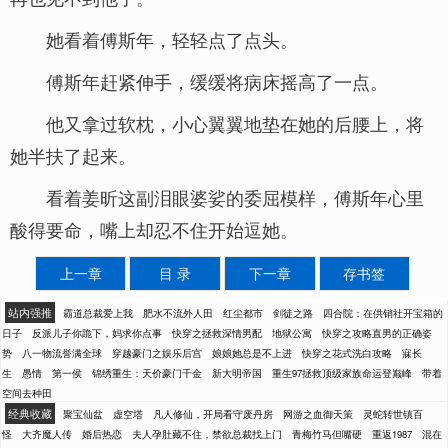
她看着傅斯年，轻轻点了点头。
傅斯年赶紧伸手，缓缓将病床摇高了一点。
他又拿过软枕，小心翼翼地垫在她的后腰上，将
她半扶了起来。
看着姜昕这副泪眼婆娑的委屈模样，傅斯年心里
酸得要命，嘴上却忍不住开始逗她。
上一章
目 录
下一章
存书签
站内强推
霸道总裁爱上我
肥水不流外人田
红尘都市
剑徒之路
四合院：在供销社开宝箱的
日子
反派儿子你跪下，妈求你点事
快穿之拯救深情男配
地狱公寓
快穿之攻略直男的正确姿
势
八一物流誉满全球
穿越豪门之娱乐后宫
娘娘她总是不上进
快穿之花式洗白攻略
寐长
生
愚情
第一侯
锦绣重生：天价豪门千金
新大明帝国
重生97拯救顶级家族命运登巅峰
带着
空间去种田
经典收藏
聚宝仙盆
虚空塔
凡人修仙，开局看守废丹房
网游之血御天策
灵蛇转世镇百
怪
大齐魔人传
婚后热恋
夫人孕肚藏不住，禁欲总裁找上门
青梅竹马但嘴硬
重返1987
混在