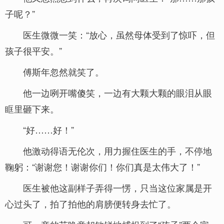
子呢？”
医生微微一笑：“放心，虽然母体受到了惊吓，但
孩子很平安。”
傅斯年忽然就笑了。
他一边咧开嘴傻笑，一边有大颗大颗的眼泪从眼
眶里砸下来。
“好……好！”
他激动得语无伦次，用力握住医生的手，不停地
鞠躬：“谢谢您！谢谢你们！你们真是太伟大了！”
医生被他这副样子弄得一愣，只当这位家属是开
心过头了，拍了拍他的肩膀便转身去忙了。