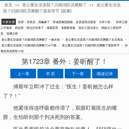
首页
>>
老公重生没选我？闪婚消防员爽翻了
>>
老公重生没选
一碗水饺
我？闪婚消防员爽翻了最新章节
(目录)
大家在看
快穿：变美后，我赢麻了
穿成恶雌想跑路，反派逼我当团宠
大宋小吏。
快穿之路
人不炮灰
四合院：我当兵回来了
雄霸蛮荒
龙图案卷集
混在三国当谋士
韩娱之心里的声
音
深渊之狱
-
-
老公重生没选我？闪婚消防员爽翻了 一碗水饺
老公重生没选我？闪婚消防员爽翻了全文阅读
-
-
老公重生没选我？闪婚消防员爽翻了txt下载
老公重生没选我？闪婚消防员爽翻了最新章节
好
看的其他类型小说
第1723章 番外：姜昕醒了！
上一章
书 页
下一章
阅读记录
傅斯年立即冲了过去：“医生！姜昕她怎么样
了？！”
他紧张得连呼吸都停滞了，双眼盯着医生的嘴
唇，生怕听到那个判决死刑的答案。
医生看着眼前这个西装散乱的男人，轻轻呼出一