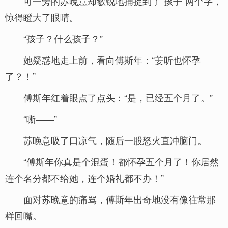
可一旁的苏晚意却敏锐地捕捉到了“孩子”两个字，
惊得瞪大了眼睛。
“孩子？什么孩子？”
她疑惑地走上前，看向傅斯年：“姜昕也怀孕
了？！”
傅斯年红着眼点了点头：“是，已经五个月了。”
“嘶——”
苏晚意吸了口凉气，随后一股怒火直冲脑门。
“傅斯年你真是个混蛋！都怀孕五个月了！你居然
连个名分都不给她，连个婚礼都不办！”
面对苏晚意的痛骂，傅斯年出奇地没有像往常那
样回嘴。