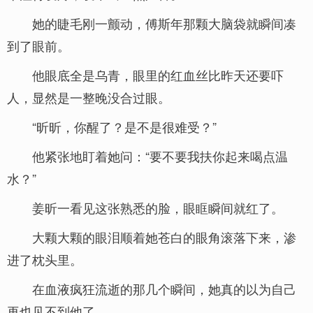
她的睫毛刚一颤动，傅斯年那颗大脑袋就瞬间凑
到了眼前。
他眼底全是乌青，眼里的红血丝比昨天还要吓
人，显然是一整晚没合过眼。
“昕昕，你醒了？是不是很难受？”
他紧张地盯着她问：“要不要我扶你起来喝点温
水？”
姜昕一看见这张熟悉的脸，眼眶瞬间就红了。
大颗大颗的眼泪顺着她苍白的眼角滚落下来，渗
进了枕头里。
在血液疯狂流逝的那几个瞬间，她真的以为自己
再也见不到他了。