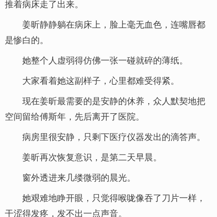
推着病床走了出来。
姜昕静静躺在病床上，脸上毫无血色，连嘴唇都
是惨白的。
她整个人虚弱得仿佛一张一碰就碎的薄纸。
大家看着她这副样子，心里都难受得紧。
现在姜昕最需要的是安静的休养，众人默契地把
空间留给傅斯年，先后离开了医院。
病房里很安静，只剩下医疗仪器发出的滴答声。
姜昕再次恢复意识，是第二天早晨。
窗外透进来几缕微弱的晨光。
她艰难地睁开眼，只觉得喉咙像吞了刀片一样，
干涩得发疼，发不出一点声音。