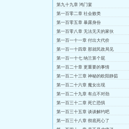
第九十九章 鸿门宴
第一百零二章 社会败类
第一百零五章 暴露身份
第一百零八章 无法无天的家伙
第一百一十一章 付出大代价
第一百一十四章 那就民政局见
第一百一十七 纳兰算个屁
第一百二十章 更重要的事情
第一百二十三章 神秘的欧阳静茹
第一百二十六章 魔女出现
第一百二十九章 有点不对劲
第一百三十二章 死亡恐惧
第一百三十五章 谈谈解约吧
第一百三十八章 彻底死心了