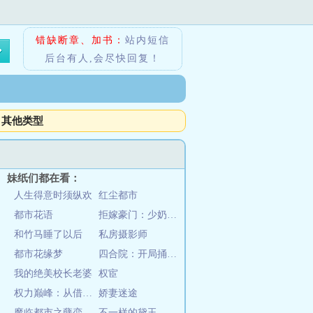
错缺断章、加书：
站内短信
后台有人,会尽快回复！
其他类型
妹纸们都在看：
人生得意时须纵欢
红尘都市
都市花语
拒嫁豪门：少奶奶99次出逃
和竹马睡了以后
私房摄影师
都市花缘梦
四合院：开局捅娄子，抓捕傻柱
我的绝美校长老婆
权宦
权力巅峰：从借调市纪委开始
娇妻迷途
魔临都市之孽恋
不一样的黛玉