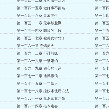
第一百四十二章 互相撮合对方
第一百四
第一百四十五章 做好事不留名
第一百四
第一百四十八章 异象突生
第一百四
第一百五十一章 无事献殷勤
第一百五
第一百五十四章 阴险的手段
第一百五
第一百五十七章 被美女针对了
第一百五
第一百六十章 赤焰灵火
第一百六
第一百六十三章 不计前嫌
第一百六
第一百六十六章 一纸婚约
第一百六
第一百六十九章 狠心的母亲
第一百七
第一百七十二章 通风报信
第一百七
第一百七十五章 千年妖人
第一百七
第一百七十八章 控妖术使用方法
第一百七
第一百八十一章 九爪紫龙之象
第一百八
第一百八十四章 枯木逢春
第一百八