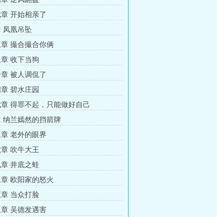
章 开始相亲了
 凤凰吊坠
章 撮合撮合你俩
章 收下当狗
章 被人调侃了
章 碧水庄园
章 得罪不起，只能做好自己
 纳兰嫣然的挡箭牌
章 老外的眼界
章 吹牛大王
章 井底之蛙
章 欧阳家的怒火
章 当众打脸
章 吴德发遇害