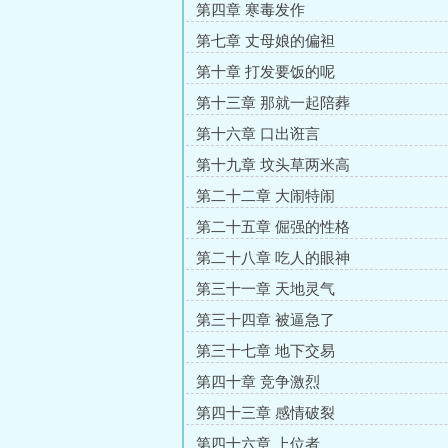
第四章 寒毒发作
第七章 丈母娘的偏袒
第十章 打发要饭的呢
第十三章 那就一起陪葬
第十六章 口出诳言
第十九章 坟头草两米高
第二十二章 大闹特闹
第二十五章 倔强的性格
第二十八章 吃人的眼神
第三十一章 天地灵气
第三十四章 被逼急了
第三十七章 地下交易
第四十章 竞争激烈
第四十三章 感情破裂
第四十六章 上位者