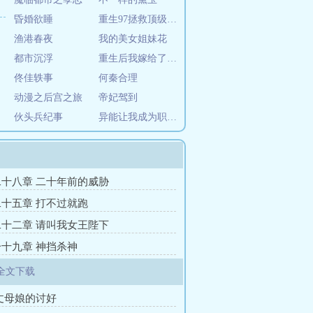
昏婚欲睡
重生97拯救顶级家族命运登巅峰
渔港春夜
我的美女姐妹花
都市沉浮
重生后我嫁给了娱乐圈顶流
佟佳轶事
何秦合理
动漫之后宫之旅
帝妃驾到
伙头兵纪事
异能让我成为职业钓鱼佬
十八章 二十年前的威胁
十五章 打不过就跑
十二章 请叫我女王陛下
十九章 神挡杀神
全文下载
丈母娘的讨好