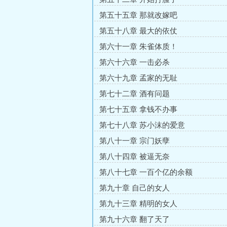
第五十五章 那就改嫁吧
第五十八章 最大的依仗
第六十一章 朱雀体质！
第六十六章 一击必杀
第六十九章 孟家的无耻
第七十二章 酒有问题
第七十五章 拿钱不办事
第七十八章 苏小沫的爱意
第八十一章 宗门妖孽
第八十四章 被逼无奈
第八十七章 一百个亿的余额
第九十章 自己的女人
第九十三章 精明的女人
第九十六章 翻了天了