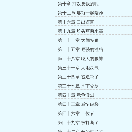
第十章 打发要饭的呢
第十三章 那就一起陪葬
第十六章 口出诳言
第十九章 坟头草两米高
第二十二章 大闹特闹
第二十五章 倔强的性格
第二十八章 吃人的眼神
第三十一章 天地灵气
第三十四章 被逼急了
第三十七章 地下交易
第四十章 竞争激烈
第四十三章 感情破裂
第四十六章 上位者
第四十九章 被打断了
第五十二章 开始打脸了