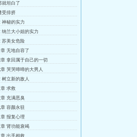
那就坦白了
遭受排挤
 神秘的实力
 纳兰大小姐的实力
 苏美女危险
章 无地自容了
章 拿回属于自己的一切
章 哭哭啼啼的大男人
 树立新的敌人
章 求救
章 充满恶臭
章 容颜永驻
章 报复心理
章 肾功能衰竭
章 出手相救