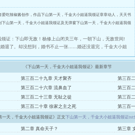
者爱吃辣椒酱创作，作品下山第一天，千金大小姐逼我领证章章动人，天天书
创下山第一天，千金大小姐逼我领证及无弹窗下山第一天，千金大小姐逼我领
我领证：下山即无敌！杨修上山闭关三年，一朝下山，无敌世间!
把婚退了。却没想到，婚书不止一张……婚还没退完，千金大小姐
他修炼的速度，但是架不住倒贴啊!
《下山第一天，千金大小姐逼我领证》最新章节
第三百二十九章 天才聚齐
第三百二
第三百二十六章 流鼻血了
第三百二
第三百二十三章 无耻之徒
第三百二
第三百二十章 徐家之主之死
第三百一
第一天，千金大小姐逼我领证》正文
下山第一天，千金大小姐逼我领证txt
第二章 真命天子？
第三章 