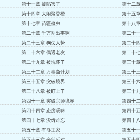
第十一章 被陷害了
第十二章
第十四章 大闹聚香楼
第十五章
第十七章 苗疆蛊虫
第十八章
第二十章 千万别出事啊
第二十一
第二十三章 狗仗人势
第二十四
第二十六章 偶遇老友
第二十七
第二十九章 被坑坏了
第三十章
第三十二章 万毒窟计划
第三十三
第三十五章 突破境界
第三十六
第三十八章 被盯上了
第三十九
第四十一章 突破宗师境界
第四十二
第四十四章 态度暧昧
第四十五
第四十七章 没齿难忘
第四十八
第五十章 有辱王家
第五十一
第五十三章 全部反对
第五十四