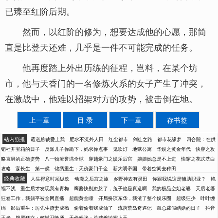
已臻至红阶后期。
然而，以红阶的修为，想要达成他的心愿，那简
直是比登天还难，几乎是一件不可能完成的任务。
他再度踏上外出历练的征程，岂料，在某个坊
市，他与天香门的一名修炼火系的女子产生了冲突，
在激战中，他难以招架对方的攻势，被击倒在地。
上一章
目 录
下一章
存书签
站内强推
霸道总裁爱上我
肥水不流外人田
红尘都市
剑徒之路
都市花缘梦
四合院：在供
销社开宝箱的日子
反派儿子你跪下，妈求你点事
鬼吹灯
地狱公寓
华娱之黄金年代
快穿之攻
略直男的正确姿势
八一物流誉满全球
穿越豪门之娱乐后宫
娘娘她总是不上进
快穿之花式洗白
攻略
寐长生
第一侯
锦绣重生：天价豪门千金
新大明帝国
带着空间去种田
经典收藏
人生得意时须纵欢
动漫之后宫之旅
乡野神农有灵田
你跟我说这是辅助职业？
艳
福不浅
重生后才发现我有青梅
鹰酱快别忽悠了，兔子他是真造啊
我的极品空姐老婆
天后老婆
狂卷工作，我躺平被全网直播
超能黄金瞳
开局扮演东华，我渣了整个娱乐圈
超级狂少
叶叶缠
绵
影后重生：厉先生撩妻成瘾
偷着偷着我成仙了
流落荒岛奇遇记
跟总裁假结婚的日子
抖音
王者
腹黑狂女：倾城召唤师
天价妈咪：总裁爹地宠上天