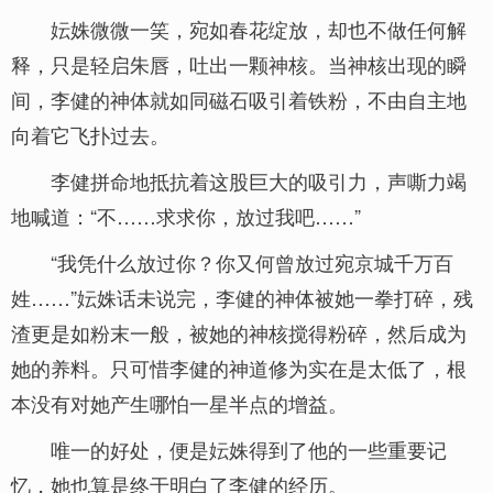
妘姝微微一笑，宛如春花绽放，却也不做任何解
释，只是轻启朱唇，吐出一颗神核。当神核出现的瞬
间，李健的神体就如同磁石吸引着铁粉，不由自主地
向着它飞扑过去。
李健拼命地抵抗着这股巨大的吸引力，声嘶力竭
地喊道：“不……求求你，放过我吧……”
“我凭什么放过你？你又何曾放过宛京城千万百
姓……”妘姝话未说完，李健的神体被她一拳打碎，残
渣更是如粉末一般，被她的神核搅得粉碎，然后成为
她的养料。只可惜李健的神道修为实在是太低了，根
本没有对她产生哪怕一星半点的增益。
唯一的好处，便是妘姝得到了他的一些重要记
忆，她也算是终于明白了李健的经历。