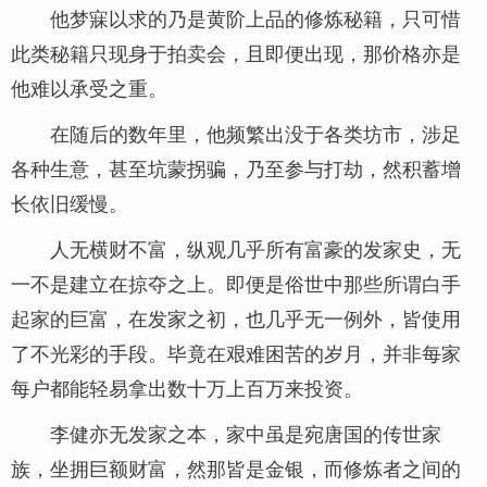
他梦寐以求的乃是黄阶上品的修炼秘籍，只可惜
此类秘籍只现身于拍卖会，且即便出现，那价格亦是
他难以承受之重。
在随后的数年里，他频繁出没于各类坊市，涉足
各种生意，甚至坑蒙拐骗，乃至参与打劫，然积蓄增
长依旧缓慢。
人无横财不富，纵观几乎所有富豪的发家史，无
一不是建立在掠夺之上。即便是俗世中那些所谓白手
起家的巨富，在发家之初，也几乎无一例外，皆使用
了不光彩的手段。毕竟在艰难困苦的岁月，并非每家
每户都能轻易拿出数十万上百万来投资。
李健亦无发家之本，家中虽是宛唐国的传世家
族，坐拥巨额财富，然那皆是金银，而修炼者之间的