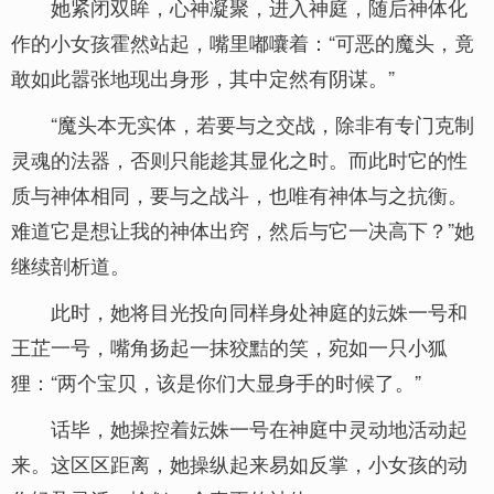
她紧闭双眸，心神凝聚，进入神庭，随后神体化
作的小女孩霍然站起，嘴里嘟囔着：“可恶的魔头，竟
敢如此嚣张地现出身形，其中定然有阴谋。”
“魔头本无实体，若要与之交战，除非有专门克制
灵魂的法器，否则只能趁其显化之时。而此时它的性
质与神体相同，要与之战斗，也唯有神体与之抗衡。
难道它是想让我的神体出窍，然后与它一决高下？”她
继续剖析道。
此时，她将目光投向同样身处神庭的妘姝一号和
王芷一号，嘴角扬起一抹狡黠的笑，宛如一只小狐
狸：“两个宝贝，该是你们大显身手的时候了。”
话毕，她操控着妘姝一号在神庭中灵动地活动起
来。这区区距离，她操纵起来易如反掌，小女孩的动