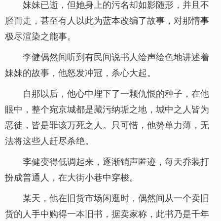
妹妹已逝，但她身上的污名却如影随形，并且不
胫而走，甚至有人以此为蓝本改编了故事，对那情事
极尽渲染之能事。
李健偶然间听到有民间说书人绘声绘色地讲述着
妹妹的故事，他怒发冲冠，杀心大起。
自那以后，他心中埋下了一颗仇恨的种子，在他
眼中，整个宛京城都是藏污纳垢之地，城中之人皆为
恶徒，皆是罪该万死之人。只可惜，他势单力薄，无
法将这些人赶尽杀绝。
李健变得低调起来，逐渐销声匿迹，每天乔装打
扮成普通人，在大街小巷中穿梭。
某天，他在旧货市场闲逛时，偶然间从一个卖旧
货的人手中购得一本旧书，据卖家称，此书乃是千年