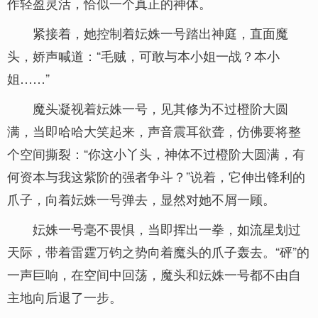
作轻盈灵活，恰似一个真正的神体。
紧接着，她控制着妘姝一号踏出神庭，直面魔
头，娇声喊道：“毛贼，可敢与本小姐一战？本小
姐……”
魔头凝视着妘姝一号，见其修为不过橙阶大圆
满，当即哈哈大笑起来，声音震耳欲聋，仿佛要将整
个空间撕裂：“你这小丫头，神体不过橙阶大圆满，有
何资本与我这紫阶的强者争斗？”说着，它伸出锋利的
爪子，向着妘姝一号弹去，显然对她不屑一顾。
妘姝一号毫不畏惧，当即挥出一拳，如流星划过
天际，带着雷霆万钧之势向着魔头的爪子轰去。“砰”的
一声巨响，在空间中回荡，魔头和妘姝一号都不由自
主地向后退了一步。