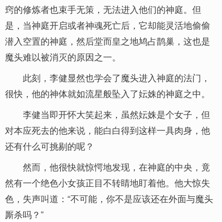
窍的修炼者也束手无策，无法进入他们的神庭。但
是，当神庭开启或者神魂死亡后，它却能灵活地偷偷
潜入空置的神庭，然后堂而皇之地鸠占鹊巢，这也是
魔头难以被消灭的原因之一。
此刻，李健显然也学会了魔头进入神庭的法门，
很快，他的神体就如流星般坠入了妘姝的神庭之中。
李健当即开怀大笑起来，虽然妘姝是个女子，但
对本应死去的他来说，能白白得到这样一具肉身，他
还有什么可挑剔的呢？
然而，他很快就惊愕地发现，在神庭的中央，竟
然有一个绝色小女孩正目不转睛地盯着他。他大惊失
色，失声叫道：“不可能，你不是应该还在外面与魔头
厮杀吗？”