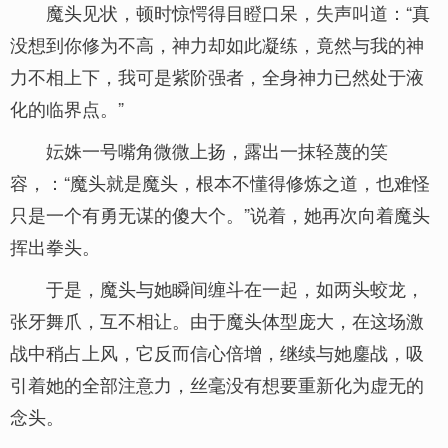
魔头见状，顿时惊愕得目瞪口呆，失声叫道：“真
没想到你修为不高，神力却如此凝练，竟然与我的神
力不相上下，我可是紫阶强者，全身神力已然处于液
化的临界点。”
妘姝一号嘴角微微上扬，露出一抹轻蔑的笑
容，：“魔头就是魔头，根本不懂得修炼之道，也难怪
只是一个有勇无谋的傻大个。”说着，她再次向着魔头
挥出拳头。
于是，魔头与她瞬间缠斗在一起，如两头蛟龙，
张牙舞爪，互不相让。由于魔头体型庞大，在这场激
战中稍占上风，它反而信心倍增，继续与她鏖战，吸
引着她的全部注意力，丝毫没有想要重新化为虚无的
念头。