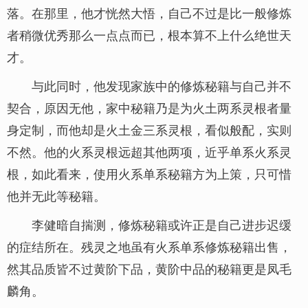
落。在那里，他才恍然大悟，自己不过是比一般修炼
者稍微优秀那么一点点而已，根本算不上什么绝世天
才。
与此同时，他发现家族中的修炼秘籍与自己并不
契合，原因无他，家中秘籍乃是为火土两系灵根者量
身定制，而他却是火土金三系灵根，看似般配，实则
不然。他的火系灵根远超其他两项，近乎单系火系灵
根，如此看来，使用火系单系秘籍方为上策，只可惜
他并无此等秘籍。
李健暗自揣测，修炼秘籍或许正是自己进步迟缓
的症结所在。残灵之地虽有火系单系修炼秘籍出售，
然其品质皆不过黄阶下品，黄阶中品的秘籍更是凤毛
麟角。