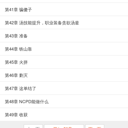
第41章 骗傻子
第42章 汤技能提升，职业装备贪欲汤釜
第43章 准备
第44章 铁山靠
第45章 火拼
第46章 剿灭
第47章 这单结了
第48章 NCPD能做什么
第49章 收获