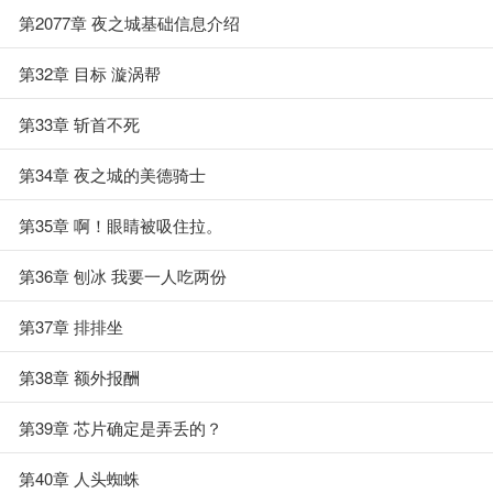
第2077章 夜之城基础信息介绍
第32章 目标 漩涡帮
第33章 斩首不死
第34章 夜之城的美德骑士
第35章 啊！眼睛被吸住拉。
第36章 刨冰 我要一人吃两份
第37章 排排坐
第38章 额外报酬
第39章 芯片确定是弄丢的？
第40章 人头蜘蛛