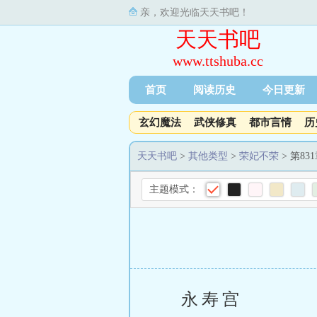
亲，欢迎光临天天书吧！
天天书吧
www.ttshuba.cc
首页
阅读历史
今日更新
玄幻魔法
武侠修真
都市言情
历
天天书吧
>
其他类型
>
荣妃不荣
> 第83
主题模式：
永寿宫