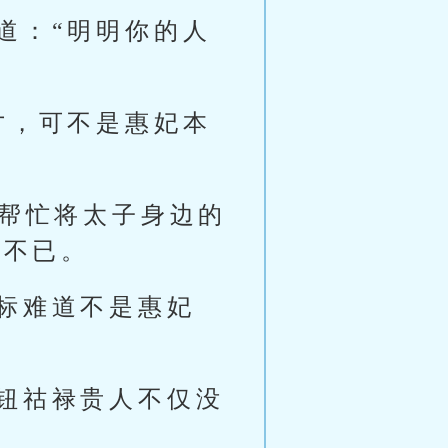
道：“明明你的人
才，可不是惠妃本
险帮忙将太子身边的
躁不已。
标难道不是惠妃
钮祜禄贵人不仅没