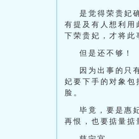
是觉得荣贵妃
有提及有人想利用
下荣贵妃，才将此
但是还不够！
因为出事的只
妃要下手的对象包
脸。
毕竟，要是惠
再恨，也要掂量掂
慈宁宫