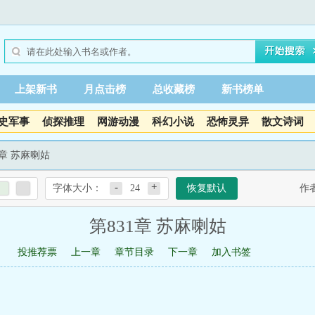
上架新书
月点击榜
总收藏榜
新书榜单
史军事
侦探推理
网游动漫
科幻小说
恐怖灵异
散文诗词
1章 苏麻喇姑
-
+
字体大小：
24
恢复默认
作
第831章 苏麻喇姑
投推荐票
上一章
章节目录
下一章
加入书签