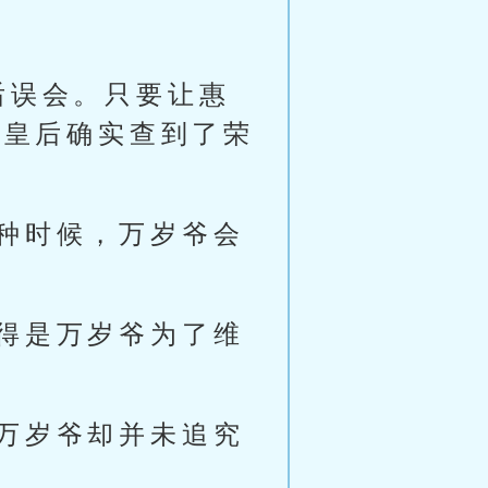
后误会。只要让惠
和皇后确实查到了荣
种时候，万岁爷会
得是万岁爷为了维
万岁爷却并未追究