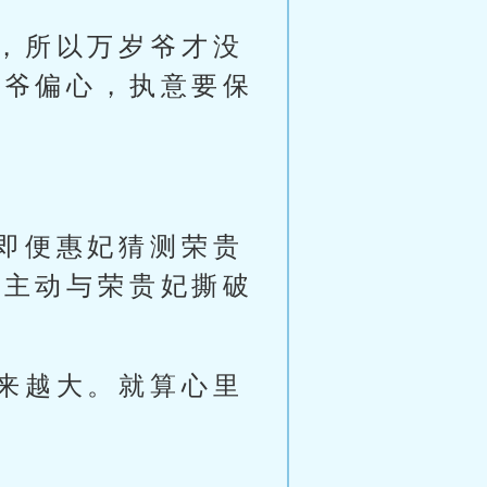
，所以万岁爷才没
岁爷偏心，执意要保
即便惠妃猜测荣贵
妃主动与荣贵妃撕破
来越大。就算心里