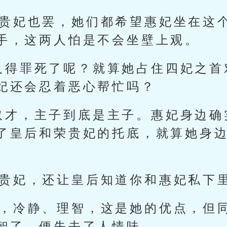
荣贵妃也罢，她们都希望惠妃坐在这
手，这两人怕是不会坐壁上观。
人得罪死了呢？就算她占住四妃之首
妃还会忍着恶心帮忙吗？
奴才，主子到底是主子。惠妃身边确
了皇后和荣贵妃的托底，就算她身
荣贵妃，还让皇后知道你和惠妃私下
啊，冷静、理智，这是她的优点，但
智了，便失去了人情味。