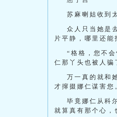
苏麻喇姑收到
众人只当她是
片平静，哪里还能
“格格，您不
仁那丫头也被人骗
万一真的就和
才撺掇娜仁谋害您
毕竟娜仁从科
就算真有那个心，