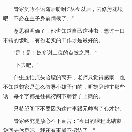
管家沉吟不语随后吩咐:“从今以后，去修剪花坛
吧，不必在主子身前伺候了。”
意思很明确了，他也知道自己这种虫，想讨一口
不错的饭吃，有份老实的工作才是最好的。
“是！是！奴多谢二位的点拨之恩。”
“下去吧。”
仆虫连忙点头哈腰的离开，老师只觉得感慨，也
不知道鹤家是怎么教导小雄子们的，听鹤辞雄主那些
话，每个字都是往鹤衍阁下肺管子上戳的。
只希望阁下不要因为这件事跟元帅离了心才好。
管家终究是放心不下直言：“今日的课程此结束，
您回去休息吧，我还有事就不招待了。”