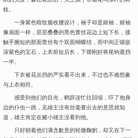
枝。
一身紫色暗纹服收腰设计，袖子却是姬袖，姬袖
像扇面一样，层层叠叠的黑色蕾丝花边上短下长，接
触手腕短的那面蕾丝有个双面蝴蝶结，而中间正镶嵌
深紫色的宝石，上衣前短后长，下摆刚好将尾钩遮挡
一半。
下衣被花丛挡的严实看不出来，不过也不难想象
与上衣相符。
感受到他们的目光，鹤辞连忙往回缩，吓了他身
边的仆虫一跳，见雄主没有丝毫要出去的意思就知
道，雄主肯定在赌小雄主没看到他。
只好朝着他们满含歉意的轻微鞠躬，却又在下一