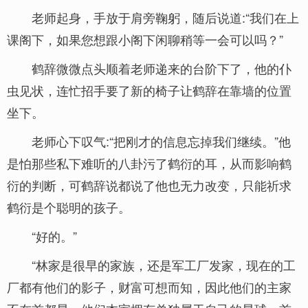
老师起身，手放于肩旁鞠躬，随后说道:“我们在上
课阁下，如果您想跟小阁下闲聊稍等一会可以吗？”
鹤辞微微点头顺着老师递来的台阶下了，他的仆
虫见状，连忙招手要了新的椅子让鹤辞在靠墙的位置
坐下。
老师心下叹气:“把刚才的信息忘掉我们继续。”他
是怕那些私下难听的八卦污了鹤衍的耳，从而影响鹤
衍的判断，可鹤辞说都说了他也无力改变，只能祈求
鹤衍是个聪明的孩子。
“好的。”
“林家是很早的家族，还是军工厂发家，现在的工
厂都有他们的影子，财富可想而知，因此他们的主家