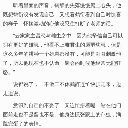
听着里面的声音，鹤辞的失落慢慢爬上心头，他
既想鹤衍没有发现自己，又想看鹤衍看到自己时惊喜
的样子，怀揣激动的心他没忍住打断了老师的话。
“云家家主留恋与雌虫之中，因为他坚信自己可以
拥有更好的雄崽，他看不上雌君生的孱弱幼崽，但是
这么多年的耕种一个雄崽都没有，可能是哥哥刺激他
了，所以他现在也不认命，聚会的时候他经常无能狂
怒。”
说都说了，一不做二不休鹤辞连忙快步走来，边
走边说。
意识到自己的不妥了，又连忙捂着嘴，站在他们
面前走也不是留也不是。他身边慌张跟上的仆虫，满
脸完蛋了的表情。