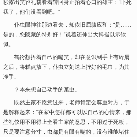
秒露出笑容礼貌看着转回身正拍着心口的雄主：“吓死
我了，他们没看到吧。”
仆虫眼神往那边看去，却依旧屈膝应和：“是……
是的，您隐藏的特别好！”说着还伸出大拇指以示钦
佩。
鹤衍想捂着自己的嘴笑，却在意识到手上有碎屑
之后，将糕点放下，仆虫立刻送上拧好的毛巾，为其
净手。
？本来想自己动手的某虫。
既然主家不愿意过来，老师肯定会尊重对方，于
是解释起来：“在家中怎样都可以以自己的心情来，那
些礼仪用不用得上全看主家的意思，不用过于死板，
只是要注意分寸，虫都是有眼有嘴的，没有谁能堵住