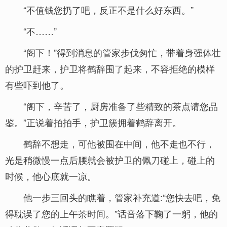
“不值钱您扔了吧，反正不是什么好东西。”
“不……”
“阁下！”得到消息的管家步伐匆忙，带着身强体壮
的护卫赶来，护卫将鹤辞围了起来，不容拒绝的模样
有些吓到他了。
“阁下，辛苦了，厨房准备了些精致的茶点请您品
鉴。”正说着拍拍手，护卫簇拥着鹤辞离开。
鹤辞不想走，可他被围在中间，他不走也不行，
光是稍微慢一点后腰就会被护卫的佩刀碰上，碰上的
时候，他心底就一凉。
他一步三回头的瞧着，管家补充道:“您快去吧，免
得耽误了您的上午茶时间。”话音落下鞠了一躬，他的