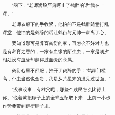
“阁下！”老师满脸严肃呵止了鹤辞的话“我在上
课。”
老师衣服下的手收紧，他怕的不是鹤辞随意打乱
课堂，他怕的是鹤辞的话让鹤衍与元帅一家离了心。
要知道那可是养育鹤衍的家，再怎么不好对方也
是有养育之恩的，一家有血缘的陌生虫，一家是朝夕
相处没有血缘却越得过血缘的亲属。
鹤衍心里不舒服，推开了鹤辞的手：“鹤家门槛
高，仆虫当然也金贵，我是从荒星来的没见过世面。”
“没事没事，有雄父呢，那些个贱民怎么比得上
你。”说着就把脖子上的金蝉玉坠取下来，上前一小步
作势要带到鹤衍脖子里。