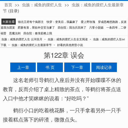
首页
>>
虫族：咸鱼的摆烂人生
>>
虫族：咸鱼的摆烂人生最新章
云河挂月
节
(目录)
大家在看
镇北王府有个疯郡主
快穿：变美后，我赢麻了
爱上野玫瑰
穿成恶雌想跑路，反派
逼我当团宠
肥妻有喜，禁欲外交官当爹了
四合院：我当兵回来了
六零小甜媳
一条四爷，二饼
福晋
恶魔法则
四合院：秦淮茹赖上我
-
-
虫族：咸鱼的摆烂人生 云河挂月
虫族：咸鱼的摆烂人生全文阅读
虫族：咸鱼的摆烂人生txt
-
-
下载
虫族：咸鱼的摆烂人生最新章节
好看的其他类型小说
第122章 误会
上一章
书 页
下一章
阅读记录
这名老师引导鹤衍入座后并没有开始喋喋不休的
教育，反而介绍了桌上精致的茶点，等鹤衍将茶点送
入口中他才笑眯眯的说着：“好吃吗？”
鹤衍小口的吃着桃花酥，一只手拿着另外一只手
接着糕点落下的碎渣，微微点头。