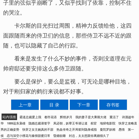
子里的弦似乎崩断了，又似乎找到了依靠，控制不住
的哭泣。
卡尔斯的目光扫过周围，精神力反馈给他，这四
面跟随而来的侍卫们的信息，那些侍卫不远不近的跟
随，也可以隐藏了自己的行踪。
看来是发生了什么不妙的事件，否则没道理在元
帅府邸还要安排这么多侍卫跟随。
要么是保护，要么是监视，可无论是哪种目地，
对于刚归家的鹤衍来说都不好事。
上一章
目 录
下一章
存书签
站内强推
霸道总裁爱上我
都市花语
辉煌岁月
我的妻子是大乘期大佬
重活了
诗酒趁年
华
1889远东枭雄
隐婚总裁请签字
凤还朝，妖孽王爷请让道
权宦
地狱电影院
快穿之攻略直
男的正确姿势
快穿之女主她真的不甜
热血传奇之开局签到隐身戒指
曼陀罗妖精
愚情
第一
侯
恋与深空小狸花与秦彻甜蜜日常
昏婚欲睡
封总，太太想跟你离婚很久了