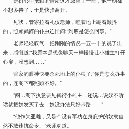
鹤衍心中抵触的情绪这才减轻了一些，他一刻都
不想多待了，于是快步离开。
见状，管家拉着礼仪老师，瞧着地上跪着颤抖
的，照顾鹤辞的仆虫连忙问:“到底是怎么回事。”
老师轻轻叹气，把刚刚的情况一五一十的说了出
来，感慨道:“我原本是想像聊天一样慢慢让小雄主打开
心扉，没想到……”
管家的眼神快要杀死地上的仆虫了:“你是怎么办事
的，连阁下都照顾不好。”
“阁…阁下执意要见鹤衍小雄主，还说…说奴不听
话就把奴发买了去，奴没办法只好带路……”
“他作为亚雌，又是个没有军功在身庇护的奴隶自
然不敢违抗命令。”老师劝道。