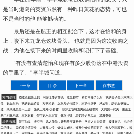
是当时港岛的英资虽然有一种昨日黄花的态势，可也
不是当时的他 能够撼动的。
最后还是在船王的相互配合下，这才在怡和的身
上，咬下来九龙仓这块骨头。 也就是因为这次收购之
战，为他在接下来的时间里收购和记打下了基础。
“有没有查清楚怡和现在有多少股份落在中港投资
的手里了。” 李半城问道。
上一章
目 录
下一章
存书签
站内强推
霸道总裁爱上我
网游之修罗传说
红尘都市
和竹马睡了以后
我的妻子是大乘期大
佬
极品后妈
我的极品娇妻
万事如易
反派儿子你跪下，妈求你点事
凤还朝，妖孽王爷请让
道
娘娘她总是不上进
谍战上海滩(伪装者)
快穿之攻略直男的正确姿势
大周第一武夫
重生之
豪门刷脸系统
男欢女爱
都市极乐后后宫
春深日暖
黑驴蹄子专卖店
渔港春夜
经典收藏
聚宝仙盆
虚空塔
凡人修仙，开局看守废丹房
网游之血御天策
渡仙玄记
桃运特
工俏佳人
灵蛇转世镇百怪
大齐魔人传
做饭太好吃，被整个修仙界团宠了
夫人孕肚藏不住，禁
欲总裁找上门
海军曙光
青梅竹马但嘴硬
重返1987
凤命凰谋
爱一场
富贵美人
种田之娶个