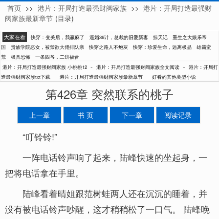
首页
>>
港片：开局打造最强财阀家族
>>
港片：开局打造最强财
小桃桃12
阀家族最新章节
(目录)
大家在看
快穿：变美后，我赢麻了
逼婚36计，总裁的旧爱新妻
掠天记
重生之大娱乐帝
国
贵族学院恶女，被禁欲大佬排队亲
快穿之路人不炮灰
快穿：珍爱生命，远离极品
雄霸蛮
荒
极具恐怖
一条四爷，二饼福晋
-
-
港片：开局打造最强财阀家族 小桃桃12
港片：开局打造最强财阀家族全文阅读
港片：开局打
-
-
造最强财阀家族txt下载
港片：开局打造最强财阀家族最新章节
好看的其他类型小说
第426章 突然联系的桃子
上一章
书 页
下一章
阅读记录
“叮铃铃!”
一阵电话铃声响了起来，陆峰快速的坐起身，一
把将电话拿在手里。
陆峰看着晴姐跟范树蛙两人还在沉沉的睡着，并
没有被电话铃声吵醒，这才稍稍松了一口气。 陆峰晚