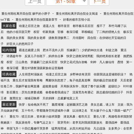
上一页
第1 - 50章
下一页
-
-
重生何雨柱离开四合院 躺平的小胖子
重生何雨柱离开四合院全文阅读
重生何雨柱离开四合院
-
-
txt下载
重生何雨柱离开四合院最新章节
好看的都市言情小说
大家在看
动漫之后宫之旅
逍遥人生
都市皇宫
都市极乐后后宫
瘦不了
和竹马睡了以
后
他的小祖宗甜又野
权宦
邻家美姨
官梯
春深日暖
草根崛起
丁二狗的猎艳人生
极乐宝
典
我的美女房客
我的美女老师
拯救美强惨男二
月待圆时
四合院：在供销社开宝箱的日
子
奸臣夫人的悠闲日子
站内强推
霸道总裁爱上我
肥水不流外人田
拒嫁豪门：少奶奶99次出逃
剑徒之路
重活
了
诗酒趁年华
反派儿子你跪下，妈求你点事
快穿之拯救深情男配
我的绝美校长老婆
挑肥拣
瘦
权宦
江山美色
穿越豪门之娱乐后宫
快穿之花式洗白攻略
剑种
凡人修仙传
愚情
第一
侯
春深日暖
重生97拯救顶级家族命运登巅峰
经典收藏
人生得意时须纵欢
动漫之后宫之旅
乡野神农有灵田
你跟我说这是辅助职业？
艳
福不浅
重生后才发现我有青梅
鹰酱快别忽悠了，兔子他是真造啊
我的极品空姐老婆
天后老婆
狂卷工作，我躺平被全网直播
超能黄金瞳
开局扮演东华，我渣了整个娱乐圈
超级狂少
叶叶缠
绵
影后重生：厉先生撩妻成瘾
偷着偷着我成仙了
流落荒岛奇遇记
跟总裁假结婚的日子
抖音
王者
腹黑狂女：倾城召唤师
天价妈咪：总裁爹地宠上天
最近更新
快穿：短命炮灰不死了
颖星璀璨：赵丽颖演艺之路
美女总裁，请上车
文娱：我为
天仙妹妹护航
五十年代：带着随身空间进城奔小康
以法律之名
军火贩子什么鬼？我就一破产厂
长！
重生70：猎王归来，资本家小姐求我娶
潜龙风暴：都市兵王
重生八零，再婚母亲求我割肾
救她孩！
我反派他哥，专薅气运之女！
双穿亮剑：老李见到我就双眼放光
最强战神
最强战
神
举国飞升！十四亿魔修吓哭异界
猛男闯莞城，从四大村姑开始
凡尘战场
女多男少：全世界