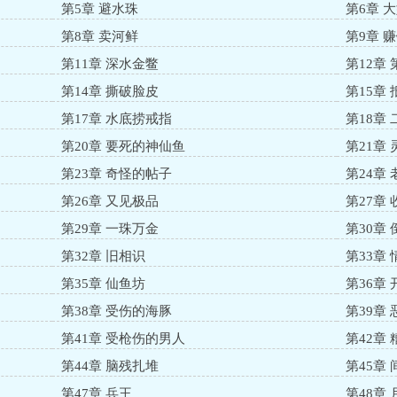
第5章 避水珠
第6章 
第8章 卖河鲜
第9章 
第11章 深水金鳖
第12章
第14章 撕破脸皮
第15章 
第17章 水底捞戒指
第18章
第20章 要死的神仙鱼
第21章
第23章 奇怪的帖子
第24章
第26章 又见极品
第27章
第29章 一珠万金
第30章
第32章 旧相识
第33章 
第35章 仙鱼坊
第36章
第38章 受伤的海豚
第39章
第41章 受枪伤的男人
第42章
第44章 脑残扎堆
第45章
第47章 兵王
第48章