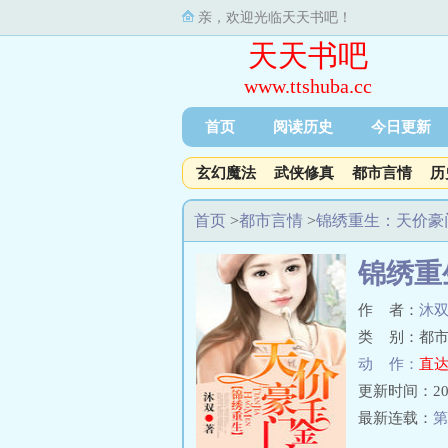
亲，欢迎光临天天书吧！
天天书吧
www.ttshuba.cc
首页
阅读历史
今日更新
玄幻魔法
武侠修真
都市言情
历
首页
>
都市言情
>
锦绣重生：天价豪
锦绣重
作 者：
沐
类 别：都市
动 作：
直达
更新时间：2024-
最新连载：
第