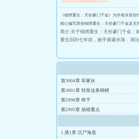
《锦绣重生：天价豪门千金》为作者沐双创
精心编写原创锦绣重生：天价豪门千金及无弹
简介:关于锦绣重生：天价豪门千金：
重生回到七年前，她手握避水珠，湖
片天。在阴谋还未开始之前，步步为
门！已有百万字完本作品《重生悠闲
第3004章 坏家伙
第3001章 转发这条锦鲤
第2998章 终于
第2995章 搞错重点
1.第1章 沉尸海底