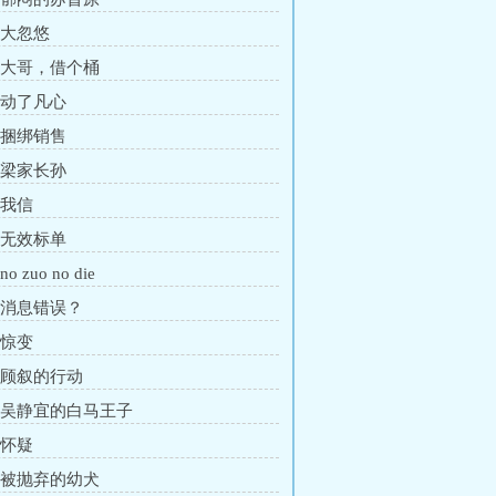
 大忽悠
章 大哥，借个桶
章 动了凡心
章 捆绑销售
章 梁家长孙
 我信
章 无效标单
o zuo no die
章 消息错误？
 惊变
章 顾叙的行动
章 吴静宜的白马王子
 怀疑
章 被抛弃的幼犬