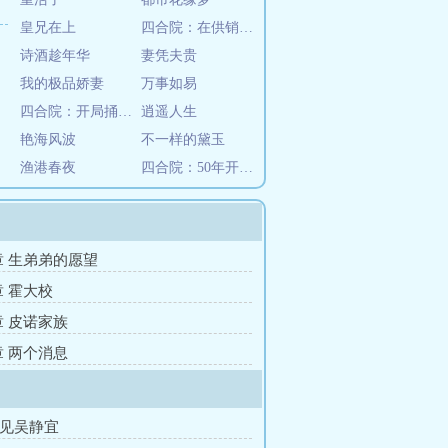
皇兄在上
四合院：在供销社开宝箱的日子
诗酒趁年华
妻凭夫贵
我的极品娇妻
万事如易
四合院：开局捅娄子，抓捕傻柱
逍遥人生
艳海风波
不一样的黛玉
渔港春夜
四合院：50年开局，开局倒腾鱼
2章 生弟弟的愿望
章 霍大校
章 皮诺家族
章 两个消息
再见吴静宜