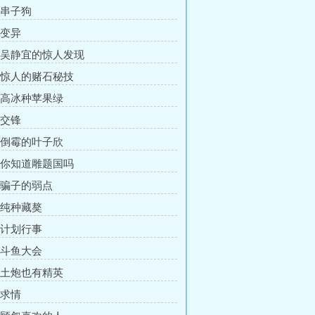
 串子狗
 变异
章 吴静宜的惊人发现
章 惊人的赌石秘技
章 高冰种苹果绿
 交锋
章 倒霉的叶子欣
章 你知道雕题国吗
章 骗子的弱点
章 纯种藏獒
章 计划行事
章 斗鱼大会
章 土炮也有精英
 求情