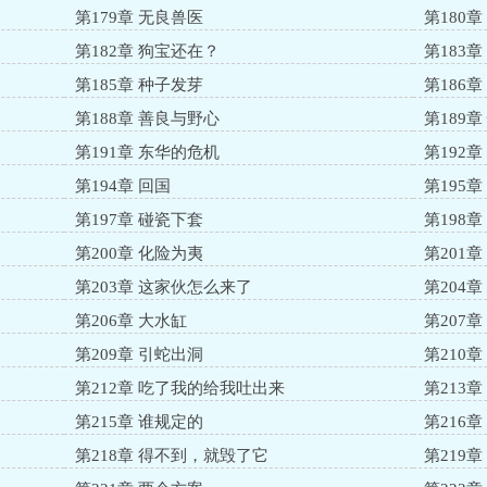
第179章 无良兽医
第180章
第182章 狗宝还在？
第183章
第185章 种子发芽
第186
第188章 善良与野心
第189
第191章 东华的危机
第192
第194章 回国
第195章
第197章 碰瓷下套
第198
第200章 化险为夷
第201
第203章 这家伙怎么来了
第204
第206章 大水缸
第207
第209章 引蛇出洞
第210
第212章 吃了我的给我吐出来
第213
第215章 谁规定的
第216
第218章 得不到，就毁了它
第219章