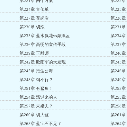
第221章 两个方案
第222
第224章 宣传单
第225
第227章 花岗岩
第228章
第230章 切涨
第231章
第233章 蓝水飘花vs海洋蓝
第234章
第236章 高明的宣传手段
第237
第239章 玉雕师
第240章
第242章 欧阳军的大发现
第243
第245章 抵达公海
第246章
第248章 饵不行？
第249
第251章 有鲨鱼！
第252
第254章 漂过来的人
第255
第257章 未婚夫？
第258
第260章 切大缸
第261
第263章 蓝宝石不见了
第264