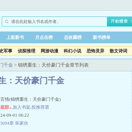
上架新书
月点击榜
总收藏榜
新书榜单
史军事
侦探推理
网游动漫
科幻小说
恐怖灵异
散文诗词
门千金
> 锦绣重生：天价豪门千金章节列表
生：天价豪门千金
双
言情(锦绣重生：天价豪门千金)
底部↓
,
加入书架
,
投推荐票
09-01 06:22
3004章 坏家伙