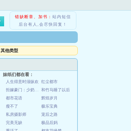
错缺断章、加书：
站内短信
后台有人,会尽快回复！
其他类型
妹纸们都在看：
人生得意时须纵欢
红尘都市
拒嫁豪门：少奶奶99次出逃
和竹马睡了以后
都市花语
辉煌岁月
瘦不了
极乐宝典
私房摄影师
宠后之路
完美无缺
极品后妈
重活了
都市花缘梦