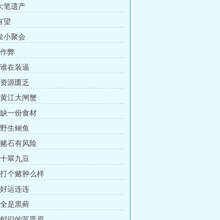
 大笔遗产
有望
 发小聚会
 作弊
章 谁在装逼
章 资源匮乏
章 黄江大闸蟹
章 缺一份食材
章 野生鲥鱼
章 赌石有风险
章 十翠九豆
章 打个赌肿么样
章 好运连连
章 全是黒藓
章 郁闷的苏晋原