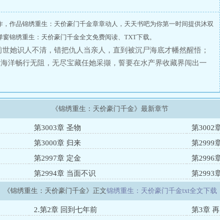
作，作品锦绣重生：天价豪门千金章章动人，天天书吧为你第一时间提供沐双
窗锦绣重生：天价豪门千金全文免费阅读、TXT下载。
前世她识人不清，错把仇人当亲人，直到被沉尸海底才幡然醒悟；
泊海洋畅行无阻，无尽宝藏任她采撷，誓要在水产界收藏界闯出一
营，前尘往事她要一一清算，豪门千金算什么，她就是最大的豪
小地主》，请大家放心跳坑。
《锦绣重生：天价豪门千金》最新章节
第3003章 圣物
第300
第3000章 归来
第2999
第2997章 定金
第2996
第2994章 当面不识
第2993
《锦绣重生：天价豪门千金》正文
锦绣重生：天价豪门千金txt全文下载
2.第2章 回到七年前
第3章 