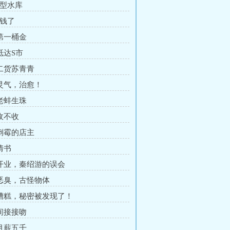
大型水库
赚钱了
 第一桶金
抵达S市
 二货苏青青
 灵气，治愈！
 老蚌生珠
 收不收
 倒霉的店主
情书
 开业，秦绍游的误会
 恶臭，古怪物体
 糟糕，秘密被发现了！
 间接接吻
 月薪五千