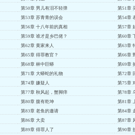
第50章 男儿有泪不轻弹
第51章
第53章 苏青青的误会
第54章
第56章 十八年前的真相
第57章 
第59章 谁才是乡巴佬？
第60章
第62章 黄家来人
第63章
第65章 得罪教官？
第66章 
第68章 林中巨蟒
第69章
第71章 大蟒蛇的礼物
第72章
第74章 嫌疑人
第75章 
第77章 秋风起，蟹脚痒
第78章 
第80章 腹有乾坤
第81章
第83章 老鱼的邀请
第84章
第86章 大卖
第87章
第89章 得罪人了
第90章 