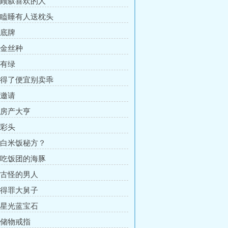
章 顾叙喜欢的人
章 瞌睡有人送枕头
 底牌
 金丝种
 有绿
章 得了便宜别卖乖
 邀请
章 房产大亨
 彩头
章 白米饭秘方？
章 吃饭团的海豚
章 古怪的男人
章 得罪大舅子
章 星光蓝宝石
章 储物戒指