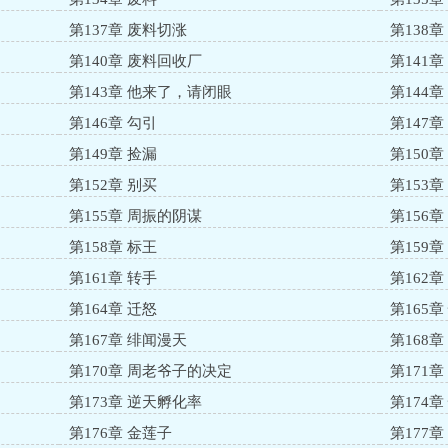
第137章 废料切涨
第138章
第140章 废料回收厂
第141
第143章 他来了，请闭眼
第144
第146章 勾引
第147
第149章 捡漏
第150
第152章 别买
第153章
第155章 周振的阴谋
第156
第158章 标王
第159章 n
第161章 转手
第162
第164章 迁怒
第165章
第167章 绯闻漫天
第168
第170章 周老爷子的决定
第171
第173章 逆天孵化率
第174章
第176章 金莲子
第177