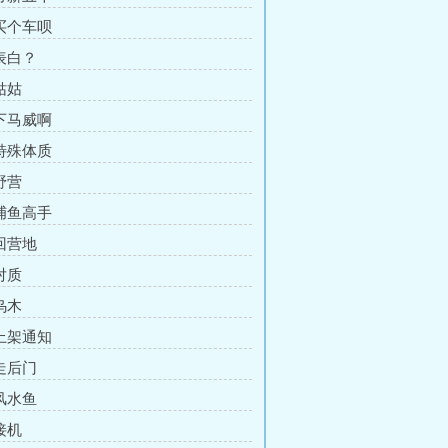
 买个车呗
 表白？
姑姑
 下马威啊
 特殊体质
野营
 捕鱼高手
 回营地
对质
乌木
 上架通知
 走后门
 风水鱼
接机