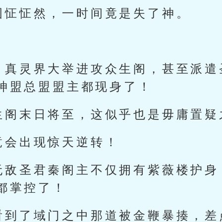
图怔怔然，一时间竟是失了神。
，真灵界大举进攻众生阁，甚至派遣
神盟总盟盟主都现身了！
生阁末日将至，这似乎也是毋庸置疑
竟会出现惊天逆转！
无敌圣君秦阁主不仅拥有紫薇楼护身
都掌控了！
看到了域门之中那道被金鞭暴揍，差