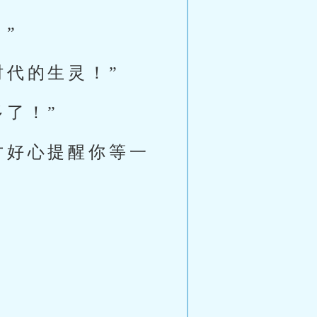
”
时代的生灵！”
了！”
才好心提醒你等一