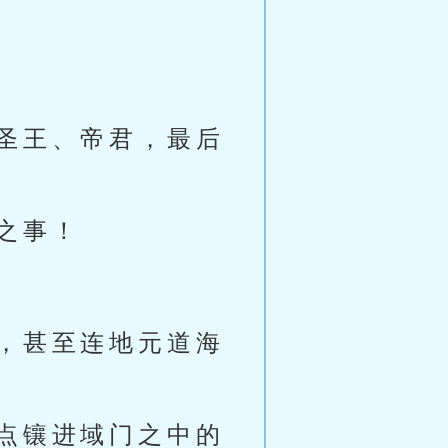
圣王、帝君，最后
之事！
，甚至连地元道海
点镶进域门之中的