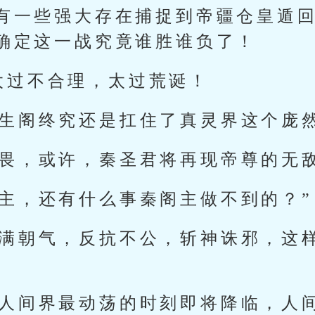
有一些强大存在捕捉到帝疆仓皇遁
确定这一战究竟谁胜谁负了！
太过不合理，太过荒诞！
众生阁终究还是扛住了真灵界这个庞
可畏，或许，秦圣君将再现帝尊的无敌
为主，还有什么事秦阁主做不到的？”
充满朝气，反抗不公，斩神诛邪，这
，人间界最动荡的时刻即将降临，人