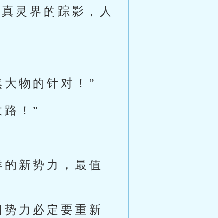
回真灵界的踪影，人
然大物的针对！”
路！”
样的新势力，最值
间势力必定要重新