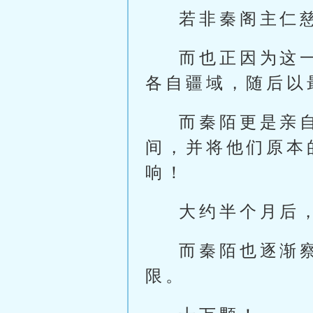
若非秦阁主仁
而也正因为这
各自疆域，随后以
而秦陌更是亲
间，并将他们原本
响！
大约半个月后
而秦陌也逐渐
限。