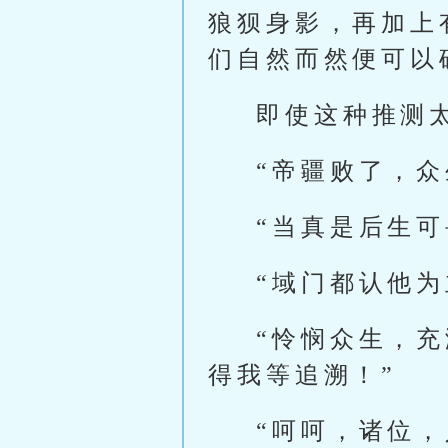
狼狈身影，再加上
们自然而然便可以
即使这种推测
“帝疆败了，
“当真是后生
“域门都认他
“怜悯众生，
得我等追溯！”
“呵呵，诸位