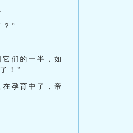
。
？”
到它们的一半，如
了！”
又在孕育中了，帝