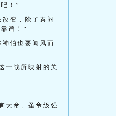
吧！”
法改变，除了秦阁
靠谱！”
邪神怕也要闻风而
这一战所映射的关
有大帝、圣帝级强