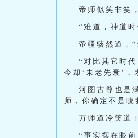
帝师似笑非笑
“难道，神道
帝疆骇然道，“
“对比其它时
今却‘未老先衰’
河图古尊也是
师，你确定不是唬
万师道冷笑道：
“事实摆在眼前