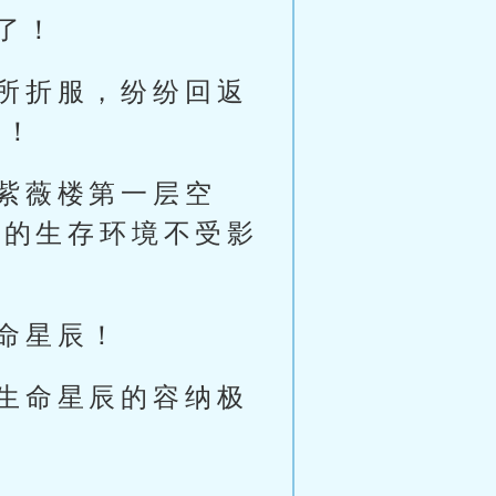
了！
所折服，纷纷回返
阁！
紫薇楼第一层空
们的生存环境不受影
命星辰！
生命星辰的容纳极