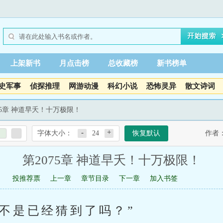
上架新书
月点击榜
总收藏榜
新书榜单
史军事
侦探推理
网游动漫
科幻小说
恐怖灵异
散文诗词
075章 神道早夭！十万极限！
-
+
字体大小：
24
恢复默认
作者
第2075章 神道早夭！十万极限！
投推荐票
上一章
章节目录
下一章
加入书签
不是已经猜到了吗？”