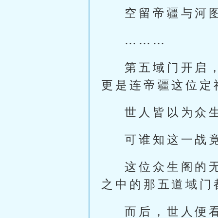
空留帝疆与河
………
第五域门开启
更是连帝疆这位定
世人皆以为众
可谁知这一战
这位众生阁的
之中的那五道域门
而后，世人便