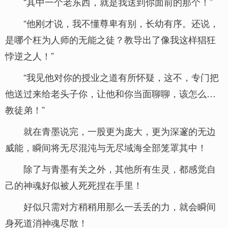
“其中一个老东西，就是我送到你面前的那个！”
“他刚才说，我不懂尊卑有别，长幼有序。还说，
是哪个枉为人师的无能之徒？教导出了像我这样猖狂
悖逆之人！”
“我见他对你的授业之道有所怀疑，这不，专门把
他送过来给老头子你，让他和你当面聊聊，该怎么…
教徒弟！”
就在青墨说完，一股更为庞大，更为深邃的无边
威能，瞬间将无尽混沌与无尽域海全部笼罩其中！
除了与青墨有关之外，其他所有生灵，都感觉自
己的神魂好似被人死死捏在手里！
好似只需对方稍稍用那么一丢丢的力，就会瞬间
身死道消神魂尽散！