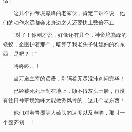
话！
这几个神帝境巅峰的老家伙，肯定二话不说，他
们的动作永远都会比身边之人还要快上数倍不止！
“对了！你刚才说，好像还有几个，神帝境巅峰的
蝼蚁，企图护着那个，暗算了我老头子徒媳妇的狗东
西，是吧？！”
咚咚咚…！
当万道主宰的话语，刚隔着无尽混沌询问完毕！
已经被死死压制在地上，顾不得灰头土脸，再没
有往日神帝境巅峰大能做派风骨的，这几个老东西！
他们对着青墨等人磕头的速度以及声响，那叫一
个整齐划一！