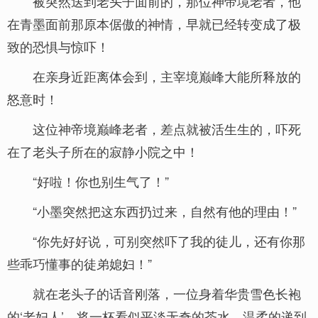
被突然送到老头子面前的，那位神帝境老者，他
在青墨面前那原本倨傲的神情，早就已经转变成了极
致的恐惧与惊吓！
在亲身近距离体会到，主宰境巅峰大能所释放的
怒意时！
这位神帝境巅峰老者，差点就被活生生的，吓死
在了老头子所在的寂静小院之中！
“好啦！你也别生气了！”
“小墨突然把这东西扔过来，自然有他的理由！”
“你先好好说，可别突然吓了我的徒儿，还有你那
些乖巧懂事的徒弟媳妇！”
就在老头子的话音刚落，一位身着华贵雪色长袍
的‘老妇人’，将一杯看似平淡无奇的茶水，温柔的递到