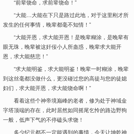
“前辈饶命，求前辈饶命！”
“大能…大能在下只是路过此地，对于这里刚才所
发生的任何事情，晚辈都毫不知情！”
“大能开恩，求大能开恩！是晚辈糊涂，是晚辈有
眼无珠，晚辈被这奸佞小人所蛊惑，晚辈求大能开
恩，求大能慈悲！”
“求大能明鉴，求大能明鉴！晚辈一时糊涂，晚辈
到这丝毫都没做什么，更没碰过您的高徒与您的徒媳
妇们，求大能开恩，求大能饶命啊！”
看着这些个神帝境巅峰的老者，修为处于神域金
字塔顶端的存在，此时居然如同摇尾乞怜的路边野狗
一般，低声下气的不停磕头求饶！
多少纪元都不一定能遇到的事情，今天让坤乾神