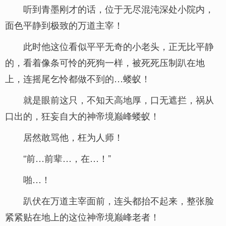
听到青墨刚才的话，位于无尽混沌深处小院内，
面色平静到极致的万道主宰！
此时他这位看似平平无奇的小老头，正无比平静
的，看着像条可怜的死狗一样，被死死压制趴在地
上，连摇尾乞怜都做不到的…蝼蚁！
就是眼前这只，不知天高地厚，口无遮拦，祸从
口出的，狂妄自大的神帝境巅峰蝼蚁！
居然敢骂他，枉为人师！
“前…前辈…，在…！”
啪…！
趴伏在万道主宰面前，连头都抬不起来，整张脸
紧紧贴在地上的这位神帝境巅峰老者！