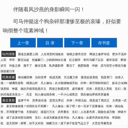
伴随着风沙燕的身影瞬间一闪！
司马仲懿这个狗杂碎那凄惨至极的哀嚎，好似要
响彻整个琉素神域！
上一章
目 录
下一章
存书签
站内强推
霸道总裁爱上我
人生得意时须纵欢
福艳之都市后宫
网游之修罗传说
肥水不流外
人田
琴帝
聚宝仙盆
拒嫁豪门：少奶奶99次出逃
红尘都市
和竹马睡了以后
都市花语
辉煌
岁月
剑徒之路
瘦不了
极乐宝典
私房摄影师
重活了
挑肥拣瘦
伴娘
恋与深空小狸花与秦
彻甜蜜日常
经典收藏
移动藏经阁
玩转异界
机战无限
天泣魔刀录
最强反派系统
我是掌门
凶兽入
侵：一键属性提取
桃源山村
凡人修仙：从大能储物戒开始
封神：请尽情吩咐妲己
娱乐之QQ牧
场系统
神墓
疯狂升级系统易天云
西游之制霸洪荒
虚空极变
武侠：邪恶圣人系统
玄幻：我
的武魂是东皇太一
无玄
别人修仙我杀猪，一不小心成禁忌
我在修仙界猎杀穿越者
最近更新
盗梦千年
异界游乐场
蛮荒古界记
封神：拜师元始，我竟成了周武王
大周第一武
夫
废灵根修炼慢？但我长生不死啊！
凡人修仙：疯了吧！你一百岁了还要修仙
剑来：谪仙临
世，开局娶妻宁姚
天骄战纪
逍遥行万古
武帝重生
玄幻：人在废丹房，我能合成万物
神级卡
徒
成了反派却想当舔狗
玄幻：从成为家族灵兽开始
凡人修仙：从废丹房杂役开始
帝国权
杖
逆天邪神：师尊，你不太对劲
独断万古！座下弟子皆是气运之子
大荒玄穹彝荒录