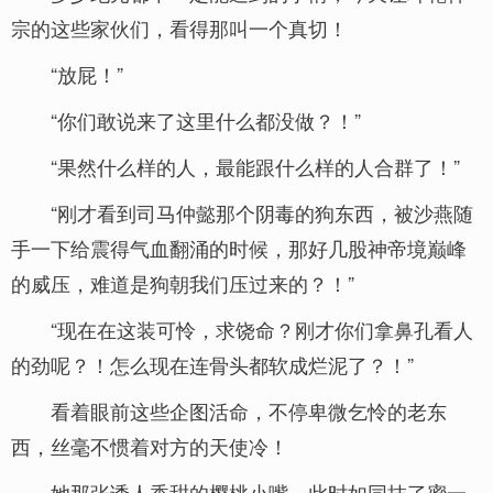
宗的这些家伙们，看得那叫一个真切！
“放屁！”
“你们敢说来了这里什么都没做？！”
“果然什么样的人，最能跟什么样的人合群了！”
“刚才看到司马仲懿那个阴毒的狗东西，被沙燕随
手一下给震得气血翻涌的时候，那好几股神帝境巅峰
的威压，难道是狗朝我们压过来的？！”
“现在在这装可怜，求饶命？刚才你们拿鼻孔看人
的劲呢？！怎么现在连骨头都软成烂泥了？！”
看着眼前这些企图活命，不停卑微乞怜的老东
西，丝毫不惯着对方的天使冷！
她那张诱人香甜的樱桃小嘴，此时如同抹了蜜一