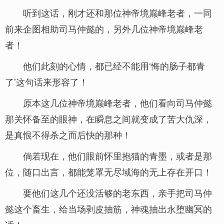
听到这话，刚才还和那位神帝境巅峰老者，一同
前来企图相助司马仲懿的，另外几位神帝境巅峰老
者！
他们此刻的心情，都已经不能用‘悔的肠子都青
了’这句话来形容了！
原本这几位神帝境巅峰老者，他们看向司马仲懿
那关怀备至的眼神，在瞬息之间就变成了苦大仇深，
是真恨不得杀之而后快的那种！
倘若现在，他们眼前怀里抱猫的青墨，或者是那
位，随口出言，都能笼罩无尽域海的无上存在开口！
要他们这几个还没活够的老东西，亲手把司马仲
懿这个畜生，给当场剥皮抽筋，神魂抽出永堕幽冥的