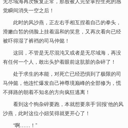
无尽域海再次恢复正常，那股被人完全掌控生死的感
觉瞬间消失一空之后！
此时的风沙燕，正左右手相互捏着自己的拳头，
滑嫩白皙的俏脸上挂着温和的笑意，又再次看向已经
被吓得湿了裤裆的司马仲懿！
这回，不管是无尽混沌又或者是无尽域海，再没
有任何一个人，敢出头护着眼前这肮脏的杂碎了！
处于求生的本能，对死亡已经恐惧到了极限的司
马仲懿，他连忙爆发自己神尊境巅峰的全部修为，慌
不择路的朝着不知名的方向疯狂逃离！
看到这个狗杂碎要跑，本就想要亲手‘回报’他的风
沙燕，此时这位小妞笑得就更开心了！
“啊……！”