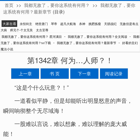
首页
>>
我都无敌了，要你这系统有何用？
>>
我都无敌了，要你
星河满目
这系统有何用？最新章节
(目录)
大家在看
永恒剑主
绝世唐门
琴帝
超凡大航海
杀神
挑肥拣瘦
天骄战纪
无敌但是有点
大病
师兄个-个太无良
太古至尊
-
-
我都无敌了，要你这系统有何用？ 星河满目
我都无敌了，要你这系统有何用？全文阅读
我都
-
-
无敌了，要你这系统有何用？txt下载
我都无敌了，要你这系统有何用？最新章节
好看的玄幻
魔法小说
第1342章 何为…人师？！
上一章
书 页
下一章
阅读记录
“这是个什么玩意？！”
一道看似平静，但是却能听出明显怒意的声音，
瞬间响彻整个无尽域海！
一股难以言说，难以想象，难以理解的庞大威
能！