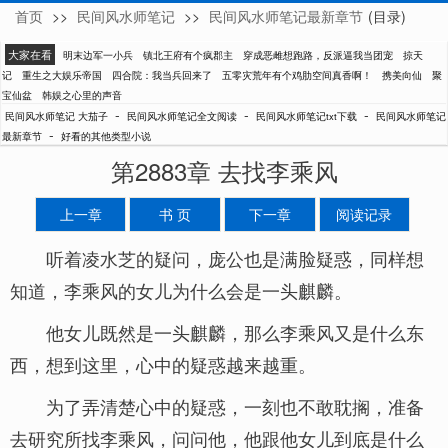
首页
>>
民间风水师笔记
>>
民间风水师笔记最新章节
(目录)
大茄子
大家在看
明末边军一小兵
镇北王府有个疯郡主
穿成恶雌想跑路，反派逼我当团宠
掠天
记
重生之大娱乐帝国
四合院：我当兵回来了
五零灾荒年有个鸡肋空间真香啊！
携美向仙
聚
宝仙盆
韩娱之心里的声音
-
-
-
民间风水师笔记 大茄子
民间风水师笔记全文阅读
民间风水师笔记txt下载
民间风水师笔记
-
最新章节
好看的其他类型小说
第2883章 去找李乘风
上一章
书 页
下一章
阅读记录
听着凌水芝的疑问，庞公也是满脸疑惑，同样想
知道，李乘风的女儿为什么会是一头麒麟。
他女儿既然是一头麒麟，那么李乘风又是什么东
西，想到这里，心中的疑惑越来越重。
为了弄清楚心中的疑惑，一刻也不敢耽搁，准备
去研究所找李乘风，问问他，他跟他女儿到底是什么