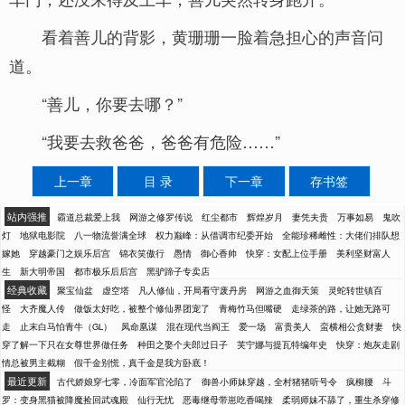
看着善儿的背影，黄珊珊一脸着急担心的声音问
道。
“善儿，你要去哪？”
“我要去救爸爸，爸爸有危险……”
上一章
目 录
下一章
存书签
站内强推
霸道总裁爱上我
网游之修罗传说
红尘都市
辉煌岁月
妻凭夫贵
万事如易
鬼吹
灯
地狱电影院
八一物流誉满全球
权力巅峰：从借调市纪委开始
全能珍稀雌性：大佬们排队想
嫁她
穿越豪门之娱乐后宫
锦衣笑傲行
愚情
御心香帅
快穿：女配上位手册
美利坚财富人
生
新大明帝国
都市极乐后后宫
黑驴蹄子专卖店
经典收藏
聚宝仙盆
虚空塔
凡人修仙，开局看守废丹房
网游之血御天策
灵蛇转世镇百
怪
大齐魔人传
做饭太好吃，被整个修仙界团宠了
青梅竹马但嘴硬
走绿茶的路，让她无路可
走
止末白马怕青牛（GL）
凤命凰谋
混在现代当阎王
爱一场
富贵美人
蛮横相公贪财妻
快
穿了解一下只在女尊世界做任务
种田之娶个夫郎过日子
芙宁娜与提瓦特编年史
快穿：炮灰走剧
情总被男主截糊
假千金别慌，真千金是我方卧底！
最近更新
古代娇娘穿七零，冷面军官沦陷了
御兽小师妹穿越，全村猪猪听号令
疯柳腰
斗
罗：变身黑猫被降魔捡回武魂殿
仙行无忧
恶毒继母带崽吃香喝辣
柔弱师妹不舔了，重生杀穿修