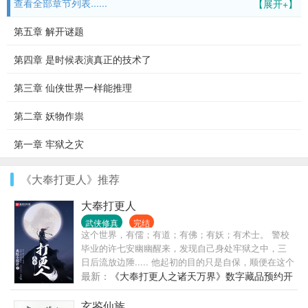
查看全部章节列表......
【展开+】
第五章 解开谜题
第四章 是时候表演真正的技术了
第三章 仙侠世界一样能推理
第二章 妖物作祟
第一章 牢狱之灾
《大奉打更人》推荐
大奉打更人
武侠修真
完结
这个世界，有儒；有道；有佛；有妖；有术士。 警校
毕业的许七安幽幽醒来，发现自己身处牢狱之中，三
日后流放边陲..... 他起初的目的只是自保，顺便在这个
没有人权的社会里当个富家翁悠闲度日。 ...... 多年
最新：
《大奉打更人之诸天万界》数字藏品预约开
后，许七安回首前尘，身后是早已逝去的敌人，以及
始啦！
累累白骨。 滚滚长江东逝水，浪花淘尽英雄，是非成
玄鉴仙族