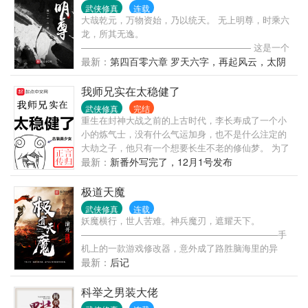
的开端，是从他将上一代武林十花的花魁沈雪柔给采
武侠修真
连载
了开始……
大哉乾元，万物资始，乃以统天。 无上明尊，时乘六
龙，所其无逸。
——————————————————— 这是一个
土着主角的穿越者老爷爷苏醒，金手指成精了的故
最新：
第四百零六章 罗天六字，再起风云，太阴
事。
仙女，祭神台现
我师兄实在太稳健了
武侠修真
完结
重生在封神大战之前的上古时代，李长寿成了一个小
小的炼气士，没有什么气运加身，也不是什么注定的
大劫之子，他只有一个想要长生不老的修仙梦。 为了
能在残酷的洪荒安身立命，他努力不沾因果，杀人必
最新：
新番外写完了，12月1号发布
扬其灰，凡事谋而后动，从不轻易步入危险之中。 藏
底牌，修遁术，炼丹毒，掌神通，不动稳如老狗，一
极道天魔
动石破天惊，动后悄声走人。 本来李长寿规划中，自
武侠修真
连载
己会一直躲在山中平安无事的修行成仙，直到有一
妖魔横行，世人苦难。神兵魔刃，遮耀天下。
年，他的老师父静极思动，又给他……收了个师妹回
——————————————————————手
来…… 【通一群（满·474095492），二群
机上的一款游戏修改器，意外成了路胜脑海里的异
（836797636）双开爆肝，轻松修仙！】
能。也成了他在这个黑暗乱世唯一的依靠。~~~~~~~
最新：
后记
欢迎加入企鹅群滚开书友群，群号码：331453690
科举之男装大佬