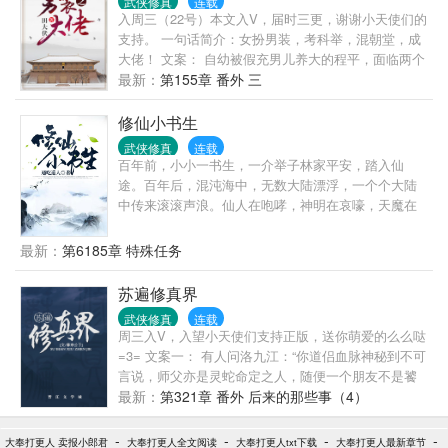
武侠修真
连载
入周三（22号）本文入V，届时三更，谢谢小天使们的
支持。 一句话简介：女扮男装，考科举，混朝堂，成
大佬！ 文案： 自幼被假充男儿养大的程平，面临两个
选择： 暴露真身，被随随便便找个挫男嫁了； 孤注一
最新：
第155章 番外 三
掷，考科举拿回人生自主权。 怎么选？ 那必须是后者
啊！ 但程平这科举朝堂路注定走得艰辛： 寒族出身
修仙小书生
——拼不了爹； 明经及第——非热门专业； 长相一般
武侠修真
连载
——魏晋遗留下来的“颜值即正义”于我何有哉？ 穿越
百年前，小小一书生，一介举子林家平安，踏入仙
金手指——微笑脸：我原来学的是英语专业…… 难？
途。百年后，混沌海中，无数大陆漂浮，一个个大陆
难当然是难的， 但当高居庙堂、紫袍玉带、从容指点
中传来滚滚声浪。仙人在咆哮，神明在哀嚎，天魔在
江山时， 程平觉得，再难也是值得的。 感情戏小剧
恸哭。这些强者的心中只有一个想法。林平安必须
场： 政事堂，程平偷懒假寐。 陆允明缓步走来，把大
死！
最新：
第6185章 特殊任务
氅给她搭在身上。 程平惊醒：“多谢陆相关心。” 陆允
明负手浅笑，“适才程相小睡，某突然想起一句北朝民
苏遍修真界
歌，‘雄兔脚扑朔，雌兔眼迷离’，不知程相听过否？”
程平立刻瞪大眼睛，我堂堂一代权相，怎能是兔子？
武侠修真
连载
周三入V，入望小天使们支持正版，送你萌爱的么么哒
尤其不能是母兔子！ ———————— 尔惆怅一把，
=3= 文案一： 有人问洛九江：“你道侣血脉神秘到不可
这个控制不住。 别考据，考完没法吃了。
言说，师父亦是灵蛇命定之人，随便一个朋友不是饕
———————— 更新时间：每天凌晨1他时间为捉虫
餮后代，就是老祖亲孙，再不济也是阴阳之身……而
最新：
第321章 番外 后来的那些事（4）
频率：尽量日更，不日更会请假。 ————————
你居然只是一个普通人？” 洛九江笑道：“不一定，我
蠢作者接档文预收：《横刀立马是女郎》一个女孩子
觉得自己可能是气运之子。” 文案二： 漫漫长生路
战沙场、混朝堂、保家卫国顺便谈恋爱的故事。 与本
-
-
-
-
大奉打更人 卖报小郎君
大奉打更人全文阅读
大奉打更人txt下载
大奉打更人最新章节