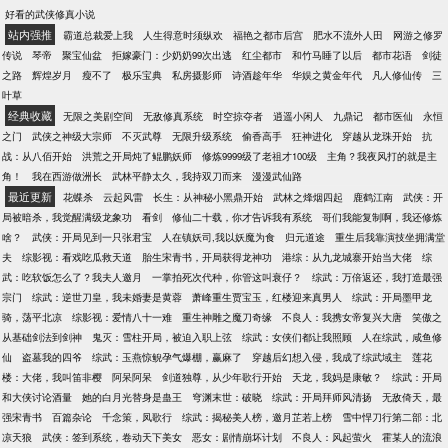
上，洛九江劈荆棘，斩星月，广交基友，直抵刀神。
篇算是姊妹篇吧，一文一武，一个出将一个入相，相
好看的武侠修真小说
我是清都山水郎，天叫分付与疏狂。 沉渊：“何人堪如
同的是都走自强不息路线，收一个呗？O(∩_∩)O 基友
站内强推
霸道总裁爱上我
人生得意时须纵欢
福艳之都市后宫
肥水不流外人田
网游之修罗
洛九江，半生笑卧，一世疏狂。” 游苏：“天下千种自
们的文，都棒棒哒，求收一下： 同频科举文，温馨有
传说
琴帝
聚宝仙盆
拒嫁豪门：少奶奶99次出逃
红尘都市
和竹马睡了以后
都市花语
剑徒
在，俱付杯酒，让洛兄一口饮尽了！
意思：《科举之为夫之道》佳杏——夫妻性转，科举
之路
辉煌岁月
瘦不了
极乐宝典
私房摄影师
诗酒趁年华
华娱之黄金年代
凡人修仙传
三
基建。 咸盐小甜饼，现代种田文：《贫僧害羞》软萌
叶草
纯情美和尚等你来挑逗。 咸盐小饼干，魅力男主角：
经典收藏
无限之美剧空间
无敌修真系统
时空掠夺者
逍遥小闲人
九鼎记
都市医仙
永恒
《她一见你就笑》有个颜控但脸盲的女朋友是什么体
之门
武侠之神级大宗师
不灭武尊
无限升级系统
偷香高手
狂神进化
穿越从龙珠开始
抗
验？她撩完就忘。
战：从八佰开始
洪荒之开局炖了鲲鹏妖师
修炼9999级了老祖才100级
主角？我夜风打的就是主
角！
我在西游做洲长
武林平静太久，我持双刀而来
漫漫武仙路
最近更新
花蝶杀
云起风雷
长生：从神秘小黑鼎开始
武林之烽烟四起
鹿鹤江南
武侠：开
局被暗杀，我觉醒满级龙象功
看剑
修仙二十载，你才告诉我有系统
哥们我能复制啊，我还修炼
啥？
武侠：开局见到一只张君宝
人在镇妖司,我以妖魔为食
归元道途
重生后我靠演技坐拥满堂
夫
综影视：看戏吃瓜救天道
胎生宋青书，开局获得龙神功
港综：从九龙城寨开始当大佬
综
武：吃软饭怎么了？我夫人邀月
一掌拍死次代种，你管这叫衰仔？
综武：万倍返还，我打造最强
宗门
综武：逆世刀皇，我未婚妻是黄蓉
萧峰重生贾宝玉，红楼迎来真男人
综武：开局墨甲龙
骑，荡平北凉
综影视：爱情八十一难
重生神雕之魔刀奇缘
不良人：我携女帝复兴大唐
笑傲之
从基础剑法到剑神
鬼灭：雪柱开局，被迫入职上弦
综武：女侠们都让我照顾
人在综武，咸鱼修
仙
盗墓我的四爷
综武：玉燕惊鲵孕气爆棚，赢麻了
穿越后幻想入侵，我成了综武域主
莲花
楼：大佬，我叫笛非樱
阿呆阿呆
剑道独尊，从少年歌行开始
天龙，我妈是康敏？
综武：开局
和大侠讨论酒量
她的白月光替身是蛊王
穹渊末世：破晓
综武：开局拜师风清扬
无敌倚天，最
强宋青书
百篇杂论
千念策，凤歌行
综武：揭秘美人榜，邀月芷若上榜
雪中悍刀行第二部：北
凉天狼
武侠：签到系统，卷动天下美女
恶女：剧情崩坏计划
不良人：风起萤火
霍某人的流浪