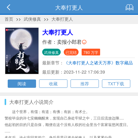
大奉打更人
首页
>>
武侠修真
>>
大奉打更人
大奉打更人
作者：
卖报小郎君
武侠修真
已完结
780 万字
最新章节：
《大奉打更人之诸天万界》数字藏品
预约开始啦！
最后更新：2023-11-22 17:06:39
阅读
收藏
推荐
TXT下载
大奉打更人小说简介
这个世界，有儒；有道；有佛；有妖；有术士。
警校毕业的许七安幽幽醒来，发现自己身处牢狱之中，三日后流放边陲.....
他起初的目的只是自保，顺便在这个没有人权的社会里当个富家翁悠闲度日。
......
多年后，许七安回首前尘，身后是早已逝去的敌人，以及累累白骨。