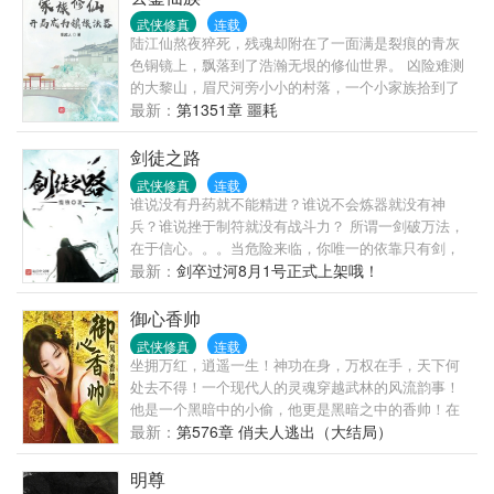
败转头空。 青山依旧在，几度夕阳红。 书不悲剧！
武侠修真
连载
陆江仙熬夜猝死，残魂却附在了一面满是裂痕的青灰
色铜镜上，飘落到了浩瀚无垠的修仙世界。 凶险难测
的大黎山，眉尺河旁小小的村落，一个小家族拾到了
这枚镜子，于是传仙道授仙法，开启波澜壮阔的新时
最新：
第1351章 噩耗
代。 (家族修仙，不圣母，种田，无系统，群像文)
剑徒之路
武侠修真
连载
谁说没有丹药就不能精进？谁说不会炼器就没有神
兵？谁说挫于制符就没有战斗力？ 所谓一剑破万法，
在于信心。。。当危险来临，你唯一的依靠只有剑，
而不是其他。。。
最新：
剑卒过河8月1号正式上架哦！
御心香帅
武侠修真
连载
坐拥万红，逍遥一生！神功在身，万权在手，天下何
处去不得！一个现代人的灵魂穿越武林的风流韵事！
他是一个黑暗中的小偷，他更是黑暗之中的香帅！在
前后两代武林十花，几位师娘以及众多的美人美妇的
最新：
第576章 俏夫人逃出（大结局）
帮助之下，他成为了这一个大陆最顶端的存在！整一
个大陆几乎所有的美人都被他收入后宫之中！而故事
明尊