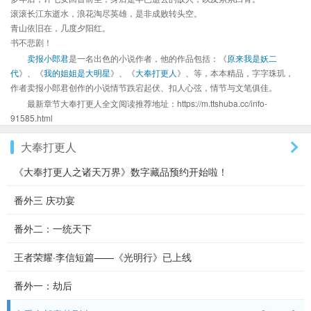
滚滚长江东逝水，浪花淘尽英雄，是非成败转头空。
青山依旧在，几度夕阳红。
书不悲剧！
卖报小郎君
是一名出色的小说作者，他的作品包括：《
原来我是妖二
代
》、《
我的姐姐是大明星
》、《
大奉打更人
》、等，本本精品，字字珠玑，
作者卖报小郎君创作的小说情节跌宕起伏、扣人心弦，情节与文笔俱佳。
最新章节大奉打更人全文阅读推荐地址：https://m.ttshuba.cc/info-
91585.html
大奉打更人
《大奉打更人之诸天万界》数字藏品预约开始啦！
番外三 庆功宴
番外二：一统天下
王者荣耀·李信短篇——《光明行》已上线
番外一：劫后