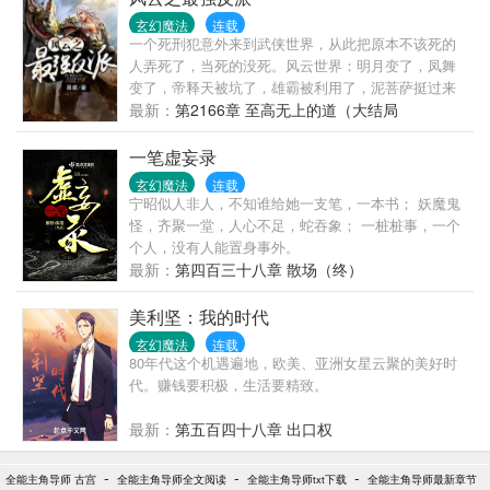
这名人类的怒吼声中，慢慢的拉开了画卷。人类注定
玄幻魔法
连载
胜利，这注定是一场惨烈的战争……
一个死刑犯意外来到武侠世界，从此把原本不该死的
人弄死了，当死的没死。风云世界：明月变了，凤舞
变了，帝释天被坑了，雄霸被利用了，泥菩萨挺过来
了。金庸世界：李莫愁变了，小龙女变了，大武小武
最新：
第2166章 至高无上的道（大结局
死了，乔峰死了，段誉死了，虚竹死了。古龙世界：
慕容九变了，林诗音变了，李寻欢死了，阿飞死了。
一笔虚妄录
玄幻魔法
连载
宁昭似人非人，不知谁给她一支笔，一本书； 妖魔鬼
怪，齐聚一堂，人心不足，蛇吞象； 一桩桩事，一个
个人，没有人能置身事外。
最新：
第四百三十八章 散场（终）
美利坚：我的时代
玄幻魔法
连载
80年代这个机遇遍地，欧美、亚洲女星云聚的美好时
代。赚钱要积极，生活要精致。
最新：
第五百四十八章 出口权
-
-
-
全能主角导师 古宫
全能主角导师全文阅读
全能主角导师txt下载
全能主角导师最新章节