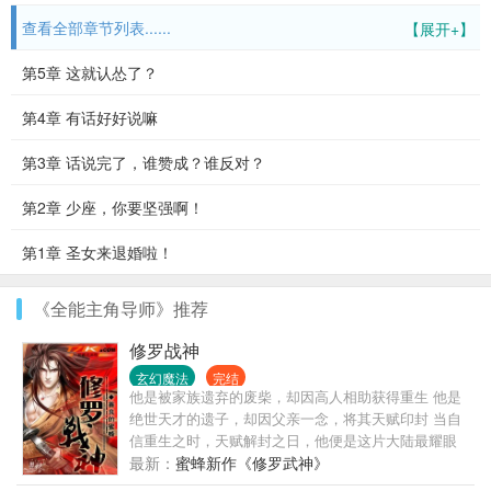
查看全部章节列表......
【展开+】
第5章 这就认怂了？
第4章 有话好好说嘛
第3章 话说完了，谁赞成？谁反对？
第2章 少座，你要坚强啊！
第1章 圣女来退婚啦！
《全能主角导师》推荐
修罗战神
玄幻魔法
完结
他是被家族遗弃的废柴，却因高人相助获得重生 他是
绝世天才的遗子，却因父亲一念，将其天赋印封 当自
信重生之时，天赋解封之日，他便是这片大陆最耀眼
的新星。 且看刑决如何跨越道道难关，逆天而上，最
最新：
蜜蜂新作《修罗武神》
终达到那传说中的战神之境。