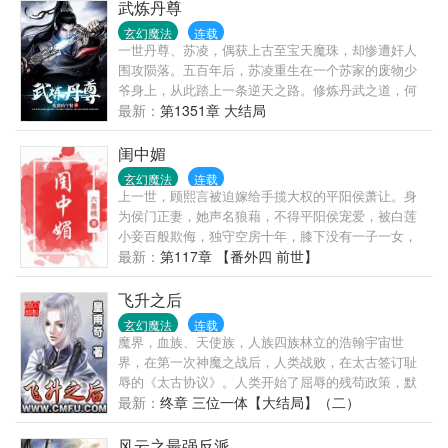
武炼丹尊
玄幻魔法
连载
一世丹尊、苏凌，偶获上古至宝天魔珠，却惨遭奸人
围攻陨落。五百年后，苏凌重生在一个苏家的废物少
爷身上，从此踏上一条逆天之路。修炼丹武之道，何
人敢称至尊，唯我苏凌！
最新：
第1351章 大结局
闺中媚
玄幻魔法
连载
上一世，顾熙言被迫嫁给手揽大权的平阳侯萧让。身
为侯门正妻，她声名狼藉，不得平阳侯宠爱，被白莲
小妾百般欺侮，独守空房十年，膝下没有一子一女，
最终惨死在起义军的乱刀之下。重生回到十年前，她
最新：
第117章 【番外四 前世】
幡然醒悟，步步为营，下定决心要和她那权倾朝野的
夫君萧让搞好交情。这一世，她不惜落个“红颜祸水”的
飞升之后
名声，也要牢牢把他握在手心里。
玄幻魔法
连载
魔界，血族、天使族，人族四族林立的浩翰宇宙世
界，在第一次神魔之战后，人类战败，在太古签订耻
辱的《太古协议》。人类开始了屈辱的残苟政策，默
默的休养生息……无数亿年后，一个默默无闻的人类
最新：
终章 三位一体【大结局】（二）
高手飞升上来，望着苍凉的太古大地，望着残败的山
河，他发出一声怒吼。浩大的第二次神魔之战，便在
风云之最强反派