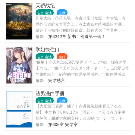
天骄战纪
玄幻魔法
连载
苍图大陆，茫茫无垠。有古老宗门盘踞十方古域，有
世外仙道屹立青冥之上，有太古妖神统领黑暗大渊，
缔造了不知多少的辉煌篇章。就在这大千世界中，一
个名叫林寻的少年，独自从矿山牢狱中走出，掌御灵
最新：
第3242章 新书，剑道第一仙！
纹，心通万古，踏上了一条古今未有的传奇之路。
学姐快住口！
玄幻魔法
完结
“催更！今天的怎么还没更新？” “……学姐，现在才早
上六点。” “那昨天的怎么说？才一更！” “……恋爱日常
文很吃细节，码字的时候需要灵感的。” “那你灵感怎
么来的？明明就单身。” “……靠想象。” “那还不如谈个
最新：
完结感言
恋爱，还能顺带取材。” “……要码字，没空。” “要不我
帮你？” “……帮我码字？” “当然是谈恋爱了！” “……学
渣男洗白手册
姐，别开玩笑了。” —————————— 网文扑街
玄幻魔法
连载
作者和美图插画师之间，互相社死的大学日常狗粮
【大肥章已更新！抽了！点进目录就能看见了么么
文，单女主，不狗血，不虐恋。 （已有高订两万的完
哒】 本文将于6月8日入v（周五），当天会有万字更
本老书《我女友是同样是日常狗粮文，欢迎开宰~）
新掉落，谢谢大家的支持，么么哒(づ￣3￣)づ╭ 任
【另：本书内容纯属虚构，与作者本人经历无关】
务：穿越各个世界变成渣男，花式洗白。 卫明言是个
最新：
第306章 完结章
骗子，?