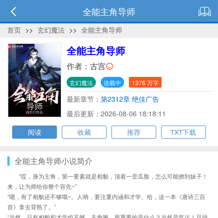
全能主角导师
首页
>>
玄幻魔法
>>
全能主角导师
全能主角导师
作者：
古宫
玄幻魔法
连载中
1376 万字
最新章节：
第2312章 绝佳广告
最后更新：2026-08-06 18:18:11
阅读
收藏
推荐
TXT下载
全能主角导师小说简介
“哎，身为主角，第一要素就是相貌，顶着一歪瓜脸，怎么可能撩到妹子！
来，让为师给你整个容先~”
“嗯，有了相貌还不够哦~。人呐，要注重内涵和才学。给，这一本《唐诗三百
首》拿去背熟了。”
“当然，只有相貌和才学也不够，主角嘛，最重要的是什么？当然是气运！且待