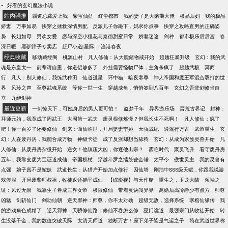
-
好看的玄幻魔法小说
站内强推
霸道总裁爱上我
聚宝仙盆
红尘都市
我的妻子是大乘期大佬
极品后妈
我的极品
娇妻
万事如易
快穿之拯救深情男配
反派儿子你跪下，妈求你点事
快穿之攻略直男的正确姿
势
长姐如母
男欢女爱
恋与深空小狸花与秦彻甜蜜日常
娇妻迷途
剑种
都市极乐后后宫
春
深日暖
黑驴蹄子专卖店
赶尸小道[星际]
渔港春夜
经典收藏
移动藏经阁
桃源山村
凡人修仙：从大能储物戒开始
超越狂暴升级
玄幻：我的武
魂是东皇太一
前辈请自重，你道侣够多了
外挂需要怪物尸体，主角杀疯了
超越武极
冥商
行
凡人：别人修仙，我练武种田
仙道孤星
环中猫
暗夜寒尊
神人帝国和魔王军混合双打的世
界
风玲之声
至尊武魂系统
等你一世一生
穿越成龟，悄悄签到八百年
玄幻之吾辈剑修当自
立
九绝剑神
最近更新
一剑惊天下，可她身后的男人更可怕！
盗梦千年
异界游乐场
蛮荒古界记
封神：
拜师元始，我竟成了周武王
大周第一武夫
废灵根修炼慢？但我长生不死啊！
凡人修仙：疯了
吧！你一百岁了还要修仙
剑来：谪仙临世，开局娶妻宁姚
天骄战纪
逍遥行万古
武帝重生
玄
幻：人在废丹房，我能合成万物
神级卡徒
成了反派却想当舔狗
玄幻：从成为家族灵兽开始
凡
人修仙：从废丹房杂役开始
逆女！他镇压大凶，你逐他出宗？
雾临时代
聚灵飞升
看守废丹房
五年，我靠变废为宝证道成仙
帝国权杖
穿越斗罗之擂鼓瓮金锤
太平令
傲世灵主
我的灵兽有
点强
娘子真不是蛇妖
武道长生：从猎户开始加点修行
囚仙塔
刚抽中SSS级天赋，你跟我说游
戏停服
开局废柴师叔祖，收徒返还躺平成仙
【综影视】与天作赌
重生之，玉龙大陆
领袖之
证：风过无痕
我靠生子卷成三界女帝
极限修仙
带着灵诀闯异界
离婚后高冷爵少有点方
师尊
凶猛
剑斩仙门
剑动仙朝
逆天邪神：师尊，你不太对劲
超级无敌，选择系统
寒棺仙缘传
我
的游戏角色成精了
逆天邪神
天骄修仙路：修仙不卷怎么修
巫门诡道
最强宗门从收徒开始
转
生没落千金，我的数值突破天际
太清天师道
独断万古！座下弟子皆是气运之子
苟在武道世界称