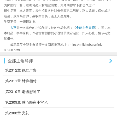
为师掐指一算，瞧瞧何处天材地宝出世，为师助你拿下那份气运~”
招生启事：本人青宣，常年招收各种悲催倒霉男二男配，路人龙套，保你成功
逆袭，成为高富帅，赢取白富美，走上人生巅峰。
学费不贵，一顿饭足矣。
古宫
是一名出色的小说作者，他的作品包括：《
全能主角导师
》、等，本
本精品，字字珠玑，作者古宫创作的小说情节跌宕起伏、扣人心弦，情节与文
笔俱佳。
最新章节全能主角导师全文阅读推荐地址：https://m.ttshuba.cc/info-
80968.html
全能主角导师
第2312章 绝佳广告
第2311章 针锋相对
第2310章 老虚想通了
第2309章 贴心顾家小宦兄
第2308章 完礼