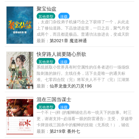
真千金用她的信息网恋，那她抢走他们很合理吧？当
他们还不明真相时见到她——桀骜不驯的祁家太子爷
聚宝仙盆
不屑道：“学人精，到处撞我家宝宝，不及宝宝万分之
其他类型
连载
一。”清冷疯批的学生会长冷眼：“我是什么召之即来挥
，太虚门杂役弟子机缘巧合之下获得了一个，从此走
之即去的贱人吗？”温润有礼的未婚夫商爷：“宋小姐，
上了修仙道路。下品放进盆里，一日之后，聚气丹变
我已心有所属，联姻取消。”禁欲的金牌律师沈云
成两个，而且都是极品。普通功法放进去，变成天阶
舟：“请自重，你不是我喜欢的类型。”直到日久生情，
功法。法宝、草药、灵石等等，都可以放入其中强
最新：
第2021章 魔道神通
发现网恋女友用的照片，信息全是改良过的她后——
化。贺平生从此走上了强者巅峰……
祁太子爷满眼讨好：“宝宝，我错了，理我一下，就当
快穿路人就要随心所欲
喂狗了。”方会长掩唇轻咳：“除了在地下室外，你可以
其他类型
连载
随意指使我。”商爷睁眼说瞎话：“之前要退婚的是第二
系统抓取小世界具有时空属性的任务者进行一场场惊
人格，不能作数。”沈律师眸光幽深：“是我勾的你，我
险刺激的旅行。主线任务，活下去是唯一的通关标
不自重，我下见。”宋见月弯唇一笑，残忍又无情：“可
准。七零四合院（完）将军夫人不干了（完）江湖第
我的真心早就被你们伤碎成很多片，每片都爱上不同
一美人的护卫（完）真千金不回家（完）古代逃荒
最新：
仙界龙傲天的刀灵196
的人和事。”“所以想留在我身边，那就要成为我往上爬
（完）大师姐很怕鬼（完）六十年代知青（完）太子
的助力——”【上位者沉沦，下位者清醒】
的宫女。。。。。。
混在三国当谋士
其他类型
连载
一个不 (一(样 (的貂蝉辅佐吕布一统天下的故事。时三
更，谢谢支持~必须看一眼的防雷通告:- 主受， 穿越带
卡牌游戏三国杀中的貂蝉的技能（无系统！），辅佐
吕布一统天下，很苏！- 者文笔渣；- 设定参考了 演义
最新：
第219章 番外七
+三国志，遇到为了防止你们脑补一些乱七八糟的形