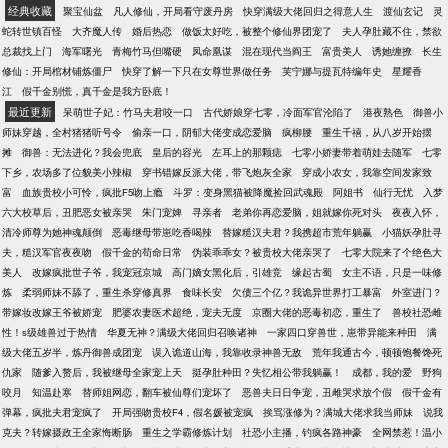
经典收藏
聚宝仙盆
凡人修仙，开局看守废丹房
快穿满级大佬回归之得意人生
渡仙玄记
灵
蛇转世镇百怪
大齐魔人传
婚后热恋
做饭太好吃，被整个修仙界团宠了
夫人孕肚藏不住，禁欲
总裁找上门
海军曙光
青梅竹马但嘴硬
凤命凰谋
混在现代当阎王
富贵美人
诱她缠撩
长生
修仙：开局棺材铺炼僵尸
快穿了解一下只在女尊世界做任务
芙宁娜与提瓦特编年史
星耀香
江
假千金别慌，真千金是我方卧底！
最近更新
呆萌世子妃：竹马夫君咬一口
古代娇娘穿七零，冷面军官沦陷了
港夜熟色
御兽小
师妹穿越，全村猪猪听号令
偷亲一口，阴郁大佬变成恋爱脑
疯柳腰
重生千禧，从八岁开始摆
摊
御兽：无法进化？我会兜底
皇后的容光
左耳上的那颗痣
七零小娇妻带着萌娃去随军
七零
下乡，农场多了位貌美小辣椒
穿书错嫁反派大佬，带飞炮灰全家
穿成小农女，我靠空间发家致
富
血族贵校小可怜，疯批F5吻上瘾
斗罗：变身黑猫被降魔捡回武魂殿
阿姐书
仙行无忧
入梦
六大校草后，丑肥恶女被亲哭
朱门宠婢
寻亲者
老弟你再恋爱脑，姐就嫁你死对头
夜夜入怀，
清冷师尊为她神魂颠倒
恶毒继母带崽吃香喝辣
替嫁糙汉夫君？我携超市荒年躺赢
小猫妖孕肚寻
夫，糙汉军官夜夜吻
假千金的苟命日常
伪装乖乖女？被贵校大佬亲哭了
七零大院来了个绝色大
美人
改嫁疯批世子爷，我宠冠京城
高门嫡女黑化后，引雄竞
缘起古蜀
女主不语，只是一味修
炼
柔弱师妹不舔了，重生杀穿修真界
食味长安
欠债三个亿？我诡异世界打工暴富
外室进门？
带嫁妆改嫁王爷被娇宠
肥婆农妻医术超绝，宠夫无度
京圈大佬的恶毒初恋，重生了
兽校社恐雌
性！s级雄兽过于热情
华夏无神？满级大佬回归召唤诸神
一家四口穿兽世，崽带异能来种田
满
级大佬五岁半，炼丹御兽成团宠
误入诡道山海，我靠收录神兽无敌
荒年我通古今，顿顿饱餐馋死
仇家
随爹入赘后，我被继母全家宠上天
挺孕肚种田？失忆相公带我躺赢！
成都，我的爱
野狗
咬月
知温赴寒
替师姐网恋，翻车被仙尊们宠坏了
恶兽夫日日争宠，丑雌哭求放个假
假千金有
弹幕，疯批夫君宠疯了
开局强吻贵校F4，假名媛被宠疯
挨骂涨修为？满城大佬求我当师妹
说我
克夫？转嫁摄政王全家悔断肠
重生之学霸修炼计划
社恐小主播，钓疯各路神豪
全网禁惹！温小