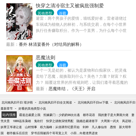
象，我要把我的灵感源泉兼动力放上来……这才是我
快穿之清冷宿主又被疯批强制爱
心目中的二次元吕布！
其他类型
连载
避雷：两个男孩子的爱情，墙纸爱好者，雷者请绕过
车祸成为植物人的林初，与系统交易，在每个小世界
执行任务赚取积分。作为一个直男，为什么每个小世
界都有个疯批男对他产生爱意，还非他不可？小世界
一：明明他穿来那晚还是个正常的霸总，却在不久后
最新：
番外 林清宴番外（对结局的解释）
接受他表白？问题是他什么时候表白的！小世界二：
伪装成大学室友的堂堂公爵，不是讨厌他么？为什么
恶魔法则
会掐着他突然吻上来？……系统：一切为了完成任
其他类型
连载
务！宿主，你忍忍。林初：一个世界也就算了，为什
一个一无是处的，被认为是废物和白痴家伙，把灵魂
么每个世界都要我忍？林初：我怀疑你们这任务难度
卖给了恶魔，能换取到什么？美色？力量？财富？权
是根据疯批的发疯程度定的！系统（抬头望天假装不
力？ 颠覆这世界的所有规则吧，让我们遵寻着恶魔的
理解宿主的意思）林初：你的心虚震耳欲聋。
轨迹…… “我知道，终有一天，这个世界将被我踩在脚
最新：
恶魔终结，《天王》开启
下！！” ——杜维 【跳舞的新书哦，跳舞出品，全本
保证！】
-
-
-
北问南风归不归 瑶汐雨
北问南风归不归全文阅读
北问南风归不归txt下载
北问南风归不归
-
最新章节
好看的其他类型小说
站内强推
霸道总裁爱上我
拒嫁豪门：少奶奶99次出逃
都市花语
我的妻子是大乘期大佬
妻
凭夫贵
1889远东枭雄
鬼吹灯
快穿之拯救深情男配
隐婚总裁请签字
大周第一武夫
凤还朝，
妖孽王爷请让道
山村情事
权力巅峰：从借调市纪委开始
剑种
凡人修仙传
愚情
新大明帝
国
都市极乐后后宫
穿书后我被四个哥哥宠上天
小四，向着渣男进攻