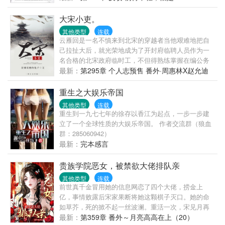
人，都会拜倒在我秦金枝无与伦比的权势之下。泥潭
孩子罢了！”重生后，大昭帝：“朕的皇子，你且动一下
里的人，做梦都在妄想攀上我这根金枝儿！看书产生
试试！...
大宋小吏。
的疑问要接着看书才能得到解答
其他类型
连载
云雁回是一名不慎来到北宋的穿越者当他艰难地把自
己拉扯大后，就光荣地成为了开封府临聘人员作为一
名合格的北宋政府临时工，不但得熟练掌握在编公务
员的技能顶得住高官施压，混得进群众之中还得学会
最新：
第295章 个人志预售 番外·周惠林X赵允迪
坚强地扛起每一顶黑锅最强临时工，开封背锅侠指路
（四）
排雷：每晚八点更新，主受，1苏有爽有外挂，没凭没
重生之大娱乐帝国
据瞎扯淡。去留由君，砖花随意。广告：《天庭出版
其他类型
连载
集团》个人志预售已开始，戳链接可以进入购买页面~
重生到一九七七年的徐存以香江为起点，一步一步建
公告：谢大家的支持=3=
立了一个全球性质的大娱乐帝国。 作者交流群（狼血
群：285060942）
最新：
完本感言
贵族学院恶女，被禁欲大佬排队亲
其他类型
连载
前世真千金冒用她的信息网恋了四个大佬，捞金上
亿，事情败露后宋家果断将她这颗棋子灭口。她的命
如草芥，死的掀不起一丝波澜。重活一次，宋见月再
也不想任人宰割，她要将权和势握在自己手里！既然
最新：
第359章 番外～月亮高高在上（20）