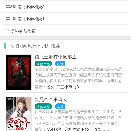
第2章 南北不会相交2
第1章 南北不会相交1
平行世界·池瑶篇1
《北问南风归不归》推荐
镇北王府有个疯郡主
其他类型
连载
不是言情小说！无cp权谋文纯恶女无重生无穿越纯恶
人女主权谋天下女主真疯批凶残黑心肝镇北王府刁蛮
跋扈的小郡主看上了河东裴家嫡子裴瑾年，将跟其有
婚约的崔小姐差点淹死。皇帝将其赶出京城，送到白
最新：
番外 二三小事（3）
雀寺苦修赎罪。三年后，打了胜仗的镇北王用一身功
勋换了秦金枝回京，众人皆等待看到秦金枝落魄凄惨
皇兄个个不当人
的模样，谁知回京后的秦金枝嚣张依旧，回城当天就
其他类型
连载
当街打掉皇子的牙！仗着帝后的宠爱竟诬陷裴瑾年父
在皇权斗争中无辜惨死的赵予安重生了。重生后，从
亲下毒害她，裴瑾年为救父亲退了婚约，请求皇帝赐
风清月明的九皇子变身哭包粘人精的赵予安发现：自
婚。可一切尘埃落定之后，裴瑾年发现这嚣张跋扈的
己的父皇和几个皇兄好像有哪里不太一样了？重生
小郡主并不喜欢他。婚事另有隐情！所有阻拦我的
前，大昭帝：“九皇子？朕记得，不过就是个宫女生的
最新：
第413章 反攻·伤得不轻，怕是……