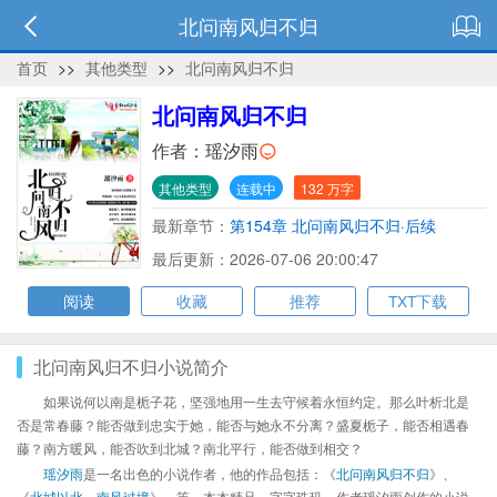
北问南风归不归
首页
>>
其他类型
>>
北问南风归不归
北问南风归不归
作者：
瑶汐雨
其他类型
连载中
132 万字
最新章节：
第154章 北问南风归不归·后续
最后更新：2026-07-06 20:00:47
阅读
收藏
推荐
TXT下载
北问南风归不归小说简介
如果说何以南是栀子花，坚强地用一生去守候着永恒约定。那么叶析北是
否是常春藤？能否做到忠实于她，能否与她永不分离？盛夏栀子，能否相遇春
藤？南方暖风，能否吹到北城？南北平行，能否做到相交？
瑶汐雨
是一名出色的小说作者，他的作品包括：《
北问南风归不归
》、
《
北城以北，南风过境
》、等，本本精品，字字珠玑，作者瑶汐雨创作的小说