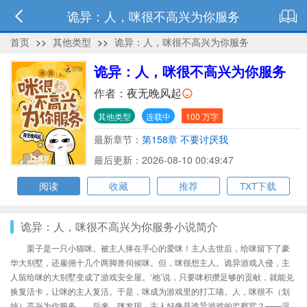
诡异：人，咪很不高兴为你服务
首页
>>
其他类型
>>
诡异：人，咪很不高兴为你服务
诡异：人，咪很不高兴为你服务
作者：
夜无晚风起
其他类型
连载中
100 万字
最新章节：
第158章 不要讨厌我
最后更新：2026-08-10 00:49:47
阅读
收藏
推荐
TXT下载
诡异：人，咪很不高兴为你服务小说简介
栗子是一只小猫咪。被主人捧在手心的爱咪！主人去世后，给咪留下了豪
华大别墅，还雇佣十几个两脚兽伺候咪。但，咪很想主人。诡异游戏入侵，主
人留给咪的大别墅变成了游戏安全屋。‘祂’说，只要咪积攒足够的贡献，就能兑
换复活卡，让咪的主人复活。于是，咪成为游戏里的打工喵。人，咪很不（划
掉）高兴为你服务……后来，咪发现，主人好像是诡异游戏的监察官？——温