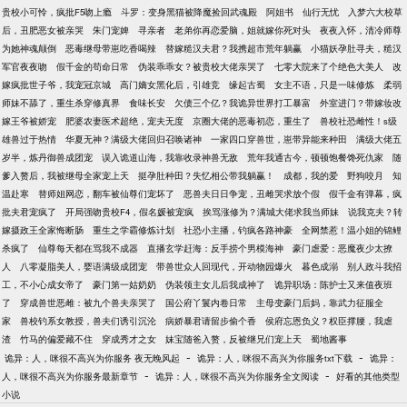
贵校小可怜，疯批F5吻上瘾
斗罗：变身黑猫被降魔捡回武魂殿
阿姐书
仙行无忧
入梦六大校草
后，丑肥恶女被亲哭
朱门宠婢
寻亲者
老弟你再恋爱脑，姐就嫁你死对头
夜夜入怀，清冷师尊
为她神魂颠倒
恶毒继母带崽吃香喝辣
替嫁糙汉夫君？我携超市荒年躺赢
小猫妖孕肚寻夫，糙汉
军官夜夜吻
假千金的苟命日常
伪装乖乖女？被贵校大佬亲哭了
七零大院来了个绝色大美人
改
嫁疯批世子爷，我宠冠京城
高门嫡女黑化后，引雄竞
缘起古蜀
女主不语，只是一味修炼
柔弱
师妹不舔了，重生杀穿修真界
食味长安
欠债三个亿？我诡异世界打工暴富
外室进门？带嫁妆改
嫁王爷被娇宠
肥婆农妻医术超绝，宠夫无度
京圈大佬的恶毒初恋，重生了
兽校社恐雌性！s级
雄兽过于热情
华夏无神？满级大佬回归召唤诸神
一家四口穿兽世，崽带异能来种田
满级大佬五
岁半，炼丹御兽成团宠
误入诡道山海，我靠收录神兽无敌
荒年我通古今，顿顿饱餐馋死仇家
随
爹入赘后，我被继母全家宠上天
挺孕肚种田？失忆相公带我躺赢！
成都，我的爱
野狗咬月
知
温赴寒
替师姐网恋，翻车被仙尊们宠坏了
恶兽夫日日争宠，丑雌哭求放个假
假千金有弹幕，疯
批夫君宠疯了
开局强吻贵校F4，假名媛被宠疯
挨骂涨修为？满城大佬求我当师妹
说我克夫？转
嫁摄政王全家悔断肠
重生之学霸修炼计划
社恐小主播，钓疯各路神豪
全网禁惹！温小姐的锦鲤
杀疯了
仙尊每天都在骂我不成器
直播玄学赶海：反手捞个男模海神
豪门虐爱：恶魔夜少太撩
人
八零凝脂美人，婴语满级成团宠
带兽世众人回现代，开动物园爆火
暮色成溺
别人政斗我招
工，不小心成女帝了
豪门第一姑奶奶
伪装领主女儿后我成神了
诡异职场：陈护士又来值夜班
了
穿成兽世恶雌：被九个兽夫亲哭了
国公府丫鬟内卷日常
主母变豪门后妈，靠武力征服全
家
兽校钓系女教授，兽夫们诱引沉沦
病娇暴君请留步偷个香
侯府忘恩负义？权臣撑腰，我虐
渣
竹马的偏爱藏不住
穿成秀才之女
妹宝随爸入赘，反被继兄们宠上天
蜀地酱事
-
-
诡异：人，咪很不高兴为你服务 夜无晚风起
诡异：人，咪很不高兴为你服务txt下载
诡异：
-
-
人，咪很不高兴为你服务最新章节
诡异：人，咪很不高兴为你服务全文阅读
好看的其他类型
小说