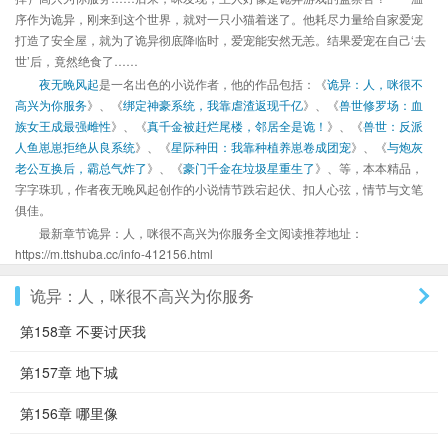
序作为诡异，刚来到这个世界，就对一只小猫着迷了。他耗尽力量给自家爱宠
打造了安全屋，就为了诡异彻底降临时，爱宠能安然无恙。结果爱宠在自己‘去
世’后，竟然绝食了……
夜无晚风起
是一名出色的小说作者，他的作品包括：《
诡异：人，咪很不
高兴为你服务
》、《
绑定神豪系统，我靠虐渣返现千亿
》、《
兽世修罗场：血
族女王成最强雌性
》、《
真千金被赶烂尾楼，邻居全是诡！
》、《
兽世：反派
人鱼崽崽拒绝从良系统
》、《
星际种田：我靠种植养崽卷成团宠
》、《
与炮灰
老公互换后，霸总气炸了
》、《
豪门千金在垃圾星重生了
》、等，本本精品，
字字珠玑，作者夜无晚风起创作的小说情节跌宕起伏、扣人心弦，情节与文笔
俱佳。
最新章节诡异：人，咪很不高兴为你服务全文阅读推荐地址：
https://m.ttshuba.cc/info-412156.html
诡异：人，咪很不高兴为你服务
第158章 不要讨厌我
第157章 地下城
第156章 哪里像