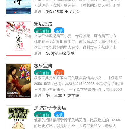
人全揍了。 她拍拍他的肩： “不谢。” 陆淮与看着眼前
可以说是《官梯》的续集，《村长的妖孽人生》正在
的小姑娘，不动声色的藏起了手里刚拿到的情书，笑
网易云阅读火热连载，《官梯》里没有交代的事这里
最新：
第3710章 不要纠结
了： “救命之恩，当以身相报。” 很久以后，宁璃看着
都会交代清楚，敬请观赏。 另有完本作品《国色天
那张素描上的自己，沉默良久。 “.........”
香》也在网易云阅读。
宠后之路
都市言情
连载
上辈子傅容是肃王小妾，专房独宠，可惜肃王短命，
她也在另觅新欢时重生了。傅容乐坏了，重生好啊，
这回定要挑最好的男人嫁掉。谁料肃王突然缠了上
来，动手动脚就算了，还想娶她当王妃？傅容真心不
最新：
300|安王徐晏番
想嫁，她不怕他白日高冷晚上她不想当寡妇啊。阅读
提示：E。主一路无虐。人同系列的古言宠文：《宠妻
极乐宝典
之路》佳人即将完结古言宠文：《掌柜攻略》佳人的
都市言情
完结
其他文都在这里，求收藏！
极乐宝典是望月双角写的耽美言情类小说.... 【极乐群
26561503（已满）高级群215403905:全程订阅书迷,加
入时请带世纪账号】 一个原本平庸的少年，撞上5000
年一遇的狗屎运，得到了上古仙人留下的一套秘
最新：
第十三章 神龙学院
黑驴蹄子专卖店
都市言情
连载
他家的招牌菜黑驴蹄子又糯又香，比我吃过的1923年
的还要好吃，就是店面小，去晚了要等位，老板人