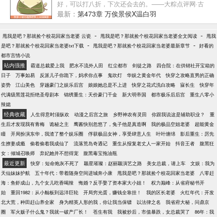
好，可以打八折，下次还会去的。——大粽点评网·古
墓圈第一美食点评网站温白羽是个开小饭馆的老板，
最新：
第473章 万俟景侯X温白羽
只想安安静静的开饭馆，没想到一到晚上，跑来吃饭
的客人全是奇葩。黑驴蹄子、还魂汤什么时候成了自
-
-
甩我是吧？那就捡个校花回家当老婆 云瓷
甩我是吧？那就捡个校花回家当老婆全文阅读
甩我
家的招牌菜了，温白羽怎么不知道！客人不止神经兮
-
-
是吧？那就捡个校花回家当老婆txt下载
甩我是吧？那就捡个校花回家当老婆最新章节
好看的
兮，还都用诡异的眼神盯着他，温白羽有一种错觉，
都市言情小说
好像自己才是他们盘子里的……混沌是当红巨星，饕
站内强推
霸道总裁爱上我
肥水不流外人田
红尘都市
剑徒之路
四合院：在供销社开宝箱的
餮变成了富二代，钟馗正职保险副业捉妖。还有新招
日子
万事如易
反派儿子你跪下，妈求你点事
鬼吹灯
华娱之黄金年代
快穿之攻略直男的正确
来的伙计，男神相、面瘫脸，据说是活了几千年的粽
姿势
江山美色
穿越豪门之娱乐后宫
娘娘她总是不上进
快穿之花式洗白攻略
寐长生
快穿年
子王，往饭馆门口一站，晚上再也没有客人敢来吃
代满级黑莲花拒绝圣母剧本
锦绣重生：天价豪门千金
新大明帝国
都市极乐后后宫
重生八零小
饭，简直不能再好了，呵呵！温白羽：本店没有黑驴
辣媳
蹄子！没有黑驴蹄子！没有黑驴蹄子！重要的事情说
经典收藏
人生得意时须纵欢
动漫之后宫之旅
乡野神农有灵田
你跟我说这是辅助职业？
重
三遍。万俟景侯（面瘫脸）：我家小受总是想把我上
生后才发现我有青梅
诡秘之主
鹰酱快别忽悠了，兔子他是真造啊
我的极品空姐老婆
超能黄金
交给国家，呵。据说要写阅读提示：墓+勿考究作者今
瞳
开局扮演东华，我渣了整个娱乐圈
俘获极品女神，享受肆意人生
叶叶缠绵
影后重生：厉先
天没吃药，感觉萌萌哒，求戳专栏求圈养，喵~ ＞▽
生撩妻成瘾
偷着偷着我成仙了
流落荒岛奇遇记
重生从报复老丈人一家开始
抖音王者
腹黑狂
＜ 手机党地址:【长生千叶】下面的【收藏】按钮就可
女：倾城召唤师
弃妃她并不想得宠
腹黑毒宝拖油瓶
以长期圈养了~~么么哒~网页戳图直达专栏~~↓↓↓
最近更新
快穿：短命炮灰不死了
颖星璀璨：赵丽颖演艺之路
美女总裁，请上车
文娱：我为
《[五毒]星际宠物店》，打滚卖萌求圈养手机读者请戳
天仙妹妹护航
五十年代：带着随身空间进城奔小康
甩我是吧？那就捡个校花回家当老婆
八零赶
↓蓝寒枫作为一个风骚又犀利的毒哥，什么大风大浪没
海：鱼虾成山，九个女儿吃香喝辣
悔婚？反手娶了资本家大小姐！
权力巅峰：从省府秘书开
见过。没想到下个副本就穿越到了未来世界，还穿成
始
重回1982：从小舢板到远洋巨轮
开局穷光蛋，赚钱全靠挂！
我的区长老婆
火红年代：开发
了已婚雌性人鱼。全帝国都羡慕他能嫁给至高无上的
北大荒，种田赶山养全家
身为精英人形的我，你让我当保镖
以法律之名
我省府大秘，问鼎京
罗伊将军，然而渣男心中有个白月光，绿茶婊白莲花
圈
军火贩子什么鬼？我就一破产厂长！
苍生有我
我被炒后，市值暴跌，女总裁哭了
86年：我
层出不穷。雌性人鱼作为繁衍后代的工具，蓝寒枫却