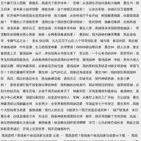
五个嫂子没人照顾
离婚后，我成为了医学传奇！
官梯：从选调生开始问鼎权力巅峰
重生70：猎
是个生不出孩子的怪胎……这将军夫人的日子简直没
王归来，资本家小姐求我娶
律政先锋：这个律师正的发邪！
让你办军校，你佣兵百万震慑鹰
法过了！好在蓝寒枫还有游戏系统傍身，就算是个地
酱
扒开相声马褂里面全是西游辛密
权力巅峰：从拒绝省厅千金开始
刚觉醒透视眼，你要跟我退
位低下的雌性人鱼，也能自食其力。不仅武力值爆
婚？
平庸的人不拯救世界
顶我仕途？我转投纪委你慌啥！
医武双绝
抽象召唤师，但画风崩
棚，作为一个合格的毒哥，蛊毒、治疗两不误。五毒
坏
潜龙风暴：都市兵王
救世游戏：开局爆杀哥布林
重生八零，再婚母亲求我割肾救她孩！
带
的毒虫毒蝎更是变成了帝国绝种灵兽，蓝寒枫成为了
货翻车的我曝光黑心商家
御兽：全网看我暴虐前妻！
重回62，我为国铸剑薅哭鹰酱
我反派他
帝国驱使灵兽的高手。再开个星际宠物店，分分钟变
哥，专薅气运之女！
美女,快治我
九九宝贝下山后,八个哥哥排队宠
城与墙
春花向阳
我在都
身星际首富，征服全帝国，踹掉渣男！然而……就在
市修炼成神
中年逆袭，女儿助我变神豪
全球警报！SSSSS级仙尊归来
重生64，猎人出身，妻女
要和渣男将军离婚的时候，他的肚子里怎么多了个“不
被我宠上天
最强战神
仙子，求你别再从书里出来了
登云阶：一个公务员的20年
双穿亮剑：老
明生物”？
李见到我就双眼放光
从收集情绪开始创造我的女神宇宙
最强战神
最强战神
华娱：资本大佬入
侵娱乐圈
绑定神豪系统：从救校花开始无敌
最强战神
我的黑科技系统是18级文明造物
举国飞
升！十四亿魔修吓哭异界
重生85：运气好亿点，我靠赶海成首富
重生1961：我的签到系统能种
田
高武：我以剑道证长生
医仙纵横花都
退役兵王：归途无名
契约神级兽娘，全是小萝
莉！
废兽逆袭打脸不按套路出牌的神兽
我和她的合租条约
我从明朝活到现在
猛男闯莞城，从
四大村姑开始
重生官场：从老干局开始执掌天下
神豪判官：开局直播审判霸座仙
被虐88次，真
真少爷心死离家
顶级玩家回归，但是是吟游诗人
军阀：从搬空上海兵工厂开始
凡尘战场
重生
神豪系统让我躺赢全球
女多男少：全世界都想和我谈恋爱
市场监管七十年变迁
重生荒年，我捡
个大院知青当老婆
孤独成瘾：现代人的生活
D级潜力？我万倍返还成武神！
镇尸斩鬼录
末日
重生者，在线直播造方舟
失业后，我靠神级鱼塘震惊全球
都市，我开局觉醒了空间异能
抗战：
南京照相馆爆出大批玩家
暴雨捡妻！校花赖在我怀里哭唧唧
淬刃：士兵的锋芒成长录
韩娱之国
际影星养成记
开局上交异世界，我开启修炼时代
-
-
甩我是吧？那就捡个校花回家当老婆 云瓷
甩我是吧？那就捡个校花回家当老婆txt下载
甩我