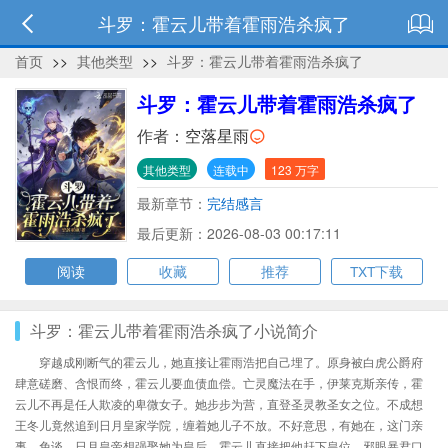
斗罗：霍云儿带着霍雨浩杀疯了
首页
>>
其他类型
>>
斗罗：霍云儿带着霍雨浩杀疯了
斗罗：霍云儿带着霍雨浩杀疯了
作者：
空落星雨
其他类型
连载中
123 万字
最新章节：
完结感言
最后更新：2026-08-03 00:17:11
阅读
收藏
推荐
TXT下载
斗罗：霍云儿带着霍雨浩杀疯了小说简介
穿越成刚断气的霍云儿，她直接让霍雨浩把自己埋了。原身被白虎公爵府
肆意磋磨、含恨而终，霍云儿要血债血偿。亡灵魔法在手，伊莱克斯亲传，霍
云儿不再是任人欺凌的卑微女子。她步步为营，直登圣灵教圣女之位。不成想
王冬儿竟然追到日月皇家学院，缠着她儿子不放。不好意思，有她在，这门亲
事，免谈。日月皇帝想强娶她为皇后，霍云儿直接把他赶下皇位。邪眼暴君口