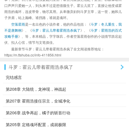
口声声只爱她一人，到头来不过是想借腹生子。霍云儿笑了，直接让他变成霍
雨浩的魂环，连皮带骨，物尽其用。从卑微弃妇到斗罗主宰，这一世，她和儿
子并肩，站上巅峰。谁挡路，谁就是魂环。
空落星雨
是一名出色的小说作者，他的作品包括：《
斗罗：冬儿重生，我
不是唐舞桐
》、《
斗罗：霍云儿带着霍雨浩杀疯了
》、《
斗罗：霍雨浩的百式
攻略手册
》、等，本本精品，字字珠玑，作者空落星雨创作的小说情节跌宕起
伏、扣人心弦，情节与文笔俱佳。
最新章节斗罗：霍云儿带着霍雨浩杀疯了全文阅读推荐地址：
https://m.ttshuba.cc/info-411856.html
斗罗：霍云儿带着霍雨浩杀疯了
完结感言
第208章 大陆统，龙神现，神战起
第207章 霍雨浩接任宗主，全城净化
第206章 战争再起，橘子的斩首行动
第205章 定格魂环配置，成就极限