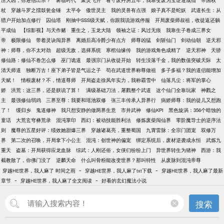
压大凶，你逐他出宗？
雾临时代
聚灵飞升
看守废丹房五年，我靠变废为宝证道成仙
帝国权
杖
穿越斗罗之擂鼓瓮金锤
太平令
傲世灵主
我的灵兽有点强
娘子真不是蛇妖
武道长生：从
猎户开始加点修行
囚仙塔
刚抽中SSS级天赋，你跟我说游戏停服
开局废柴师叔祖，收徒返还躺
平成仙
【综影视】与天作赌
重生之，玉龙大陆
领袖之证：风过无痕
我靠生子卷成三界女
帝
极限修仙
带着灵诀闯异界
离婚后高冷爵少有点方
师尊凶猛
剑斩仙门
剑动仙朝
逆天邪
神：师尊，你不太对劲
超级无敌，选择系统
寒棺仙缘传
我的游戏角色成精了
逆天邪神
天骄
修仙路：修仙不卷怎么修
巫门诡道
最强宗门从收徒开始
转生没落千金，我的数值突破天际
太
清天师道
独断万古！座下弟子皆是气运之子
苟在武道世界称尊做祖
多子多福？我的道侣能增加
天赋！
情根废材？不，情道尊师
开局盗走徐凤年实力，我称霸雪中
仙落凡尘：将军的掌心
娇
洪荒：这三界，还是朕说了算！
满级基础刀法，屠戮整个武道
这个仙门全靠玩家
神戮之
主
最强修仙弱鸡
三界至尊：我要和瑶池双修
张三丰传承人异界行
病娇师尊：我的徒儿又想跑
了！
缓归乡
鬼道修神
我只想安静的做两界生意
市井武神
修仙KPI
黑色旋涡：356个暗蚀的
童话
大荒玄穹彝荒录
混沌掌印
西幻：被动技能胜利法
修炼废柴闯仙界
零阶魔导士的逆序法
则
魔尊的五星好评：绩效她甜爆三界
穿越诸葛亮，重整蜀国
九霄雷脉：全宗门团宠
双修万
界
第二次的召唤，开局拿下小公主
混沌：创世神的偏宠
绑定系统后，废材逆袭成永恒
武炼九
重天
盗墓：开局获得应龙血脉
综武：人刚还俗，女侠们纷纷上门
异世界转生为猪神
西游：我
截教散了，你佛门没了
逆麟天命
什么叫骨粉能改变世界？那叫特性
从废脉到混沌帝尊
-
-
穿越HE世界，我人麻了 时间之雨
穿越HE世界，我人麻了txt下载
穿越HE世界，我人麻了最新
-
-
章节
穿越HE世界，我人麻了全文阅读
好看的玄幻魔法小说
搜索