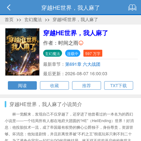
穿越HE世界，我人麻了
首页
>>
玄幻魔法
>>
穿越HE世界，我人麻了
穿越HE世界，我人麻了
作者：
时间之雨
玄幻魔法
连载中
597 万字
最新章节：
第691章 六大战团
最后更新：2026-08-07 16:00:03
阅读
收藏
推荐
TXT下载
穿越HE世界，我人麻了小说简介
林一觉醒来，发现自己不仅穿越了，还穿进了他曾看过的一本名为的西幻
小说里——一个结局所有人都在地府大团圆的“HE”（HellEnding）世界！好消
息：他投胎技术一流，成了帝国最有权势的狮心公爵独子，身份尊贵，资源管
够。坏消息：他知道剧情，并且距离世界被“不朽之王”彻底玩坏只剩不到二十
年。为了避免全宇宙一起打出GG的悲惨结局，林不得不提前开启他的救世主