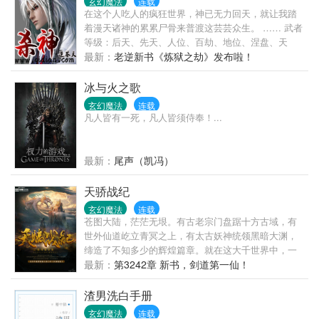
玄幻魔法
连载
在这个人吃人的疯狂世界，神已无力回天，就让我踏
着漫天诸神的累累尸骨来普渡这芸芸众生。 …… 武者
等级：后天、先天、人位、百劫、地位、涅盘、天
位、通神、真神、神王。 其余武技、炼药师、武器、
最新：
老逆新书《炼狱之劫》发布啦！
丹药一律五级：凡级、玄级、灵级、圣级、神级。
冰与火之歌
玄幻魔法
连载
凡人皆有一死，凡人皆须侍奉！...
最新：
尾声（凯冯）
天骄战纪
玄幻魔法
连载
苍图大陆，茫茫无垠。有古老宗门盘踞十方古域，有
世外仙道屹立青冥之上，有太古妖神统领黑暗大渊，
缔造了不知多少的辉煌篇章。就在这大千世界中，一
个名叫林寻的少年，独自从矿山牢狱中走出，掌御灵
最新：
第3242章 新书，剑道第一仙！
纹，心通万古，踏上了一条古今未有的传奇之路。
渣男洗白手册
玄幻魔法
连载