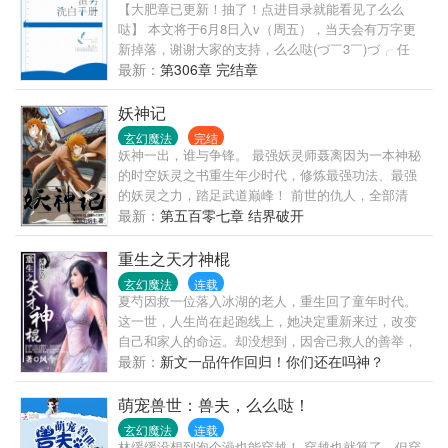
【大肥章已更新！抽了！点进目录就能看见了么么
哒】 本文将于6月8日入v（周五），当天会有万字更
新掉落，谢谢大家的支持，么么哒(づ￣3￣)づ╭ 任
务：穿越各个世界变成渣男，花式洗白。 卫明言是个
最新：
第306章 完结章
骗子，?
妖神记
玄幻魔法
完结
妖神一出，谁与争锋。 最强妖灵师聂离因为一本神秘
的时空妖灵之书重生年少时代，修炼最强功法、最强
的妖灵之力，踏足武道巅峰！ 前世的仇人，全部清
算。 既然重生，这一世我便是主宰一切的众神之王，
最新：
第五百零七章 结界破开
让一切都在我脚下蛰伏颤抖吧。 ~~《妖神记》是蜗牛
精心雕琢的一部玄幻作品，将会是一部与众不同的玄
重生之天才神棍
幻故事，另外《妖神记》的漫画也在腾讯动漫同时发
玄幻魔法
连载
布，画风非常精美，请大家多多支持。~~
夏芍因救一位落入冰湖的老人，重生回了童年时代。
这一世，人生尚在起跑线上，她决定重新来过，改变
自己和家人的命运。却没想到，因舍己救人的善举，
她得到了一种特殊的能力——天眼。从此，观人过去
最新：
新文一品仵作回归！你们还在吗神？
未来，断人生死前程——铁口直断！从不虚言。难不
成，这辈子要当神棍？这与众不同的人生好有压力，
萌宠兽世：兽夫，么么哒！
谁曾想她竟处处开花。从此，商场成就......
玄幻魔法
连载
林缓缓没想到泡个澡也能穿越！ 穿越也就算了，但穿