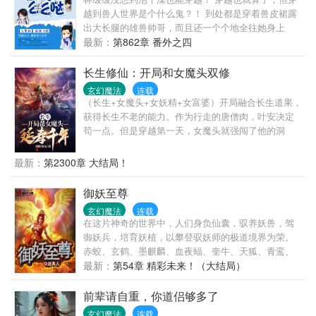
越到兽人世界是个什么鬼？！ 到处都是穿着兽皮裙露
出大长腿的雄兽帅哥，而且还一个个地全往她身上
扑！ 什么？还想让我给你们生崽崽？！ > 跨种族的恋
最新：
第862章 番外之四
爱是没有好结果的，你们酷爱放开我！ ******* 【穿越
兽世，甜到掉牙的宠文！~(≧▽≦)/~】 文首发云起书
长生修仙：开局和女魔头双修
院，谢绝任何形式的转载和改编！一旦发现，立即追
玄幻魔法
连载
究其侵权责任！
（长生+女魔头+女妖精+女富婆）开局融合长生道果，
获得长生不老的能力。作为行走的唐僧肉，叶安决定
苟一点。但是穿越第一天，女魔头就强闯了他的洞
府......叶安：“穿越党什么时候才能站起来，气抖冷！”
最新：
第2300章 大结局！
御妖至尊
玄幻魔法
连载
在这片神奇的世界中，人们身负仙囊，驭养妖兽，驾
御妖兵，培育妖植，以攀登驭妖师的极道境界为荣。
赤蛟、玄鹤、墨麒麟、血夜蝠、奎牛、天狐、青鸾、
火凤、金鹏……无数的妖兽，天上地下，海底山川，
最新：
第54章 精彩未来！（大结局）
等着你去收服。 醉雪刀、葵花针、如意棒……无数的
妖兵，等着你去驾御。 迅雷藤、人参果、蟠桃树……
前辈请自重，你道侣够多了
无数的妖植，等着你去培育。 寻幽探秘，心怀不甘，
玄幻魔法
连载