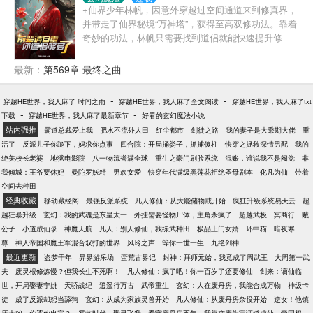
遭遇重生。再睁开双眼，楚云回到了二十年前。 一切
+仙界少年林帆，因意外穿越过空间通道来到修真界，
重新开始，他决意弥补所有遗憾，追逐梦想，踏上不
并带走了仙界秘境“万神塔”，获得至高双修功法。靠着
一样的极道强者之路。 可爱的狐妖萝莉，窈窕的蛇妖
奇妙的功法，林帆只需要找到道侣就能快速提升修
美眉，清纯的莲妖仙子、天然呆的兔...
为。“徒儿，今天咱们不是刚抓了个红衣女修吗?带来我
有话问问！”……多年之后，回首仙途，尽是红颜，岂
最新：
第569章 最终之曲
不美哉！
-
-
穿越HE世界，我人麻了 时间之雨
穿越HE世界，我人麻了全文阅读
穿越HE世界，我人麻了txt
-
-
下载
穿越HE世界，我人麻了最新章节
好看的玄幻魔法小说
站内强推
霸道总裁爱上我
肥水不流外人田
红尘都市
剑徒之路
我的妻子是大乘期大佬
重
活了
反派儿子你跪下，妈求你点事
四合院：开局捅娄子，抓捕傻柱
快穿之拯救深情男配
我的
绝美校长老婆
地狱电影院
八一物流誉满全球
重生之豪门刷脸系统
混账，谁说我不是阉党
非
我倾城：王爷要休妃
曼陀罗妖精
男欢女爱
快穿年代满级黑莲花拒绝圣母剧本
化凡为仙
带着
空间去种田
经典收藏
移动藏经阁
最强反派系统
凡人修仙：从大能储物戒开始
疯狂升级系统易天云
超
越狂暴升级
玄幻：我的武魂是东皇太一
外挂需要怪物尸体，主角杀疯了
超越武极
冥商行
贼
公子
小道成仙录
神魔天航
凡人：别人修仙，我练武种田
极品上门女婿
环中猫
暗夜寒
尊
神人帝国和魔王军混合双打的世界
风玲之声
等你一世一生
九绝剑神
最近更新
盗梦千年
异界游乐场
蛮荒古界记
封神：拜师元始，我竟成了周武王
大周第一武
夫
废灵根修炼慢？但我长生不死啊！
凡人修仙：疯了吧！你一百岁了还要修仙
剑来：谪仙临
世，开局娶妻宁姚
天骄战纪
逍遥行万古
武帝重生
玄幻：人在废丹房，我能合成万物
神级卡
徒
成了反派却想当舔狗
玄幻：从成为家族灵兽开始
凡人修仙：从废丹房杂役开始
逆女！他镇