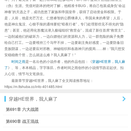
（伪）生涯。凭借对剧本的绝对了解，他精准卡BUG，将自己包装成身负“命运
神眷”的天选之子，成功忽悠了家族和帝国皇帝，获得了启动资金和权限。于
是，人前，他是光芒万丈、仁慈睿智的公爵继承人，帝国未来的希望；人后，
他是神出鬼没、心狠手辣的通缉要犯“暗夜行者”，专门处理那些见不得光的“隐
患”；甚至，他还用化形魔法潜入极端组织“救世会”，混成了新任首席“救世主”，
一边削减他们的破坏力，一边白嫖他们的资源和人力，让一群危险的疯子免费
给自己打工。一边要维持三个马甲不掉，一边要刷主角好感度，一边要防备旧
贵族阴谋，一边还要应对邪教、神秘组织和各路神只的搅局……林：“我只想安
安稳稳救个世，怎么就这么难？我人真麻了！“
时间之雨
是一名出色的小说作者，他的作品包括：《
穿越HE世界，我人麻
了
》、等，本本精品，字字珠玑，作者时间之雨创作的小说情节跌宕起伏、扣
人心弦，情节与文笔俱佳。
最新章节穿越HE世界，我人麻了全文阅读推荐地址：
https://m.ttshuba.cc/info-401485.html
穿越HE世界，我人麻了
第691章 六大战团
第690章 战王混战