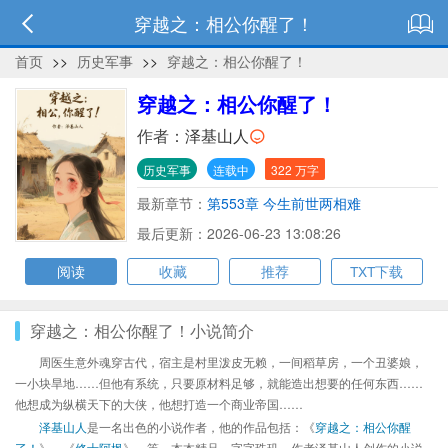
穿越之：相公你醒了！
首页
>>
历史军事
>>
穿越之：相公你醒了！
穿越之：相公你醒了！
作者：
泽基山人
历史军事
连载中
322 万字
最新章节：
第553章 今生前世两相难
最后更新：2026-06-23 13:08:26
阅读
收藏
推荐
TXT下载
穿越之：相公你醒了！小说简介
周医生意外魂穿古代，宿主是村里泼皮无赖，一间稻草房，一个丑婆娘，
一小块旱地……但他有系统，只要原材料足够，就能造出想要的任何东西……
他想成为纵横天下的大侠，他想打造一个商业帝国……
泽基山人
是一名出色的小说作者，他的作品包括：《
穿越之：相公你醒
了！
》、《
修士阿枫
》、等，本本精品，字字珠玑，作者泽基山人创作的小说