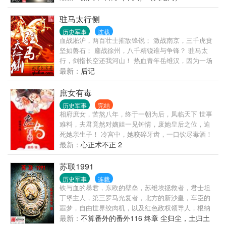
驻马太行侧
历史军事
连载
血战淞沪，两百壮士摧敌锋锐； 激战南京，三千虎贲
坚如磐石； 鏖战徐州，八千精锐谁与争锋？ 驻马太
行，剑指长空还我河山！ 热血青年岳维汉，因为一场
意外来到了1937年的淞沪战场，眼见国土沦丧，同胞
最新：
后记
荼炭，国家危急，民族危急，岳维汉又岂能坐视？没
说的，操枪，干死这些狗日的东洋倭寇！ 蛰伏近年，
庶女有毒
寂寞剑客重回历史，再续金戈铁马、烽烟四起的峥嵘
历史军事
完结
岁月，敬请期待。
相府庶女，苦熬八年，终于一朝为后，凤临天下 世事
难料，夫君竟然对嫡姐一见钟情，废她皇后之位，迫
死她亲生子！ 冷宫中，她咬碎牙齿，一口饮尽毒酒！
对天发誓，若有来生，再不与人为善，绝不入宫，誓
最新：
心正术不正 2
不为后！ 丞相府里，庶女重生，恶女归来： 嫡母恶
毒？巧计送你上黄泉！ 嫡姐伪善？狠狠撕开你美人
苏联1991
皮！ 庶妹陷害？直接丢去乱葬岗！ 既然不让我好好过
历史军事
连载
日子，谁也别想活！ 本打算离那些祸害发光体越远越
铁与血的暴君，东欧的壁垒，苏维埃拯救者，君士坦
好 谁知男人心，海底针，捞不上，猜不透 发誓要彻底
丁堡主人，第三罗马光复者，北方的新沙皇，车臣的
远离的男人却为她要死要活 上辈子的死敌表示暗恋她
噩梦，自由世界绞肉机，以及红色政权领导人，根纳
很多年了 还不幸被一只天底下最俊俏的无赖缠上 她重
季·伊万诺维奇·亚纳耶夫总书记。 （内签已过，群
最新：
不算番外的番外116 终章 尘归尘，土归土
活一世只想低调做人，这些人却恨不得拉她接受万民