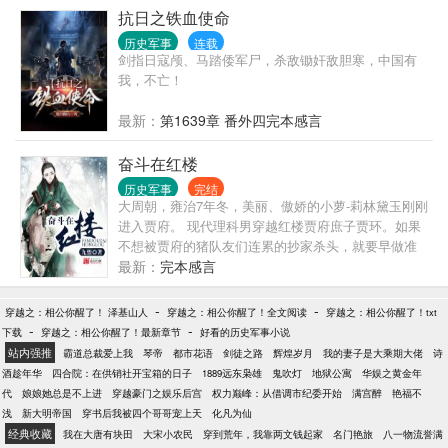
抗日之铁血使命
历史军事
连载
剑指日寇颅、马踏倭军尸，杀敌锄奸敌胆寒，中国有
我，不亡！
最新：
第1639章 番外四完本感言
奋斗在红楼
历史军事
完结
大周朝，雍治7年冬，美丽、傲娇的小萝-莉林黛玉刚刚
进入贾府。 现代理科男穿越红楼贾府庶子贾环。如果
不想被贾府的猪队友们连累的抄家杀头，就要早做准
备。 这是一个庶子逆袭的故事。 Ps：本书是架空历史
最新：
完本感言
爽文。非考据党、非历史正剧党、非红学党，遗漏不
符、错误矛盾之处，敬请谅解。
-
-
穿越之：相公你醒了！ 泽基山人
穿越之：相公你醒了！全文阅读
穿越之：相公你醒了！txt
-
-
下载
穿越之：相公你醒了！最新章节
好看的历史军事小说
站内强推
霸道总裁爱上我
琴帝
都市花语
剑徒之路
辉煌岁月
我的妻子是大乘期大佬
诗
酒趁年华
四合院：在供销社开宝箱的日子
1889远东枭雄
鬼吹灯
地狱公寓
华娱之黄金年
代
娘娘她总是不上进
穿越豪门之娱乐后宫
权力巅峰：从借调市纪委开始
满宫醉
艳福不
浅
新大明帝国
穿书后我被四个哥哥宠上天
化凡为仙
经典收藏
我在大唐有块田
大宋小农民
穿到荒年，我靠两文钱起家
名门艳旅
八一物流誉满