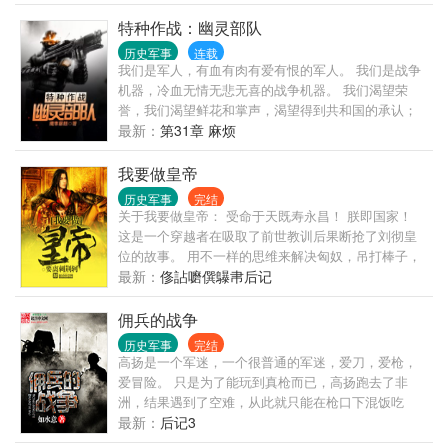
号：468732032）
膜拜。 看来，她这辈子的清静生活——还很遥远……
特种作战：幽灵部队
历史军事
连载
我们是军人，有血有肉有爱有恨的军人。 我们是战争
机器，冷血无情无悲无喜的战争机器。 我们渴望荣
誉，我们渴望鲜花和掌声，渴望得到共和国的承认；
然而这一切终究与我们无缘，因为 我们是一群穿梭在
最新：
第31章 麻烦
黑暗中的幽灵 一群没有退路的人。 ————谨以此书
献给那些穿梭在黑暗之中守护着光明与和平的共和国
我要做皇帝
军人
历史军事
完结
关于我要做皇帝： 受命于天既寿永昌！ 朕即国家！
这是一个穿越者在吸取了前世教训后果断抢了刘彻皇
位的故事。 用不一样的思维来解决匈奴，吊打棒子，
征服南越。 ……………… ...
最新：
俢詀嚰僎鸔帇后记
佣兵的战争
历史军事
完结
高扬是一个军迷，一个很普通的军迷，爱刀，爱枪，
爱冒险。 只是为了能玩到真枪而已，高扬跑去了非
洲，结果遇到了空难，从此就只能在枪口下混饭吃
了，因为他成了一个雇佣兵。 一个军迷，能在国际佣
最新：
后记3
兵界达到什么样的高度？ 请拭目以待吧。 ...