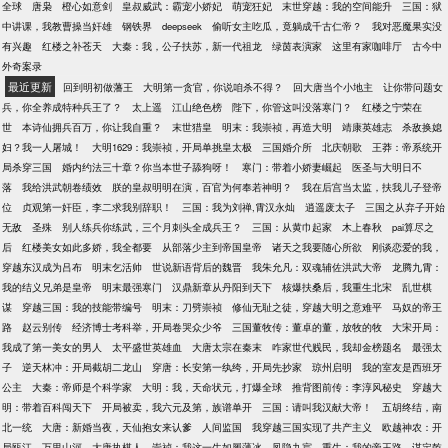
全球
唐枭
橙心如意剑
皇叔威武：霸宠小娇妃
萌宠狂妃
末世穿越：我的空间能升
三国：狱
中讲课，我教曹操当奸雄
钢铁界
deepseek
偷听女主吃瓜，竟躺成千古仁帝？
我对恶魔果实没
有兴趣
红楼之补苍天
大秦：我，公子扶苏，新一代祖龙
绿茵表演家
这里有家咖啡厅
古今中
外奇案录
最近更新
回到明初做藩王
大明第一贪官，你说咱杀不得？
回大唐当个小地主
让你带问题女
兵，你全养成特种兵王了？
太上遥
江山绝色榜
陛下，你管这叫没落寒门？
红楼之宁荣在
世
本诗仙拥兵百万，你让我自重？
末世猎皇
明末：我崇祯，再造大明
靖康英雄志
杀敌换媳
妇？我一人屠城！
大明1629：我崇祯，开局单挑皇太极
三国婚介所
北庆朝歌
王莽：帝系统开
局杀穿三国
婚内约法三十章？你当本世子舔狗呀！
寒门：带着小娇妻崛起
医圣与大明日不
落
我给洪武朝卷绩效
朕的皇叔明明在演，百官为何奉若神明？
我在后宫当太监，扶我儿子登帝
位
贞观第一奸臣，李二求我别辞职！
三国：我为刘禅,霄汉永灿
逍遥废太子
三国之从弃子开始
无敌
圣殊
别人练兵你练武，三个月刺头全成兵王？
三国：从黄巾起家
木上春秋
pai算尽之
后
红楼美女如此多娇，我全都要
从部落少主到帝国皇帝
诸天之我要随心所欲
刚谈恋爱的我，
穿越东汉成为吕布
明末乞活帅
世说新语背后的魏晋
我朱允凡：双魂辅佐洪武大帝
龙腾九霄：
我的结义兄弟是皇帝
明末最强寒门
汉鼎新章从丹阳到天下
核爆扶桑后，我重生北宋
乱世棋
谋
穿越三国：我的技能带编号
明末：刀劈崇祯
修仙无耻之徒，穿越大明之意难平
马奴的帝王
路
赵云别传
经济博士考科举，开局卷哭众少爷
三国董牧传：董卓的董，放牧的牧
大宋开局：
我成了第一美女的男人
太平盛世英雄血
大唐太宗在秦末
咋家世代贱民，我却金榜题名
最强太
子
逆天林冲：开局截胡二龙山
穿唐：长安第一纨绔，开局先抄家
琼州启明
我的室友是西班牙
公主
大秦：帝师是个科学家
大明：我，天命状元，打爆全球
推背图前传：李淳风秘史
穿越大
明：带着百科闯天下
开局被卖，我六元及第，族谱单开
三国：请叫我汉献大帝！
五胡终结，南
北一统
大唐：新婚当夜，天仙抱女来认爹
人间监国
我穿越三国实现了共产主义
欧越神农：开
局瓯江，万里山河
大唐执棋人
崇祯：我这一生如履薄冰
凤隐九宸
重生：我的帝王路
谋定乾