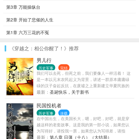
第3章 万能操纵台
第2章 开始了悲催的人生
第1章 六万三花的不冤
《穿越之：相公你醒了！》推荐
男儿行
历史军事
完结
我们可以去死，但死之前，我们要像人一样活着！ 这
是一本以元末农民起义为背景，讲述一群原本庸庸碌
碌的汉子奋起反抗，在废墟之上重新建立华夏民族的
故事。 故事的主角是个普通人，虽然他是穿越者，但
最新：
圣诞快乐，关于新书
与那时代的千千万万华夏儿女一样，他也在为像个人
一样活着而浴血奋战！ 这个故事并非为了追究指摘哪
民国投机者
个民族过去的是非，而是为了记录当年华夏百姓为了
历史军事
连载
不受奴役而进行的抗争。
在中国出生，在美国长大，嗯，好吧，好吧，就是穿
越这样的老套故事。这是我的第一部小说，如果您认
为写得好，请投我一票，如果您认为写得差，请指
正。......
最新：
第八章 日薄（十八）（大结局）