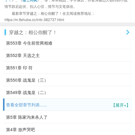
情节跌宕起伏、扣人心弦，情节与文笔俱佳。
最新章节穿越之：相公你醒了！全文阅读推荐地址：
https://m.ttshuba.cc/info-382737.html
穿越之：相公你醒了！
第553章 今生前世两相难
第552章 天选之主
第551章 印 符
第550章 战鬼皇（三）
第549章 战鬼皇（二）
查看全部章节列表......
【展开+】
第5章 陈家沟来杀人了
第4章 放声哭吧