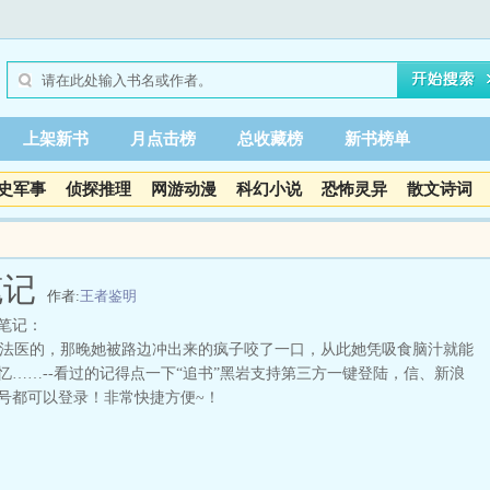
上架新书
月点击榜
总收藏榜
新书榜单
史军事
侦探推理
网游动漫
科幻小说
恐怖灵异
散文诗词
笔记
作者:
王者鉴明
笔记：
医的，那晚她被路边冲出来的疯子咬了一口，从此她凭吸食脑汁就能
忆……--看过的记得点一下“追书”黑岩支持第三方一键登陆，信、新浪
号都可以登录！非常快捷方便~！