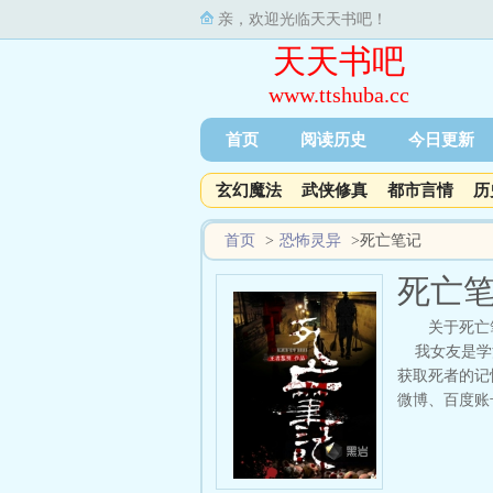
亲，欢迎光临天天书吧！
天天书吧
www.ttshuba.cc
首页
阅读历史
今日更新
玄幻魔法
武侠修真
都市言情
历
首页
>
恐怖灵异
>
死亡笔记
死亡
关于死亡
我女友是学法
获取死者的记
微博、百度账