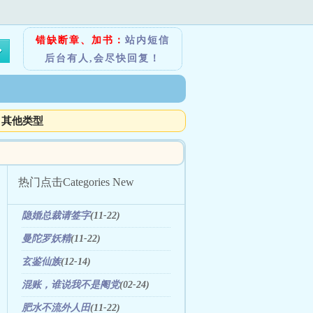
错缺断章、加书：
站内短信
后台有人,会尽快回复！
其他类型
热门点击
Categories New
隐婚总裁请签字
(11-22)
曼陀罗妖精
(11-22)
玄鉴仙族
(12-14)
混账，谁说我不是阉党
(02-24)
肥水不流外人田
(11-22)