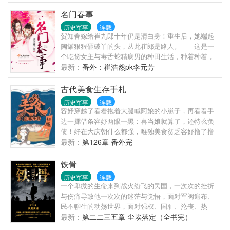
从1937年开始！......
名门春事
历史军事
连载
贺知春嫁给崔九郎十年仍是清白身！重生后，她端起
陶罐狠狠砸破丫的头，从此崔郎是路人。 这是一
个吃货女主与毒舌蛇精病男的种田生活，种着种着，
他们挖出了一个天大的秘密。
最新：
番外：崔浩然pk李元芳
古代美食生存手札
历史军事
连载
容妤穿越了看着抱着大腿喊阿娘的小崽子，再看看手
边一摞借条容妤两眼一黑：喜当娘就算了，还特么负
债！好在大庆朝什么都强，唯独美食贫乏容妤撸了撸
袖子，打算重拾老本行，发家致富养崽子直到>
最新：
第126章 番外完
铁骨
历史军事
连载
一个卑微的生命来到战火纷飞的民国，一次次的挫折
与伤痛导致他一次次的迷茫与觉悟，面对军阀遍布、
民不聊生的动荡世界，面对强权、国耻、沦丧、热
血……这个只为了好好活下去而苦心钻营的麻木看
最新：
第二二三五章 尘埃落定（全书完）
客，不知不觉被卷入一次次的历史大事件中，糊里糊