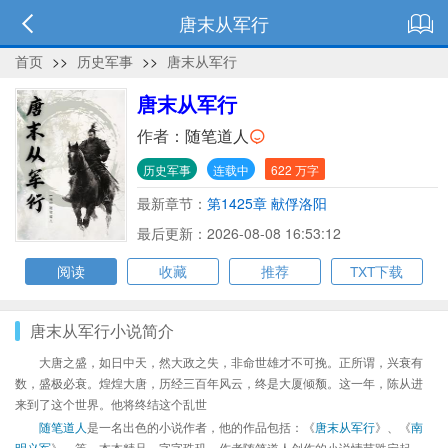
唐末从军行
首页
>>
历史军事
>>
唐末从军行
唐末从军行
作者：
随笔道人
历史军事
连载中
622 万字
最新章节：
第1425章 献俘洛阳
最后更新：2026-08-08 16:53:12
阅读
收藏
推荐
TXT下载
唐末从军行小说简介
大唐之盛，如日中天，然大政之失，非命世雄才不可挽。正所谓，兴衰有
数，盛极必衰。煌煌大唐，历经三百年风云，终是大厦倾颓。这一年，陈从进
来到了这个世界。他将终结这个乱世
随笔道人
是一名出色的小说作者，他的作品包括：《
唐末从军行
》、《
南
明义军
》、等，本本精品，字字珠玑，作者随笔道人创作的小说情节跌宕起