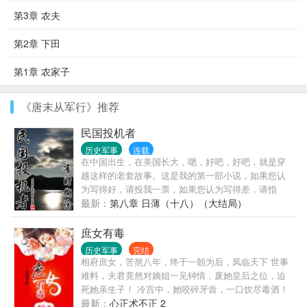
第3章 农夫
第2章 下田
第1章 农家子
《唐末从军行》推荐
民国投机者
历史军事
连载
在中国出生，在美国长大，嗯，好吧，好吧，就是穿
越这样的老套故事。这是我的第一部小说，如果您认
为写得好，请投我一票，如果您认为写得差，请指
正。......
最新：
第八章 日薄（十八）（大结局）
庶女有毒
历史军事
完结
相府庶女，苦熬八年，终于一朝为后，凤临天下 世事
难料，夫君竟然对嫡姐一见钟情，废她皇后之位，迫
死她亲生子！ 冷宫中，她咬碎牙齿，一口饮尽毒酒！
对天发誓，若有来生，再不与人为善，绝不入宫，誓
最新：
心正术不正 2