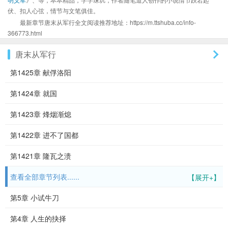
伏、扣人心弦，情节与文笔俱佳。
最新章节唐末从军行全文阅读推荐地址：https://m.ttshuba.cc/info-
366773.html
唐末从军行
第1425章 献俘洛阳
第1424章 就国
第1423章 烽烟渐熄
第1422章 进不了国都
第1421章 隆瓦之溃
查看全部章节列表......
【展开+】
第5章 小试牛刀
第4章 人生的抉择