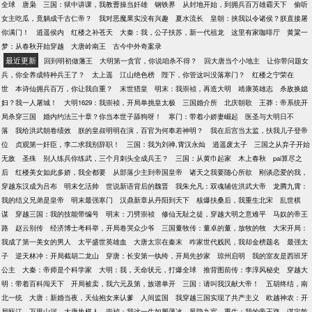
全球
唐枭
三国：狱中讲课，我教曹操当奸雄
钢铁界
从封地开始，到拥兵百万雄霸天下
偷听
女主吃瓜，竟躺成千古仁帝？
我对恶魔果实没有兴趣
夏水流长
皇朝：挟我以令诸侯？朕直接屠
你满门！
逍遥侯内
红楼之补苍天
大秦：我，公子扶苏，新一代祖龙
这里有家咖啡厅
黄粱一
梦：从春秋开始穿越
大唐岭南王
古今中外奇案录
最近更新
回到明初做藩王
大明第一贪官，你说咱杀不得？
回大唐当个小地主
让你带问题女
兵，你全养成特种兵王了？
太上遥
江山绝色榜
陛下，你管这叫没落寒门？
红楼之宁荣在
世
本诗仙拥兵百万，你让我自重？
末世猎皇
明末：我崇祯，再造大明
靖康英雄志
杀敌换媳
妇？我一人屠城！
大明1629：我崇祯，开局单挑皇太极
三国婚介所
北庆朝歌
王莽：帝系统开
局杀穿三国
婚内约法三十章？你当本世子舔狗呀！
寒门：带着小娇妻崛起
医圣与大明日不
落
我给洪武朝卷绩效
朕的皇叔明明在演，百官为何奉若神明？
我在后宫当太监，扶我儿子登帝
位
贞观第一奸臣，李二求我别辞职！
三国：我为刘禅,霄汉永灿
逍遥废太子
三国之从弃子开始
无敌
圣殊
别人练兵你练武，三个月刺头全成兵王？
三国：从黄巾起家
木上春秋
pai算尽之
后
红楼美女如此多娇，我全都要
从部落少主到帝国皇帝
诸天之我要随心所欲
刚谈恋爱的我，
穿越东汉成为吕布
明末乞活帅
世说新语背后的魏晋
我朱允凡：双魂辅佐洪武大帝
龙腾九霄：
我的结义兄弟是皇帝
明末最强寒门
汉鼎新章从丹阳到天下
核爆扶桑后，我重生北宋
乱世棋
谋
穿越三国：我的技能带编号
明末：刀劈崇祯
修仙无耻之徒，穿越大明之意难平
马奴的帝王
路
赵云别传
经济博士考科举，开局卷哭众少爷
三国董牧传：董卓的董，放牧的牧
大宋开局：
我成了第一美女的男人
太平盛世英雄血
大唐太宗在秦末
咋家世代贱民，我却金榜题名
最强太
子
逆天林冲：开局截胡二龙山
穿唐：长安第一纨绔，开局先抄家
琼州启明
我的室友是西班牙
公主
大秦：帝师是个科学家
大明：我，天命状元，打爆全球
推背图前传：李淳风秘史
穿越大
明：带着百科闯天下
开局被卖，我六元及第，族谱单开
三国：请叫我汉献大帝！
五胡终结，南
北一统
大唐：新婚当夜，天仙抱女来认爹
人间监国
我穿越三国实现了共产主义
欧越神农：开
局瓯江，万里山河
大唐执棋人
崇祯：我这一生如履薄冰
凤隐九宸
重生：我的帝王路
谋定乾