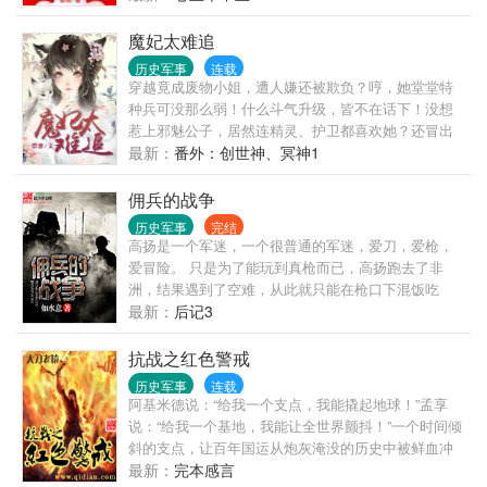
不为后！ 丞相府里，庶女重生，恶女归来： 嫡母恶
毒？巧计送你上黄泉！ 嫡姐伪善？狠狠撕开你美人
魔妃太难追
皮！ 庶妹陷害？直接丢去乱葬岗！ 既然不让我好好过
历史军事
连载
日子，谁也别想活！ 本打算离那些祸害发光体越远越
穿越竟成废物小姐，遭人嫌还被欺负？哼，她堂堂特
好 谁知男人心，海底针，捞不上，猜不透 发誓要彻底
种兵可没那么弱！什么斗气升级，皆不在话下！没想
远离的男人却为她要死要活 上辈子的死敌表示暗恋她
惹上邪魅公子，居然连精灵、护卫都喜欢她？还冒出
很多年了 还不幸被一只天底下最俊俏的无赖缠上 她重
一个魔宠小龙？
最新：
番外：创世神、冥神1
活一世只想低调做人，这些人却恨不得拉她接受万民
膜拜。 看来，她这辈子的清静生活——还很遥远……
佣兵的战争
历史军事
完结
高扬是一个军迷，一个很普通的军迷，爱刀，爱枪，
爱冒险。 只是为了能玩到真枪而已，高扬跑去了非
洲，结果遇到了空难，从此就只能在枪口下混饭吃
了，因为他成了一个雇佣兵。 一个军迷，能在国际佣
最新：
后记3
兵界达到什么样的高度？ 请拭目以待吧。 ...
抗战之红色警戒
历史军事
连载
阿基米德说：“给我一个支点，我能撬起地球！”孟享
说：“给我一个基地，我能让全世界颤抖！”一个时间倾
斜的支点，让百年国运从炮灰淹没的历史中被鲜血冲
刷了出来！标识五颗星的红色旗帜引发的全球警戒，
最新：
完本感言