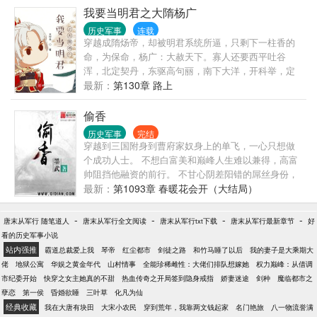
涂走上了从军之路。
我要当明君之大隋杨广
历史军事
连载
穿越成隋炀帝，却被明君系统所逼，只剩下一柱香的
命，为保命，杨广：大赦天下。寡人还要西平吐谷
浑，北定契丹，东驱高句丽，南下大洋，开科举，定
盛世，——有胆敢犯我大隋者，虽远必诛。
最新：
第130章 路上
偷香
历史军事
完结
穿越到三国附身到曹府家奴身上的单飞，一心只想做
个成功人士。 不想白富美和巅峰人生难以兼得，高富
帅阻挡他融资的前行。 不甘心阴差阳错的屌丝身份，
凭借似是而非的远见和渊博的考古知识，单飞在成功
最新：
第1093章 春暖花会开（大结局）
的道路上注定要逆袭出不一样的精彩人生！ 不一样的
三国故事，不一样的墨氏群雄，一样的还是我们墨门
-
-
-
-
唐末从军行 随笔道人
唐末从军行全文阅读
唐末从军行txt下载
唐末从军行最新章节
好
从未失去的热血憧憬！ 书友qq群23056655验证消息
看的历史军事小说
——起点用户名。 墨武微信公众号：mowuwx或墨武
站内强推
霸道总裁爱上我
琴帝
红尘都市
剑徒之路
和竹马睡了以后
我的妻子是大乘期大
大本营
佬
地狱公寓
华娱之黄金年代
山村情事
全能珍稀雌性：大佬们排队想嫁她
权力巅峰：从借调
市纪委开始
快穿之女主她真的不甜
热血传奇之开局签到隐身戒指
娇妻迷途
剑种
魔临都市之
孽恋
第一侯
昏婚欲睡
三叶草
化凡为仙
经典收藏
我在大唐有块田
大宋小农民
穿到荒年，我靠两文钱起家
名门艳旅
八一物流誉满