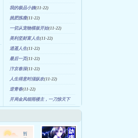
我的极品小姨
(11-22)
挑肥拣瘦
(11-22)
一切从宠物模板开始
(11-22)
美利坚财富人生
(11-22)
逍遥人生
(11-22)
最后一页
(11-22)
汴京春深
(11-22)
人生得意时须纵欢
(11-22)
逆青春
(11-22)
开局金风细雨楼主，一刀惊天下
(01-04)