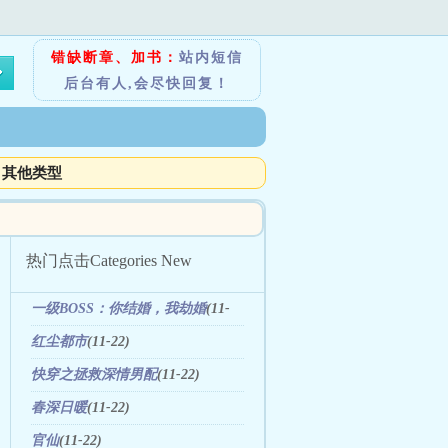
错缺断章、加书：
站内短信
后台有人,会尽快回复！
其他类型
热门点击
Categories New
一级BOSS：你结婚，我劫婚
(11-
22)
红尘都市
(11-22)
快穿之拯救深情男配
(11-22)
春深日暖
(11-22)
官仙
(11-22)